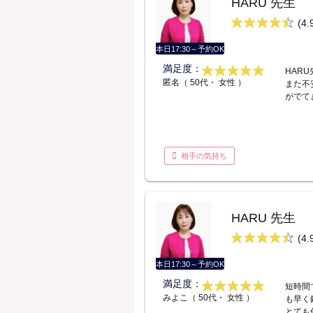
HARU 先生
(4.
本日17:30～予約OK
満足度：
HAR
匿名（ 50代・ 女性 ）
また不
がでて
相手の気持ち
HARU 先生
(4.
本日17:30～予約OK
満足度：
短時間
みよこ（ 50代・ 女性 ）
も早く
とても