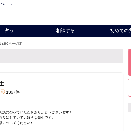
ロバミミ」
占う
相談する
初めての
(290ページ目)
生
1367件
相談にのっていただきありがとうございます！
頼りにしていて大好きな先生です。
談にのってください♪