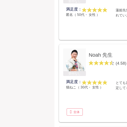
受付なし
満足度：
蓮姫先
匿名（ 50代・ 女性 ）
れてい
Noah 先生
(4.58)
受付なし
満足度：
とても
猫ねこ（ 30代・ 女性 ）
定して
全体