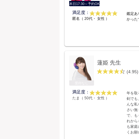
本日17:30～予約OK
満足度：
鑑定あ
匿名（ 20代・ 女性 ）
かった
蓮姫 先生
(4.95)
受付なし
満足度：
年を取
たま（ 50代・ 女性 ）
剣でも
んな私
さい無
で、も
れから
も家庭
くお願