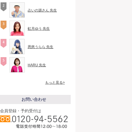
占いの源さん 先生
虹月ゆう 先生
恩慈うらら 先生
HARU 先生
もっと見る>
お問い合わせ
会員登録・予約受付は