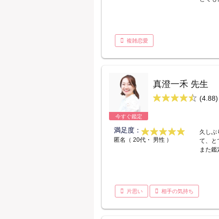
複雑恋愛
真澄一禾 先生
(4.88)
今すぐ鑑定
満足度：
久しぶ
匿名（ 20代・ 男性 ）
て、と
また鑑
片思い
相手の気持ち