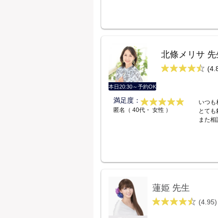
北條メリサ 先
(4.
本日20:30～予約OK
満足度：
いつも
匿名（ 40代・ 女性 ）
とても
また相
蓮姫 先生
(4.95)