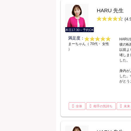
HARU 先生
(4.
本日17:30～予約OK
満足度：
HAR
まーちゃん（ 70代・ 女性
彼の転
）
以前よ
堵しま
した。
身内が
した。
がとう
全体
相手の気持ち
未来