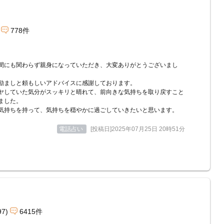
778件
間にも関わらず親身になっていただき、大変ありがとうございまし
励ましと頼もしいアドバイスに感謝しております。
ヤしていた気分がスッキリと晴れて、前向きな気持ちを取り戻すこと
ました。
気持ちを持って、気持ちを穏やかに過ごしていきたいと思います。
電話占い
[投稿日]2025年07月25日 20時51分
97)
6415件