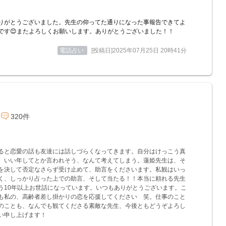
りがとうございました。先生の仰ってた通りになった事報告できてよ
です😊またよろしくお願いします。ありがとうございました！！
電話占い
[投稿日]2025年07月25日 20時41分
320件
ると恋愛の話も友達には話しづらくなってきます。自分はけっこう真
、いい年してとか言われそう、なんて考えてしまう。蓮姫先生は、そ
を決して否定なさらず受け止めて、助言をくださいます。私観はいっ
く、しっかり占った上での助言、そして当たる！！本当に頼れる先生
う10年以上お世話になっています。いつもありがとうございます。こ
も私の、高齢者差し掛かりの恋を応援してください 笑。仕事のこと
のことも、なんでも観てくださる素敵な先生、今後ともどうぞよろし
い申し上げます！