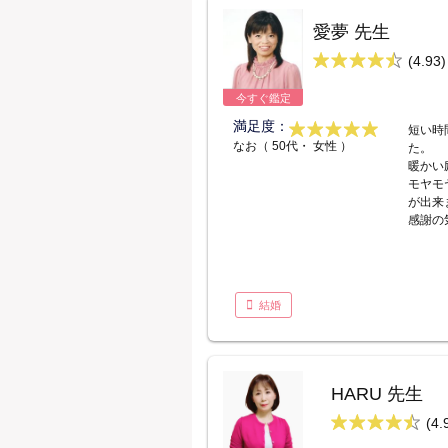
愛夢 先生
(4.93)
今すぐ鑑定
満足度：
短い時
なお（ 50代・ 女性 ）
た。
暖かい
モヤモ
が出来
感謝の
結婚
HARU 先生
(4.