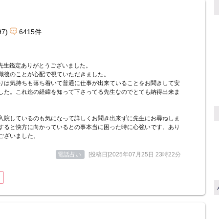
97)
6415件
U先生鑑定ありがとうございました。
職後のことが心配で視ていただきました。
りは気持ちも落ち着いて普通に仕事が出来ていることをお聞きして安
した。これ迄の経緯を知って下さってる先生なのでとても納得出来ま
入院しているのも気になって詳しくお聞き出来ずに先生にお尋ねしま
すると快方に向かっているとの事本当に困った時に心強いです。あり
ございました。
電話占い
[投稿日]2025年07月25日 23時22分