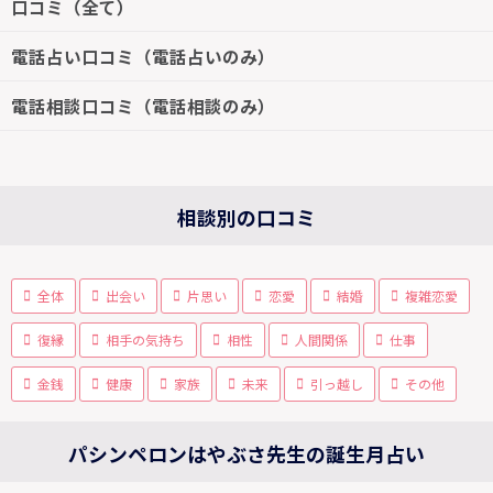
口コミ（全て）
電話占い口コミ（電話占いのみ）
電話相談口コミ（電話相談のみ）
相談別の口コミ
全体
出会い
片思い
恋愛
結婚
複雑恋愛
復縁
相手の気持ち
相性
人間関係
仕事
金銭
健康
家族
未来
引っ越し
その他
パシンペロンはやぶさ先生の誕生月占い