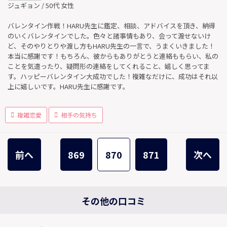
ジュギョン / 50代 女性
バレンタイン作戦！HARU先生に鑑定、相談、アドバイスを頂き、納得
のいくバレンタインでした。色々と諸事情もあり、会って渡せないけ
ど、そのやりとりや渡し方もHARU先生の一言で、うまくいきました！
本当に感謝です！もちろん、彼からもありがとうと連絡ももらい、私の
ことを気遣ったり、疑問形の連絡をしてくれること、嬉しく思ってま
す。ハッピーバレンタイン大成功でした！複雑なだけに、成功はそれ以
上に嬉しいです。HARU先生に感謝です。
複雑恋愛
相手の気持ち
前へ
869
870
871
次へ
その他の口コミ