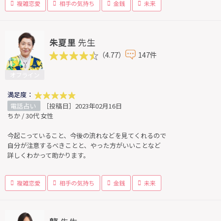
複雑恋愛
相手の気持ち
金銭
未来
朱夏里
先生
（4.77）
147件
オフライン
満足度：
電話占い
［投稿日］2023年02月16日
ちか / 30代 女性
今起こっていること、今後の流れなどを見てくれるので
自分が注意するべきことと、やった方がいいことなど
詳しくわかって助かります。
複雑恋愛
相手の気持ち
金銭
未来