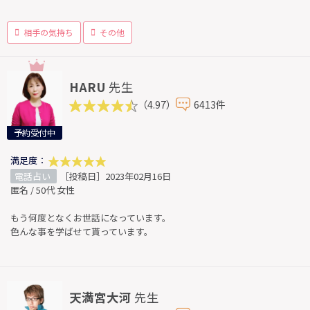
相手の気持ち
その他
HARU
先生
（4.97）
6413件
予約受付中
満足度：
電話占い
［投稿日］2023年02月16日
匿名 / 50代 女性
もう何度となくお世話になっています。
色んな事を学ばせて貰っています。
天満宮大河
先生