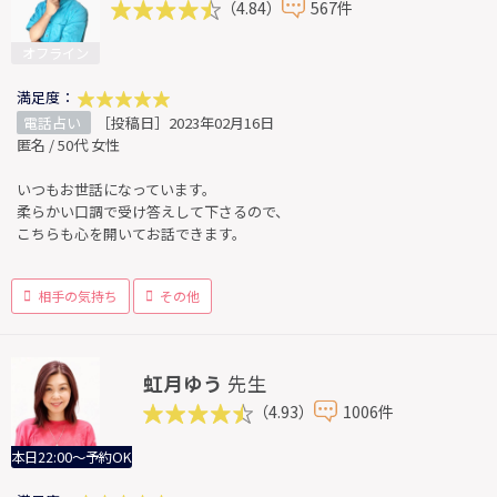
（4.84）
567件
オフライン
満足度：
電話占い
［投稿日］2023年02月16日
匿名 / 50代 女性
いつもお世話になっています。
柔らかい口調で受け答えして下さるので、
こちらも心を開いてお話できます。
相手の気持ち
その他
虹月ゆう
先生
（4.93）
1006件
本日22:00～予約OK