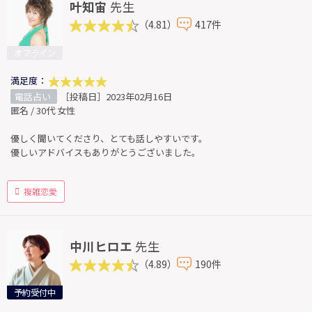
叶知宙
先生
（4.81）
417件
オフライン
満足度：
電話占い
［投稿日］2023年02月16日
匿名 / 30代 女性
優しく聞いてくださり、とても話しやすいです。
優しいアドバイスもありがとうございました。
複雑恋愛
中川ヒロエ
先生
（4.89）
190件
予約受付中