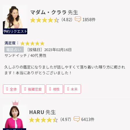
マダム・クララ
先生
（4.82）
1858件
予約リクエスト
満足度：
電話占い
［投稿日］2023年02月16日
サンドイッチ / 40代 男性
久しぶりの鑑定になりましたが話しやすくて落ち着いた喋り方に癒され
ます！本当にありがとうございました！
全体
複雑恋愛
相性
未来
HARU
先生
（4.97）
6413件