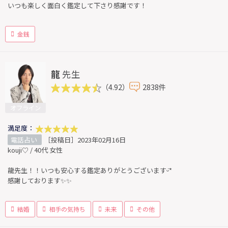
いつも楽しく面白く鑑定して下さり感謝です！
金銭
龍
先生
（4.92）
2838件
オフライン
満足度：
電話占い
［投稿日］2023年02月16日
kouji♡ / 40代 女性
龍先生！！いつも安心する鑑定ありがとうございますᵕ̈*
感謝しております✨✨
結婚
相手の気持ち
未来
その他