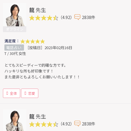
龍
先生
（4.92）
2838件
オフライン
満足度：
電話占い
［投稿日］2023年02月16日
T / 30代 女性
とてもスピーディーで的確な方です。
ハッキリな所も好印象です！
また是非ともよろしくお願いいたします！！
全体
恋愛
龍
先生
（4.92）
2838件