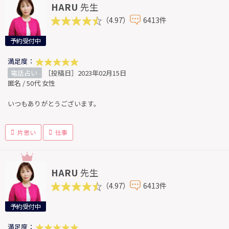
HARU
先生
（4.97）
6413件
予約受付中
満足度：
電話占い
［投稿日］2023年02月15日
匿名 / 50代 女性
いつもありがとうございます。
片思い
仕事
HARU
先生
（4.97）
6413件
予約受付中
満足度：