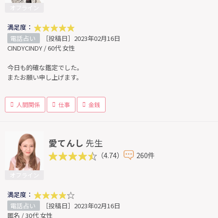
オフライン
満足度：
電話占い
［投稿日］2023年02月16日
CINDYCINDY / 60代 女性
今日も的確な鑑定でした。
またお願い申し上げます。
人間関係
仕事
金銭
愛てんし
先生
（4.74）
260件
オフライン
満足度：
電話占い
［投稿日］2023年02月16日
匿名 / 30代 女性