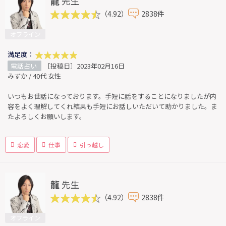
龍
先生
（4.92）
2838件
オフライン
満足度：
電話占い
［投稿日］2023年02月16日
みずか / 40代 女性
いつもお世話になっております。手短に話をすることになりましたが内
容をよく理解してくれ結果も手短にお話しいただいて助かりました。ま
たよろしくお願いします。
恋愛
仕事
引っ越し
龍
先生
（4.92）
2838件
オフライン