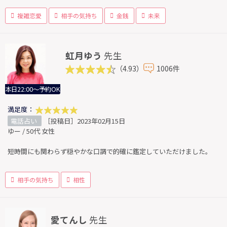
複雑恋愛
相手の気持ち
金銭
未来
虹月ゆう
先生
（4.93）
1006件
本日22:00～予約OK
満足度：
電話占い
［投稿日］2023年02月15日
ゆー / 50代 女性
短時間にも関わらず穏やかな口調で的確に鑑定していただけました。
相手の気持ち
相性
愛てんし
先生