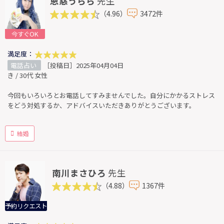
恩慈うらら
先生
（4.96）
3472件
今すぐOK
満足度：
電話占い
［投稿日］2025年04月04日
き / 30代 女性
今回もいろいろとお電話してすみませんでした。自分にかかるストレス
をどう対処するか、アドバイスいただきありがとうございます。
結婚
南川まさひろ
先生
（4.88）
1367件
予約リクエスト