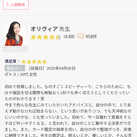
人間関係
オリヴィア
先生
（4.88）
958件
オフライン
満足度：
電話占い
［投稿日］2025年04月05日
ポトス / 30代 女性
初めて依頼しました。ものすごくスピーディーで、こちらのために、も
はや電話を切る間際も無駄なく1秒でも早く切ろうとしてくださってい
たのがわかります！笑
今まで色んな先生にみていただいたアドバイスと、自分の中で、とりあ
えず動かなければ始まらない、という思いがありつつ、でも天冲殺なの
にいいのかな、とも思っていました。初めて、今一旦離れて意識をそら
すほど叶いやすくなる、と言われて、自分のことに集中する決意ができ
ました。また、カード鑑定の結果を伺い、自分の中で整理がつき、非常
に納得できました。先生の鑑定は、明るいとか、優しいとか、そんな言