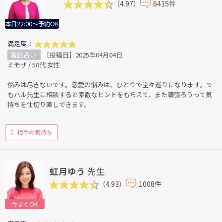
（4.97）
6415件
本日22:00～予約OK
満足度：
電話占い
［投稿日］2025年04月04日
ミモザ / 50代 女性
悩みは尽きないです。恋愛の悩みは、ひとりで堂々巡りになります。で
もハル先生に相談すると素敵なヒントをもらえて、また頑張ろうって気
持ちを仕切り直しできます。
相手の気持ち
虹月ゆう
先生
（4.93）
1008件
今すぐOK