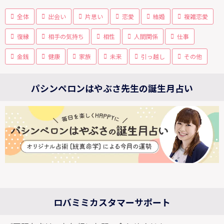
全体
出会い
片思い
恋愛
結婚
複雑恋愛
復縁
相手の気持ち
相性
人間関係
仕事
金銭
健康
家族
未来
引っ越し
その他
パシンペロンはやぶさ先生の誕生月占い
ロバミミカスタマーサポート