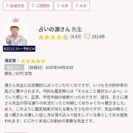
複雑恋愛
人間関係
仕事
未来
占いの源さん
先生
（4.93）
1914件
本日15:30～予約OK
満足度：
電話占い
［投稿日］2025年04月05日
匿名 / 50代 女性
源さん先生には定期的に占っていただくのですが、いつもその的中率の
高さに驚かされます。今回も鑑定時には「そんなこと絶対ないよ〜」っ
ていう感じで、正直、半信半疑の結果だったのですが、翌日、まさに源
さん先生の仰る通りの状況だったと判明してめちゃくちゃ驚きました。
あと、このように鑑定結果が当たる事もそうなのですが、先生の明るく
且つ癒される優しい話し方は落ち込んで話をしている身としては大変救
われます。とにかく本当にお勧めの素敵な先生です。