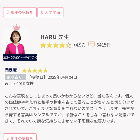
相手の気持ち
人間関係
HARU
先生
（4.97）
6415件
本日22:00～予約OK
満足度：
電話占い
［投稿日］2025年04月04日
み。 / 40代 女性
こんな表現をしてしまって良いかわからないけど、当たるんです。個人
の価値観や考え方と相手や物事を占って語ることがちゃんと切り分けが
されていて、ごちゃまぜな意見をされないのでスッキリします。先生か
ら発する言葉はシンプルですが、余計なことをしない言わない配慮がで
きて、それでいて嫌な気持ちにさせない不思議な包容力です。
相手の気持ち