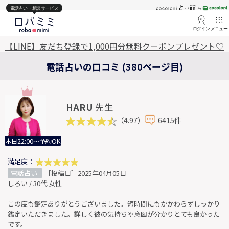
電話占い・相談サービス
ログイン
メニュー
【LINE】友だち登録で1,000円分無料クーポンプレゼント♡
電話占いの口コミ (380ページ目)
HARU
先生
（4.97）
6415件
本日22:00～予約OK
満足度：
電話占い
［投稿日］2025年04月05日
しろい / 30代 女性
この度も鑑定ありがとうございました。短時間にもかかわらずしっかり
鑑定いただきました。詳しく彼の気持ちや意図が分かりとても良かった
です。