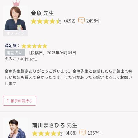
金魚
先生
（4.92）
2498件
オフライン
満足度：
電話占い
［投稿日］2025年04月04日
えみこ / 40代 女性
金魚先生鑑定ありがとうございます。金魚先生とお話したら元気出て嬉
しい報告も貰えて良かったです。また何かあったら鑑定よろしくお願い
します
相手の気持ち
南川まさひろ
先生
（4.88）
1367件