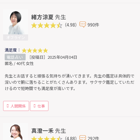
緒方涼夏
先生
（4.98）
990件
オフライン
満足度：
電話占い
［投稿日］2025年04月04日
匿名 / 40代 女性
先生とお話すると頑張る気持ちが湧いてきます。先生の鑑定は具体的で
深いので腑に落ちることがたくさんあります。サクサク鑑定していただ
けるので短時間でも満足度が高いです。
人間関係
仕事
真澄一禾
先生
（4.88）
292件