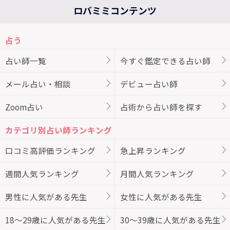
ロバミミコンテンツ
占う
占い師一覧
今すぐ鑑定できる占い師
メール占い・相談
デビュー占い師
Zoom占い
占術から占い師を探す
カテゴリ別占い師ランキング
口コミ高評価ランキング
急上昇ランキング
週間人気ランキング
月間人気ランキング
男性に人気がある先生
女性に人気がある先生
18～29歳に人気がある先生
30～39歳に人気がある先生