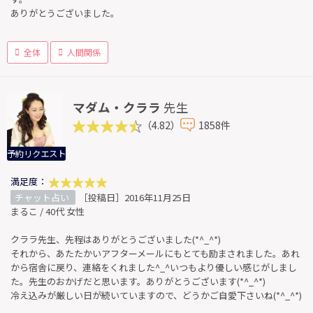
ありがとうございました。
全体
人間関係
マダム・クララ
先生
（4.82）
1858件
予約リクエスト
満足度：
チャット占い
［投稿日］2016年11月25日
まるこ / 40代 女性
クララ先生、先程はありがとうございました(*^_^*)
それから、あたたかいアフターメールにもとても励まされました。あれ
から宿舎に戻り、連絡をくれました^_^いつもより優しい感じがしまし
た。先生のおかげだと思います。ありがとうございます(*^_^*)
冷え込みが厳しい日が続いていますので、どうかご自愛下さいね(*^_^*)