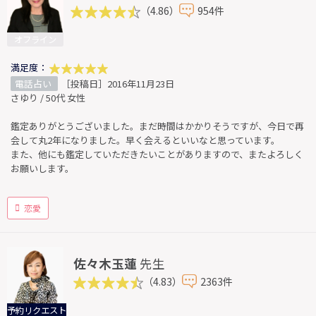
（4.86）
954件
オフライン
満足度：
電話占い
［投稿日］2016年11月23日
さゆり / 50代 女性
鑑定ありがとうございました。まだ時間はかかりそうですが、今日で再
会して丸2年になりました。早く会えるといいなと思っています。
また、他にも鑑定していただきたいことがありますので、またよろしく
お願いします。
恋愛
佐々木玉蓮
先生
（4.83）
2363件
予約リクエスト