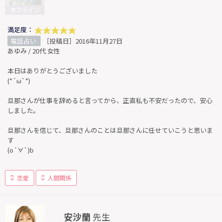
オフライン
満足度：
電話占い
［投稿日］2016年11月27日
あゆみ / 20代 女性
本日はありがとうございました
(*´ω`*)
旦那さんが仕事を辞めると言ってから、正直私も不安だったので、安心
しました。
旦那さんを信じて、旦那さんのことは旦那さんに任せていこうと思いま
す
(o´∀`)b
恋愛
人間関係
安沙蘭
先生