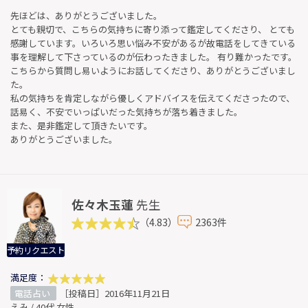
先ほどは、ありがとうございました。
とても親切で、こちらの気持ちに寄り添って鑑定してくださり、 とても
感謝しています。いろいろ思い悩み不安があるが故電話をしてきている
事を理解して下さっているのが伝わったきました。 有り難かったです。
こちらから質問し易いようにお話してくださり、ありがとうございまし
た。
私の気持ちを肯定しながら優しくアドバイスを伝えてくださったので、
話易く、不安でいっぱいだった気持ちが落ち着きました。
また、是非鑑定して頂きたいです。
ありがとうございました。
佐々木玉蓮
先生
（4.83）
2363件
予約リクエスト
満足度：
電話占い
［投稿日］2016年11月21日
えみ / 40代 女性