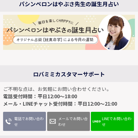
パシンペロンはやぶさ先生の誕生月占い
ロバミミカスタマーサポート
ご不明な点は、お気軽にお問い合わせください。
電話受付時間：平日12:00～18:00
メール・LINEチャット受付時間：平日12:00～21:00
電話でお問い合わ
メールでお問い合
LINEでお問い合わ
せ
わせ
せ