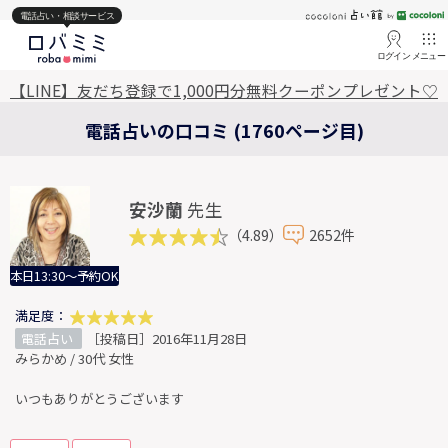
電話占い・相談サービス
ログイン
メニュー
【LINE】友だち登録で1,000円分無料クーポンプレゼント♡
電話占いの口コミ (1760ページ目)
安沙蘭
先生
（4.89）
2652件
本日13:30～予約OK
満足度：
電話占い
［投稿日］2016年11月28日
みらかめ / 30代 女性
いつもありがとうございます