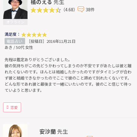
橘のえる
先生
（4.68）
38件
オフライン
満足度：
電話占い
［投稿日］2016年11月21日
あき / 50代 女性
先程は鑑定ありがとうございました。
彼の気持ちがこの先どうかわってしまうのか不安ですがあたしは彼と離
れたくないのです。ほんとは結婚したかったのですがタイミングが合わ
ず彼と結婚できなかったのでここで彼のこと諦めて別れたくないです。
どんな形であれ彼と最後まで一緒にいたいのです。彼のこと信じて待っ
ていようと思います。
恋愛
安沙蘭
先生