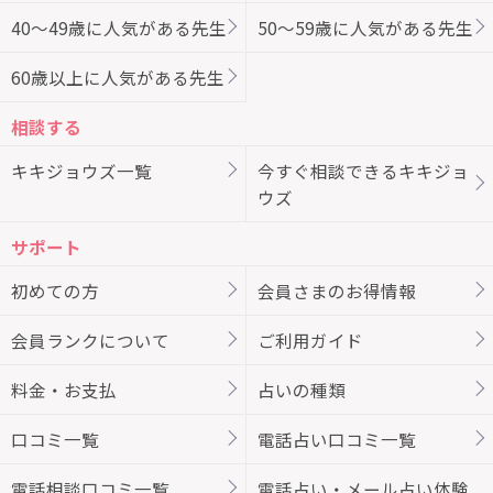
40～49歳に人気がある先生
50～59歳に人気がある先生
60歳以上に人気がある先生
相談する
キキジョウズ一覧
今すぐ相談できるキキジョ
ウズ
サポート
初めての方
会員さまのお得情報
会員ランクについて
ご利用ガイド
料金・お支払
占いの種類
口コミ一覧
電話占い口コミ一覧
電話相談口コミ一覧
電話占い・メール占い体験