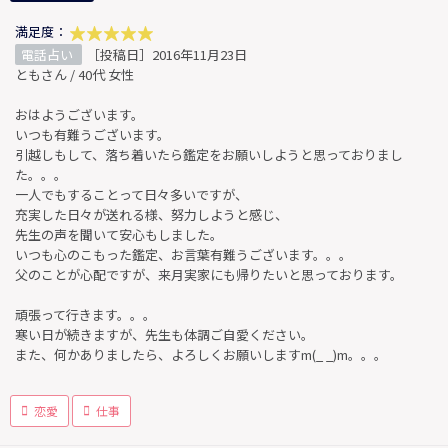
満足度：
電話占い
［投稿日］2016年11月23日
ともさん / 40代 女性
おはようございます。
いつも有難うございます。
引越しもして、落ち着いたら鑑定をお願いしようと思っておりまし
た。。。
一人でもすることって日々多いですが、
充実した日々が送れる様、努力しようと感じ、
先生の声を聞いて安心もしました。
いつも心のこもった鑑定、お言葉有難うございます。。。
父のことが心配ですが、来月実家にも帰りたいと思っております。
頑張って行きます。。。
寒い日が続きますが、先生も体調ご自愛ください。
また、何かありましたら、よろしくお願いしますm(_ _)m。。。
恋愛
仕事