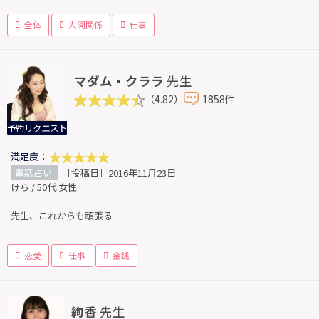
全体
人間関係
仕事
マダム・クララ
先生
（4.82）
1858件
予約リクエスト
満足度：
電話占い
［投稿日］2016年11月23日
けら / 50代 女性
先生、これからも頑張る
恋愛
仕事
金銭
絢香
先生