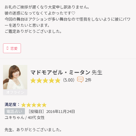
お礼のご挨拶が遅くなり大変申し訳ありません。
彼の迷惑になってなくてよかったです♡
今回の舞台はアクションが多い舞台なので怪我をしないように彼にパワ
ーを送りたいと思います。
ご鑑定ありがとうございました。
恋愛
マドモアゼル・ミータン
先生
（5.00）
2件
オフライン
満足度：
電話占い
［投稿日］2016年11月24日
ユキちゃん / 40代 女性
先生、ありがとうございました。