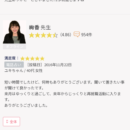
絢香
先生
（4.86）
954件
オフライン
満足度：
電話占い
［投稿日］2016年11月22日
ユキちゃん / 40代 女性
短い時間でしたけど、何時もありがとうございます。聞いて置きたい事
が聞けて良かったです。
来月はゆっくりと過ごして、来年からじっくりと再就職活動に入りま
す。
ありがとうございました。
全体