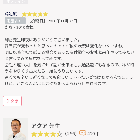
オフライン
満足度：
電話占い
［投稿日］2016年11月27日
かな / 30代 女性
絢香先生昨夜はありがとうございました。
雰囲気が変わったと思ったのですが彼の状況は変化ないんですね。
明日以降会社で話せる機会があったら体験会のお礼と来年やってみたい
と言ってみて反応を見てみます。
会社と違い人目を気にせず話が出来るし共通話題にもなるので、私が時
間をやりくり出来たら一緒にやりたいです。
遠くても辛いし近くなっても寂しいし……たいどではわかるんでしょう
けど、好きなんだよと気持ちを伝えられる日を待ちます。
恋愛
アクア
先生
（4.56）
420件