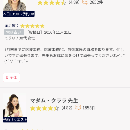
（4.89）
2652件
本日13:30～予約OK
満足度：
電話占い
［投稿日］2016年11月21日
てりぃ / 30代 女性
1月末までに医療事務、医療事務PC、調剤薬局の資格を取ります。忙し
いですが頑張ります。先生もお体に気をつけて頑張ってくださいね+ﾟ｡*
(*´∀｀*)*｡ﾟ+
全体
マダム・クララ
先生
（4.82）
1858件
予約リクエスト