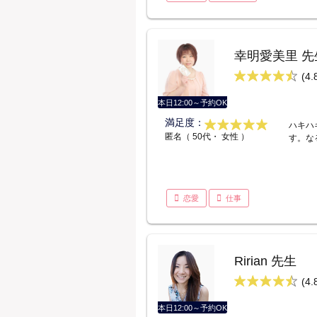
幸明愛美里 先
(4.
本日12:00～予約OK
満足度：
ハキハ
匿名（ 50代・ 女性 ）
す。な
恋愛
仕事
Ririan 先生
(4.
本日12:00～予約OK