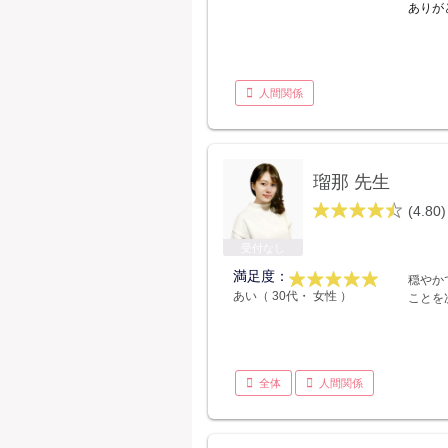
ありが
人間関係
瑠那 先生
(4.80)
受付なし
満足度：
穏やか
あい（ 30代・ 女性 ）
ことを
全体
人間関係