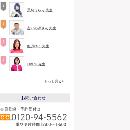
恩慈うらら 先生
占いの源さん 先生
虹月ゆう 先生
HARU 先生
もっと見る>
お問い合わせ
会員登録・予約受付は