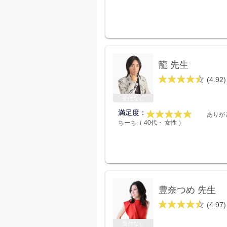
龍 先生
(4.92)
受付なし
満足度：
ありが
ちーち（ 40代・ 女性 ）
豊奈つめ 先生
(4.97)
受付なし