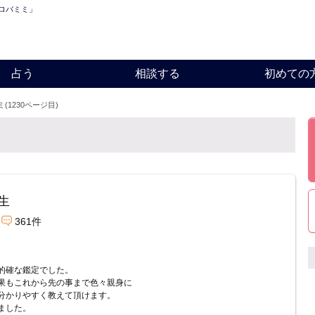
「ロバミミ」
占う
相談する
初めての
(1230ページ目)
生
361件
的確な鑑定でした。
果もこれから先の事まで色々親身に
分かりやすく教えて頂けます。
ました。