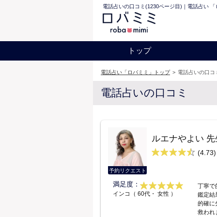
電話占いの口コミ(1230ページ目)｜電話占い 
トップ
電話占い「ロバミミ」トップ
>
電話占いの口コミ
電話占いの口コミ
ルエナやよい 先
(4.73)
予約リクエスト
満足度：
丁寧で
インコ（ 60代・ 女性 ）
鑑定結
的確に
救われ