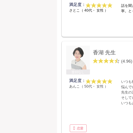
満足度：
話を聞
さとこ（ 40代・ 女性 ）
寧。と
香湖 先生
(4.96)
受付なし
満足度：
いつも
あんこ（ 50代・ 女性 ）
悩んで
先生の
そして
いつも
恋愛