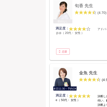
旬香 先生
(4.70)
受付なし
満足度：
アドバ
まゆ（ 20代・ 女性 ）
恋愛
金魚 先生
(4.
本日11:30～予約OK
満足度：
決断し
e（ 50代・ 女性 ）
伺い、
決断よ