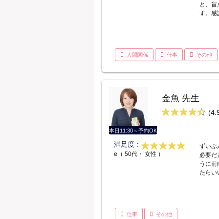
と、盲
す。感
人間関係
仕事
その他
金魚 先生
(4.
本日11:30～予約OK
満足度：
ずいぶ
e（ 50代・ 女性 ）
必要だ
うに前
たらい
仕事
その他