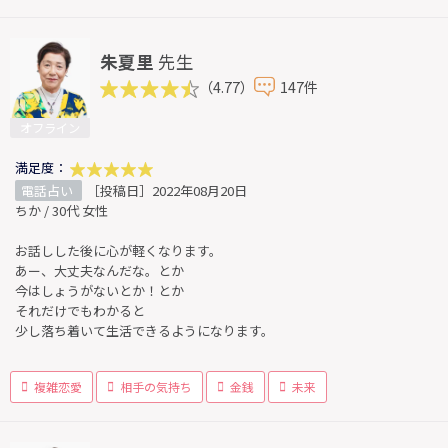
朱夏里
先生
（4.77）
147件
オフライン
満足度：
電話占い
［投稿日］2022年08月20日
ちか / 30代 女性
お話しした後に心が軽くなります。
あー、大丈夫なんだな。とか
今はしょうがないとか！とか
それだけでもわかると
少し落ち着いて生活できるようになります。
複雑恋愛
相手の気持ち
金銭
未来