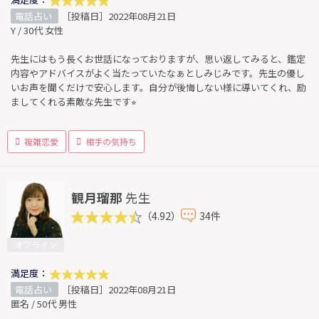
電話占い
［投稿日］2022年08月21日
Y / 30代 女性
先生にはもう長くお世話になっておりますが、思い返してみると、鑑定
内容やアドバイスがよく当たっていたなぁとしみじみです。先生の優し
いお声を聞くだけで安心します。自分が後悔しない様に導いてくれ、励
ましてくれる素敵な先生です⭐︎
複雑恋愛
相手の気持ち
観月瑠那
先生
（4.92）
34件
オフライン
満足度：
電話占い
［投稿日］2022年08月21日
匿名 / 50代 男性