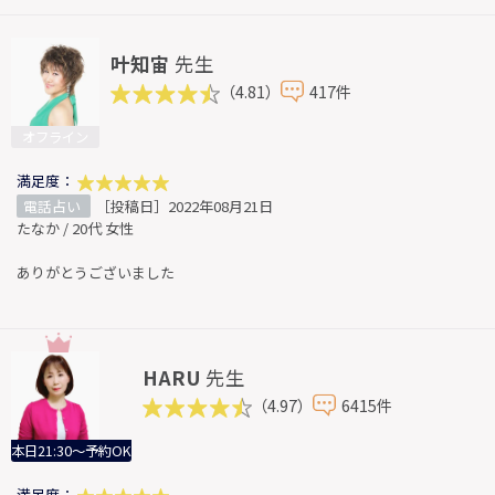
叶知宙
先生
（4.81）
417件
オフライン
満足度：
電話占い
［投稿日］2022年08月21日
たなか / 20代 女性
ありがとうございました
HARU
先生
（4.97）
6415件
本日21:30～予約OK
満足度：