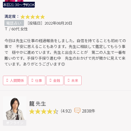
本日21:30～予約OK
満足度：
電話占い
［投稿日］2022年08月20日
Ｔ / 60代 女性
今日は先生に仕事の経過報告をしました。自信を持てることも初めての
事で 不安に思えることもあります。先生に相談して鑑定してもらう事
で 穏やかに進めています。先生と出会えことが 第二の人生で一番有
難いのです。手探り手探り進む中 先生のおかげで光が微かに見えて来
ています。ありがとうございます😊
人間関係
仕事
金銭
未来
龍
先生
（4.92）
2838件
オフライン