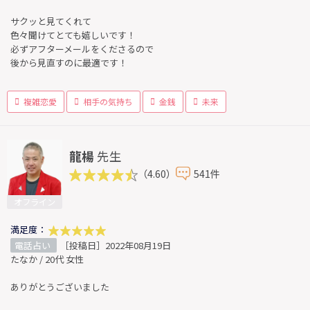
サクッと見てくれて
色々聞けてとても嬉しいです！
必ずアフターメールをくださるので
後から見直すのに最適です！
複雑恋愛
相手の気持ち
金銭
未来
龍楊
先生
（4.60）
541件
オフライン
満足度：
電話占い
［投稿日］2022年08月19日
たなか / 20代 女性
ありがとうございました