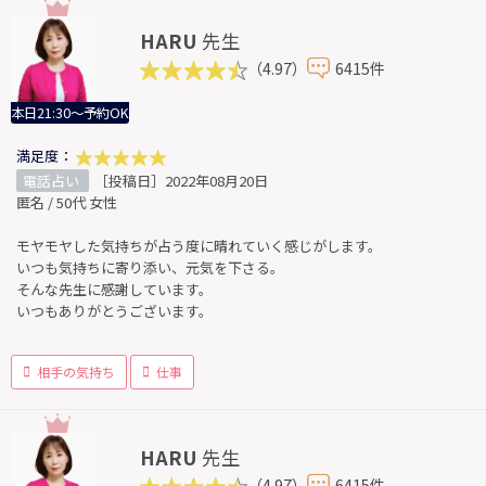
HARU
先生
（4.97）
6415件
本日21:30～予約OK
満足度：
電話占い
［投稿日］2022年08月20日
匿名 / 50代 女性
モヤモヤした気持ちが占う度に晴れていく感じがします。
いつも気持ちに寄り添い、元気を下さる。
そんな先生に感謝しています。
いつもありがとうございます。
相手の気持ち
仕事
HARU
先生
（4.97）
6415件