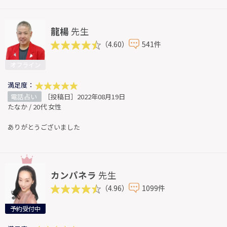
龍楊
先生
（4.60）
541件
オフライン
満足度：
電話占い
［投稿日］2022年08月19日
たなか / 20代 女性
ありがとうございました
カンパネラ
先生
（4.96）
1099件
予約受付中