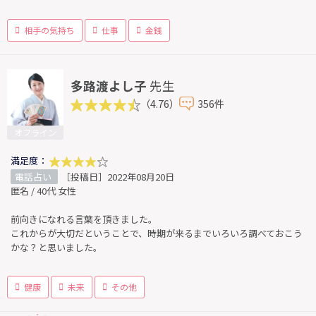
相手の気持ち
仕事
金銭
多路渡よし子
先生
（4.76）
356件
オフライン
満足度：
電話占い
［投稿日］2022年08月20日
匿名 / 40代 女性
前向きになれる言葉を頂きました。
これからが大切だということで、時期が来るまでいろいろ調べておこう
かな？と思いました。
健康
未来
その他