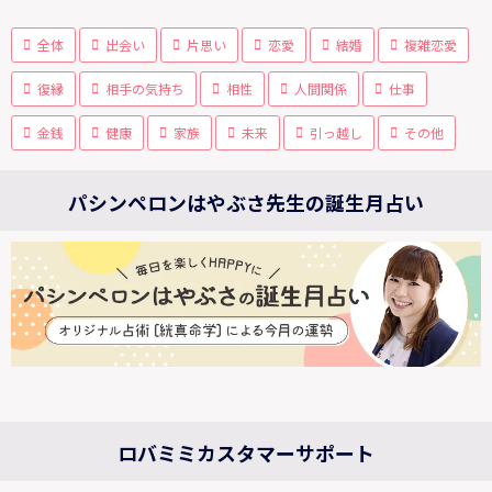
全体
出会い
片思い
恋愛
結婚
複雑恋愛
復縁
相手の気持ち
相性
人間関係
仕事
金銭
健康
家族
未来
引っ越し
その他
パシンペロンはやぶさ先生の誕生月占い
ロバミミカスタマーサポート