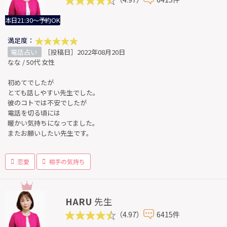
本日21:30～予約OK
満足度：
電話占い
［投稿日］2022年08月20日
なな / 50代 女性
初めてでしたが
とても話しやすい先生でした。
彼のコトでは不安でしたが
電話を切る頃には
暖かい気持ちになってました。
またお願いしたい先生です。
恋愛
相手の気持ち
HARU
先生
（4.97）
6415件