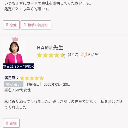
いつも丁寧にカードの意味を説明してくださいます。
鑑定がとても早く的確です。
恋愛
相手の気持ち
HARU
先生
（4.97）
6415件
本日21:30～予約OK
満足度：
電話占い
［投稿日］2022年08月20日
匿名 / 50代 女性
私に寄り添ってくれました。優しさだけの先生ではなく。私を奮起させ
てくれました
復縁