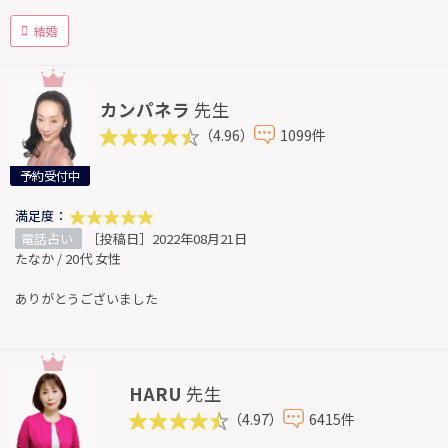
結婚
カンパネラ
先生
（4.96）
1099件
予約受付中
満足度：
電話占い
［投稿日］2022年08月21日
たなか / 20代 女性
ありがとうございました
HARU
先生
（4.97）
6415件