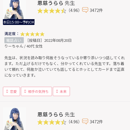
恩慈うらら
先生
（4.96）
3472件
本日15:00～予約OK
満足度：
電話占い
［投稿日］2022年08月20日
りーちゃん / 40代 女性
先生は、状況を読み取り何故そうなっているか寄り添いつつ話してくれ
ます。ただ上げるだけでもなく、分かってくれている先生です。落ち着
いて頼れて、何故か泣いていても話してるとホッとしてカードまで正直
になっていきます。
恋愛
相手の気持ち
未来
恩慈うらら
先生
（4.96）
3472件