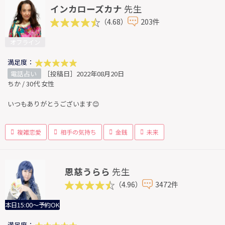
インカローズカナ
先生
（4.68）
203件
オフライン
満足度：
電話占い
［投稿日］2022年08月20日
ちか / 30代 女性
いつもありがとうございます😊
複雑恋愛
相手の気持ち
金銭
未来
恩慈うらら
先生
（4.96）
3472件
本日15:00～予約OK
満足度：