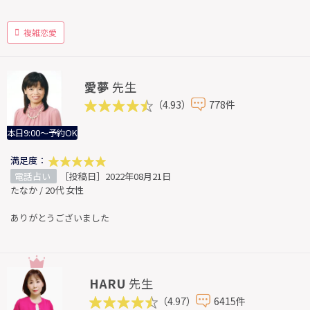
複雑恋愛
愛夢
先生
（4.93）
778件
本日9:00～予約OK
満足度：
電話占い
［投稿日］2022年08月21日
たなか / 20代 女性
ありがとうございました
HARU
先生
（4.97）
6415件