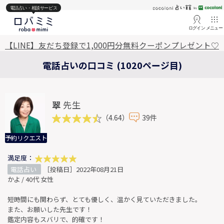
電話占い・相談サービス
ログイン
メニュー
【LINE】友だち登録で1,000円分無料クーポンプレゼント♡
電話占いの口コミ (1020ページ目)
翠
先生
（4.64）
39件
予約リクエスト
満足度：
電話占い
［投稿日］2022年08月21日
かよ / 40代 女性
短時間にも関わらず、とても優しく、温かく見ていただきました。
また、お願いした先生です！
鑑定内容もスバリで、的確です！