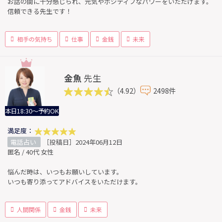
お話の間に十分感じられ、元気やポジティブなパワーをいただげます。
信頼できる先生です！
相手の気持ち
仕事
金銭
未来
金魚
先生
（4.92）
2498件
本日18:30～予約OK
満足度：
電話占い
［投稿日］2024年06月12日
匿名 / 40代 女性
悩んだ時は、いつもお願いしています。
いつも寄り添ってアドバイスをいただけます。
人間関係
金銭
未来