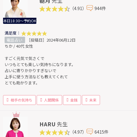
朝月
先生
（4.91）
944件
本日18:30～予約OK
満足度：
電話占い
［投稿日］2024年06月12日
ちか / 40代 女性
すごく元気で気さくで
いつもとても楽しい気持ちになります。
占いに寄りかかりすぎないで
上手に使う方法なども教えてくれて
とても助かります。
相手の気持ち
人間関係
金銭
未来
HARU
先生
（4.97）
6415件