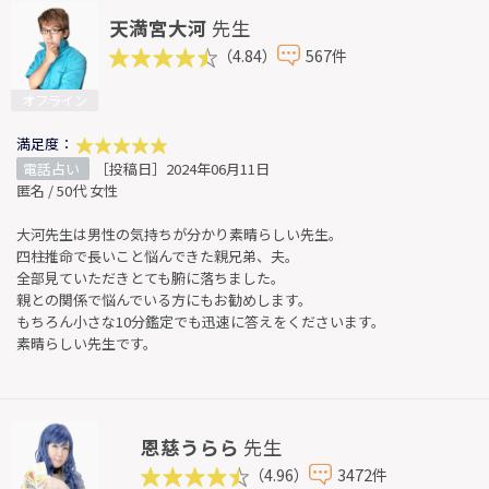
天満宮大河
先生
（4.84）
567件
オフライン
満足度：
電話占い
［投稿日］2024年06月11日
匿名 / 50代 女性
大河先生は男性の気持ちが分かり素晴らしい先生。
四柱推命で長いこと悩んできた親兄弟、夫。
全部見ていただきとても腑に落ちました。
親との関係で悩んでいる方にもお勧めします。
もちろん小さな10分鑑定でも迅速に答えをくださいます。
素晴らしい先生です。
恩慈うらら
先生
（4.96）
3472件