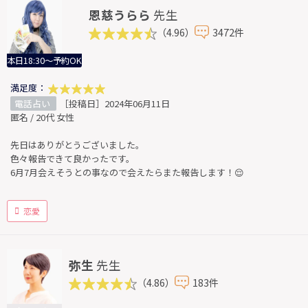
恩慈うらら
先生
（4.96）
3472件
本日18:30～予約OK
満足度：
電話占い
［投稿日］2024年06月11日
匿名 / 20代 女性
先日はありがとうございました。
色々報告できて良かったです。
6月7月会えそうとの事なので会えたらまた報告します！😌
恋愛
弥生
先生
（4.86）
183件