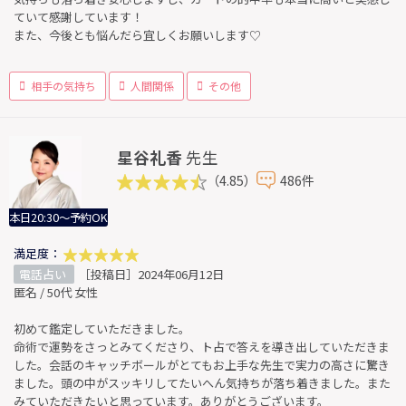
ていて感謝しています！
また、今後とも悩んだら宜しくお願いします♡
相手の気持ち
人間関係
その他
星谷礼香
先生
（4.85）
486件
本日20:30～予約OK
満足度：
電話占い
［投稿日］2024年06月12日
匿名 / 50代 女性
初めて鑑定していただきました。
命術で運勢をさっとみてくださり、ト占で答えを導き出していただきま
した。会話のキャッチボールがとてもお上手な先生で実力の高さに驚き
ました。頭の中がスッキリしてたいへん気持ちが落ち着きました。また
みていただきたいと思っています。ありがとうございます。