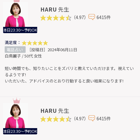
HARU
先生
（4.97）
6415件
本日23:30～予約OK
満足度：
電話占い
［投稿日］2024年06月11日
白鳥麗子 / 50代 女性
短い時間でも、知りたいことをズバリと教えていただけます。視えてい
るようです!
いただいた、アドバイスのとおり行動すると良い結果になります!
HARU
先生
（4.97）
6415件
本日23:30～予約OK