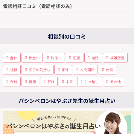
電話相談口コミ（電話相談のみ）
相談別の口コミ
全体
出会い
片思い
恋愛
結婚
複雑恋愛
復縁
相手の気持ち
相性
人間関係
仕事
金銭
健康
家族
未来
引っ越し
その他
パシンペロンはやぶさ先生の誕生月占い