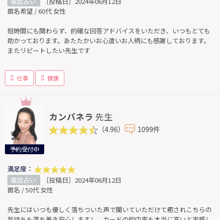
電話占い
［投稿日］2024年06月12日
匿名希望 / 60代 女性
短時間にも関わらず、的確な回答アドバイスをいただき、いつもとても
助かっております。あたたかいお心遣いお人柄にも感謝しております。
またリピートしたい先生です
仕事
健康
カンパネラ
先生
（4.96）
1099件
予約受付中
満足度：
電話占い
［投稿日］2024年06月12日
匿名 / 50代 女性
先生にはいつも優しく落ちついた声で聞いていただけて癒されこちらの
気持ちも落ち着き安心しますし、カードの的中率も本当に高いと実感し