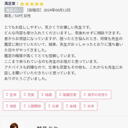
満足度：
電話占い
［投稿日］2024年06月12日
匿名 / 50代 女性
とてもお話ししやすい、気さくでお優しい先生です。
どんな内容も受け入れてくださいますし、気後れせずに相談できます。
昔からお世話になっていますが、困ったとき悩んだとき、何度も先生の
鑑定に助けていただいて、結果、先生がおっしゃったとおりに落ち着い
た日々がやってきました。
鑑定の精度が高くてとても信頼しています。
ここまで来られているのも先生のお陰だと思っています。
アドバイスも的確なので、仕事も恋愛もその他も、これからも先生にお
話しを聞いていただきたいと思っています。
ありがとうございました。
全体
恋愛
結婚
複雑恋愛
相手の気持ち
相性
人間関係
仕事
金銭
未来