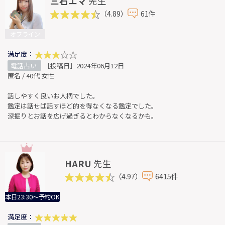
三石エマ
先生
（4.89）
61件
オフライン
満足度：
電話占い
［投稿日］2024年06月12日
匿名 / 40代 女性
話しやすく良いお人柄でした。
鑑定は話せば話すほど的を得なくなる鑑定でした。
深掘りとお話を広げ過ぎるとわからなくなるかも。
HARU
先生
（4.97）
6415件
本日23:30～予約OK
満足度：