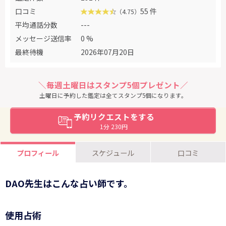
口コミ
55 件
（4.75）
平均通話分数
---
メッセージ送信率
0 %
最終待機
2026年07月20日
＼毎週土曜日はスタンプ5個プレゼント／
土曜日に予約した鑑定は全てスタンプ5個になります。
予約リクエストをする
1分 230円
プロフィール
スケジュール
口コミ
DAO先生はこんな占い師です。
使用占術