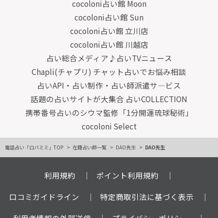
cocoloni占い館 Moon
cocoloni占い館 Sun
cocoloni占い館 立川店
cocoloni占い館 川越店
占い総合メディア♪占いTVニュース
Chapli(チャプリ) チャット占いでお悩み相談
占いAPI・占い制作・占い師派遣サ―ビス
話題の占いサイトが大集合 占いCOLLECTION
携帯番号占いのシウマ監修「1分開運琉球秘術」
cocoloni Select
電話占い「ロバミミ」TOP
在籍占い師一覧
DAO先生
DAO先生
利用規約
ポイント利用規約
口コミガイドライン
特定商取引法に基づく表示
利用者情報の外部送信
プライバシーポリシー