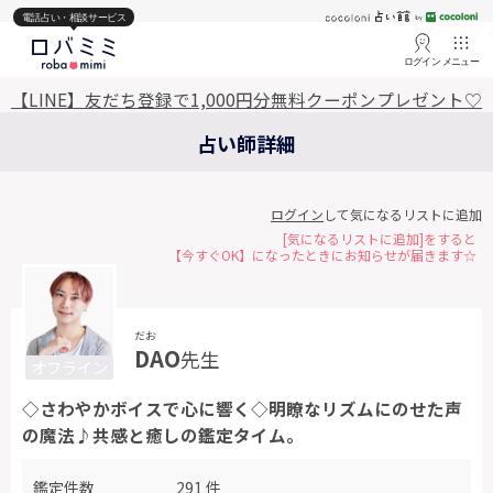
電話占い・相談サービス
ログイン
メニュー
【LINE】友だち登録で1,000円分無料クーポンプレゼント♡
占い師詳細
ログイン
して気になるリストに追加
[気になるリストに追加]をすると
【今すぐOK】になったときにお知らせが届きます☆
だお
DAO
先生
オフライン
◇さわやかボイスで心に響く◇明瞭なリズムにのせた声
の魔法♪共感と癒しの鑑定タイム。
鑑定件数
291 件