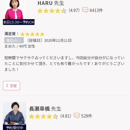
HARU
先生
（4.97）
6413件
本日15:30～予約OK
満足度：
電話占い
［投稿日］2020年11月11日
まめた / 40代 女性
短時間でサクサク占ってくださいますし、今回自分が自分がになってい
たことに気付かせて頂き、とても有り難かったです！ありがとうござい
ました！
恋愛
長瀬皐楓
先生
（4.81）
529件
予約受付中