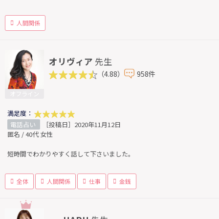
人間関係
オリヴィア
先生
（4.88）
958件
オフライン
満足度：
電話占い
［投稿日］2020年11月12日
匿名 / 40代 女性
短時間でわかりやすく話して下さいました。
全体
人間関係
仕事
金銭