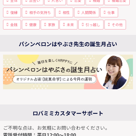
全体
出会い
片思い
恋愛
結婚
複雑恋愛
復縁
相手の気持ち
相性
人間関係
仕事
金銭
健康
家族
未来
引っ越し
その他
パシンペロンはやぶさ先生の誕生月占い
ロバミミカスタマーサポート
ご不明な点は、お気軽にお問い合わせください。
電話受付時間：平日12:00～18:00