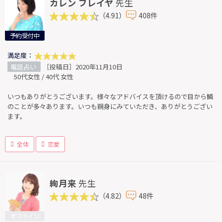
カレン フレイヤ
先生
（4.91）
408件
予約受付中
満足度：
電話占い
［投稿日］2020年11月10日
50代女性 / 40代 女性
いつもありがとうございます。様々なアドバイスを頂けるので目から鱗
のことが多々あります。いつも親身にみていただき、ありがとうござい
ます。
全体
恋愛
絢月来
先生
（4.82）
48件
オフライン