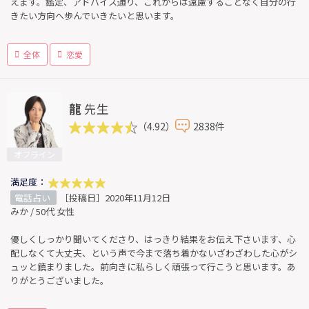
えます。鑑定、アドバイス通り、これからは遠慮することなく自分の行
きたい方向へ歩んでいきたいと思います。
全体
恋愛
龍
先生
（4.92）
2838件
オフライン
満足度：
電話占い
［投稿日］2020年11月12日
みか / 50代 女性
優しくしっかり聞いてくださり、はっきり結果をお伝え下さいます、心
配しなくて大丈夫、という声で今まで落ち着かないざわざわした心がシ
ュッと鎮まりました。前向きに私らしく頑張って行こうと思います。あ
りがとうございました。