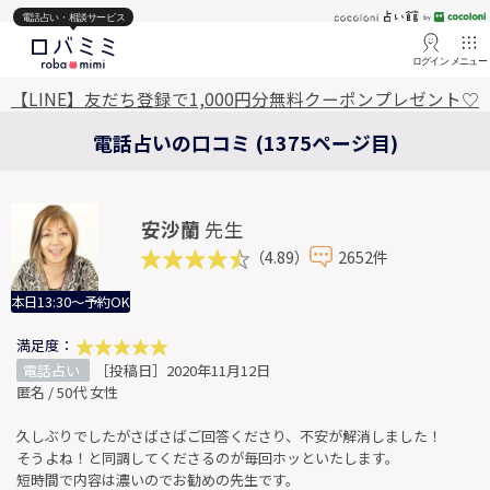
電話占い・相談サービス
ログイン
メニュー
【LINE】友だち登録で1,000円分無料クーポンプレゼント♡
電話占いの口コミ (1375ページ目)
安沙蘭
先生
（4.89）
2652件
本日13:30～予約OK
満足度：
電話占い
［投稿日］2020年11月12日
匿名 / 50代 女性
久しぶりでしたがさばさばご回答くださり、不安が解消しました！
そうよね！と同調してくださるのが毎回ホッといたします。
短時間で内容は濃いのでお勧めの先生です。