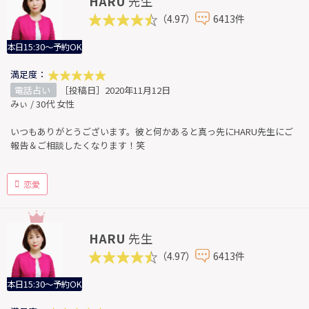
HARU
先生
（4.97）
6413件
本日15:30～予約OK
満足度：
電話占い
［投稿日］2020年11月12日
みぃ / 30代 女性
いつもありがとうございます。彼と何かあると真っ先にHARU先生にご
報告＆ご相談したくなります！笑
恋愛
HARU
先生
（4.97）
6413件
本日15:30～予約OK