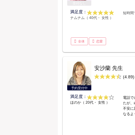
受付なし
満足度：
短時間
ナムナム（ 40代・ 女性 ）
全体
恋愛
安沙蘭 先生
(4.89)
予約受付中
満足度：
電話で
ほのか（ 20代・ 女性 ）
たが、
不安に
なるよ