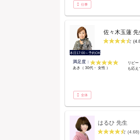
仕事
佐々木玉蓮 先
(4.
本日17:00～予約OK
満足度：
リピー
あき（ 30代・ 女性 ）
も応え
全体
はるひ 先生
(4.68)