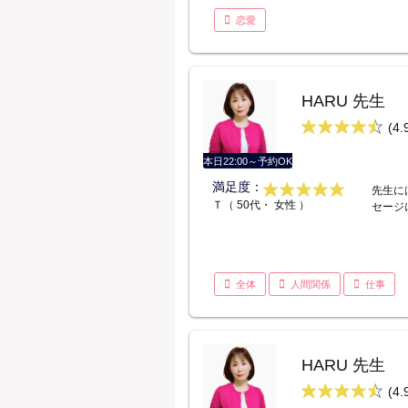
恋愛
HARU 先生
(4.
本日22:00～予約OK
満足度：
先生に
Ｔ（ 50代・ 女性 ）
セージ
全体
人間関係
仕事
HARU 先生
(4.