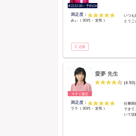
本日22:00～予約OK
満足度：
いつも
みぃ（ 30代・ 女性 ）
とうご
恋愛
愛夢 先生
(4.93)
今すぐ鑑定
満足度：
仕事関
ララ（ 30代・ 女性 ）
できて
いて信