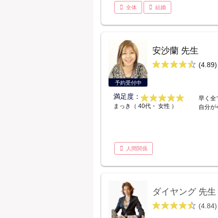
全体
結婚
安沙蘭 先生
(4.89)
予約受付中
満足度：
早く全
まっき（ 40代・ 女性 ）
自分が
人間関係
ダイヤング 先生
(4.84)