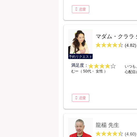
恋愛
マダム・クララ 
(4.82)
予約リクエスト
満足度：
いつも
むー（ 50代・ 女性 ）
心配症
恋愛
龍楊 先生
(4.60)