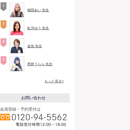
猫田あい 先生
虹月ゆう 先生
金魚 先生
恩慈うらら 先生
もっと見る>
お問い合わせ
会員登録・予約受付は