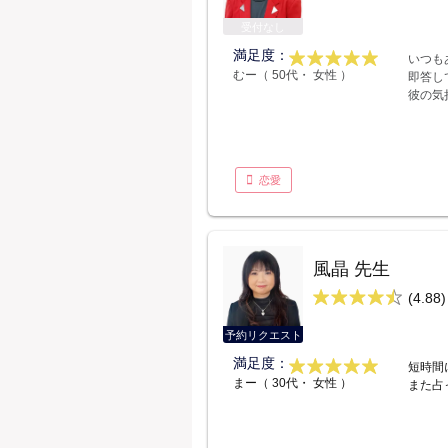
受付なし
満足度：
いつも
むー（ 50代・ 女性 ）
即答し
彼の気
恋愛
風晶 先生
(4.88)
予約リクエスト
満足度：
短時間
まー（ 30代・ 女性 ）
また占