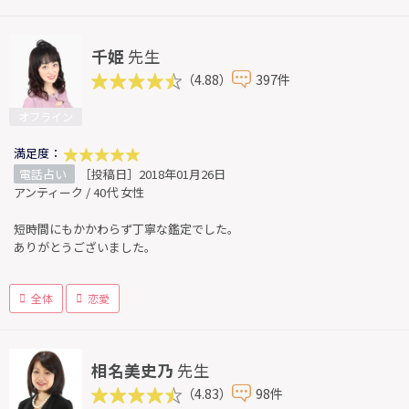
千姫
先生
（4.88）
397件
オフライン
満足度：
電話占い
［投稿日］2018年01月26日
アンティーク / 40代 女性
短時間にもかかわらず丁寧な鑑定でした。
ありがとうございました。
全体
恋愛
相名美史乃
先生
（4.83）
98件