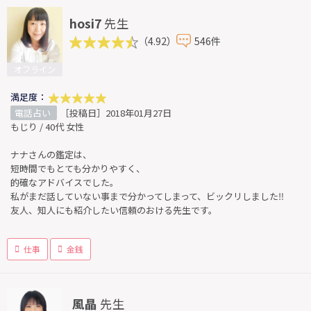
hosi7
先生
（4.92）
546件
オフライン
満足度：
電話占い
［投稿日］2018年01月27日
もじり / 40代 女性
ナナさんの鑑定は、
短時間でもとても分かりやすく、
的確なアドバイスでした。
私がまだ話していない事まで分かってしまって、ビックリしました‼︎
友人、知人にも紹介したい信頼のおける先生です。
仕事
金銭
風晶
先生