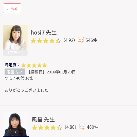
恋愛
hosi7
先生
（4.92）
546件
オフライン
満足度：
電話占い
［投稿日］2018年01月28日
つも / 40代 女性
ありがとうございました
風晶
先生
（4.88）
460件