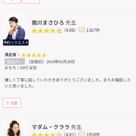
南川まさひろ
先生
（4.88）
1367件
予約リクエスト
満足度：
電話占い
［投稿日］2018年01月28日
おもち / 30代 女性
優しく丁寧に話していただきありがとうございました。またお電話した
いと思いました。
恋愛
マダム・クララ
先生
（4.82）
1858件