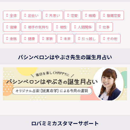
全体
出会い
片思い
恋愛
結婚
複雑恋愛
復縁
相手の気持ち
相性
人間関係
仕事
金銭
健康
家族
未来
引っ越し
その他
パシンペロンはやぶさ先生の誕生月占い
ロバミミカスタマーサポート