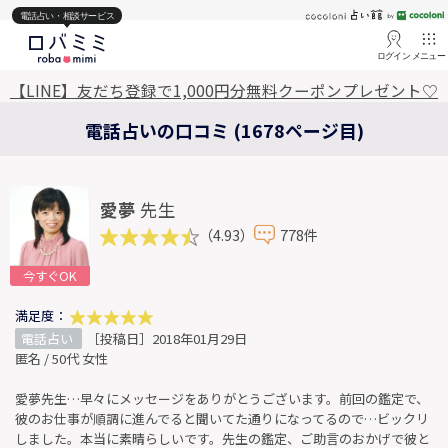
電話占い・相談サービス
ログイン
メニュー
【LINE】友だち登録で1,000円分無料クーポンプレゼント♡
電話占いの口コミ (1678ページ目)
愛夢
先生
（4.93）
778件
今すぐOK
満足度：
電話占い
［投稿日］2018年01月29日
匿名 / 50代 女性
愛夢先生…早々にメッセージをありがとうございます。前回の鑑定で、
彼のお仕事が順調に進んでると聞いてた通りになってるので…ビックリ
しました。本当に素晴らしいです。先生の鑑定、ご助言のおかげで彼と