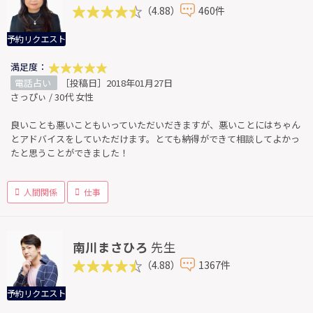
（4.88）
460件
予約リクエスト
満足度：
電話占い
［投稿日］2018年01月27日
さっぴぃ / 30代 女性
良いことも悪いこともいっていただいだきますが、悪いことにはちゃん
とアドバイスをしていただけます。とても納得ができて相談してよかっ
たと思うことができました！
人間関係
仕事
南川まさひろ
先生
（4.88）
1367件
予約リクエスト