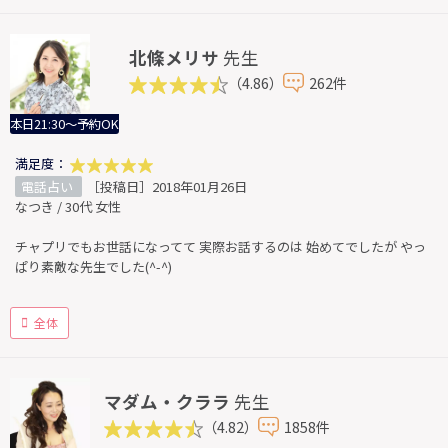
北條メリサ
先生
（4.86）
262件
本日21:30～予約OK
満足度：
電話占い
［投稿日］2018年01月26日
なつき / 30代 女性
チャプリでもお世話になってて 実際お話するのは 始めてでしたが やっ
ぱり素敵な先生でした(^-^)
全体
マダム・クララ
先生
（4.82）
1858件