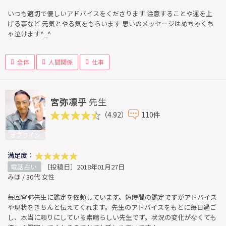
いつも適切で優しいアドバイスをくださります 注意することや運を上
げる事など 元気とやる気をもらいます 思いのメッセージはめちゃくち
ゃ泣けます^_^
全体
人間関係
仕事
宮弥凛乎
先生
（4.92）
110件
オフライン
満足度：
電話占い
［投稿日］2018年01月27日
みほ / 30代 女性
毎回宮弥先生に鑑定を依頼しています。短時間の鑑定ですがアドバイス
や現状をきちんと伝えてくれます。先生のアドバイスをもとに毎日過ご
し、本当に頼りにしている素晴らしい先生です。状況の変化がなくても