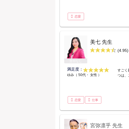
恋愛
美七 先生
(4.95)
受付なし
満足度：
すごく
ゆみ（ 50代・ 女性 ）
つは、
恋愛
仕事
宮弥凛乎 先生