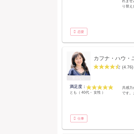
れませ
り替え
恋愛
カフナ・ハウ・
(4.76)
受付なし
満足度：
共感力
とも（ 40代・ 女性 ）
です。
仕事