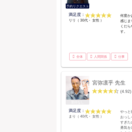
予約リクエスト
満足度：
何度か
リリ（ 30代・ 女性 ）
感じま
くだら
す。
全体
人間関係
仕事
宮弥凛乎 先生
(4.92)
受付なし
満足度：
やっと
まり（ 40代・ 女性 ）
おっし
すぎた
勇気を