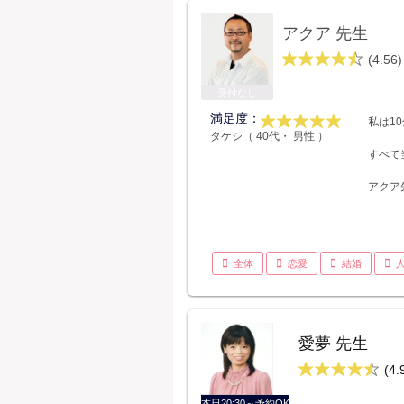
アクア 先生
(4.56)
受付なし
満足度：
私は1
タケシ（ 40代・ 男性 ）
すべて
アクア
全体
恋愛
結婚
愛夢 先生
(4.
本日20:30～予約OK