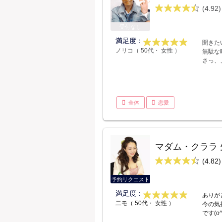
(4.92)
受付なし
満足度：
聞きた
ノリコ（ 50代・ 女性 ）
無駄な
さっ、
全体
恋愛
マダム・クララ 
(4.82)
予約リクエスト
満足度：
ありが
二モ（ 50代・ 女性 ）
今の気
です(o