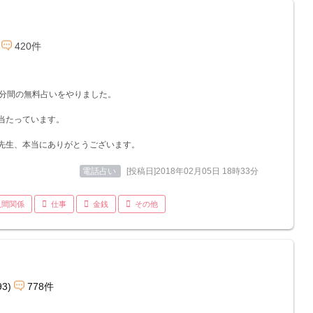
420件
0分間の無料占いをやりました。
当たっています。
先生、本当にありがとうございます。
電話占い
[投稿日]2018年02月05日 18時33分
人間関係
仕事
金銭
その他
93)
778件