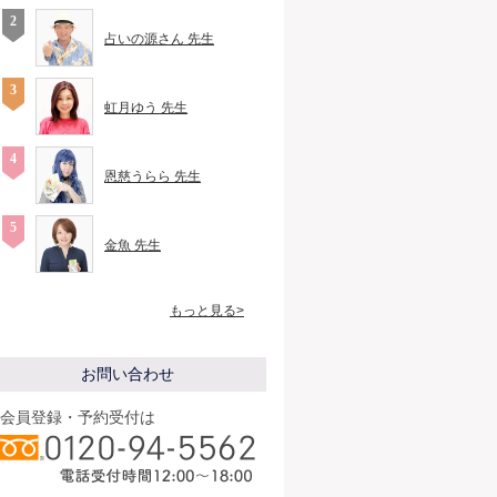
占いの源さん 先生
虹月ゆう 先生
恩慈うらら 先生
金魚 先生
もっと見る>
お問い合わせ
会員登録・予約受付は