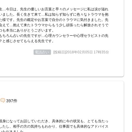
生…今日は、先生の優しいお言葉と早々のメッセージに私は涙が溢れ
いました。長く生きて来て…私は知らず知らずに色々なトラウマを抱
た様です。先生の鑑定やお言葉で自分のトラウマに気付きました。先
会えて…抱えて来たトラウマからもう少し頑張ったら解放されそうで
つも本当にありがとうございます。
もちろん占いの先生ですが…心理カウンセラーや心理セラピストの先
？と感じさせてもらえる先生です。
電話占い
[投稿日]2018年02月05日 17時35分
397件
親身になってお話していただき、具体的に今の状況も、とても当たっ
したし、相手の方の気持ちもわかり、仕事面でも具体的なアドバイス
いただきました。