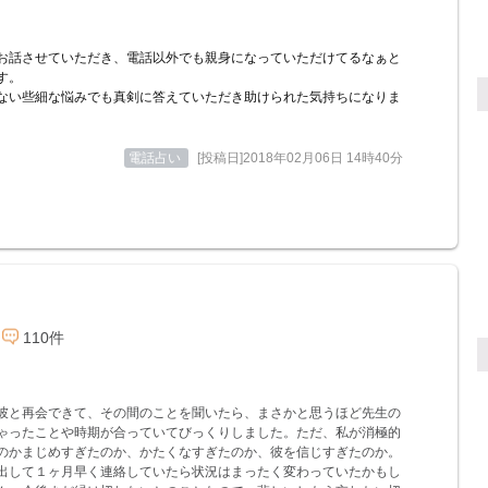
お話させていただき、電話以外でも親身になっていただけてるなぁと
す。
ない些細な悩みでも真剣に答えていただき助けられた気持ちになりま
電話占い
[投稿日]2018年02月06日 14時40分
110件
彼と再会できて、その間のことを聞いたら、まさかと思うほど先生の
ゃったことや時期が合っていてびっくりしました。ただ、私が消極的
のかまじめすぎたのか、かたくなすぎたのか、彼を信じすぎたのか。
出して１ヶ月早く連絡していたら状況はまったく変わっていたかもし