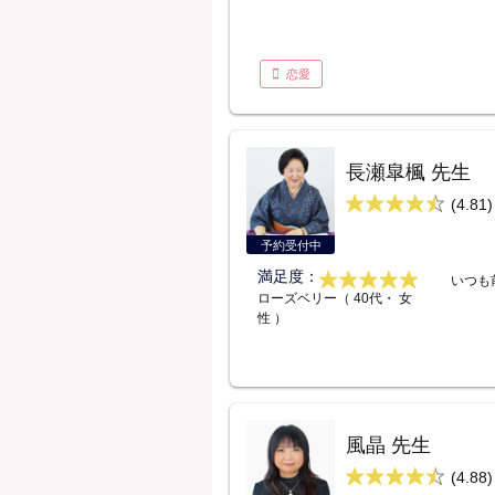
恋愛
長瀬皐楓 先生
(4.81)
予約受付中
満足度：
いつも
ローズベリー（ 40代・ 女
性 ）
風晶 先生
(4.88)