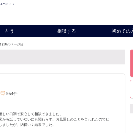
「ロバミミ」
占う
相談する
初めての
(1676ページ目)
954件
優しい口調で安心して相談できました。
私から話していないにも関わらず、お見通しのことを言われたのでビ
しましたが、納得いく結果でした。