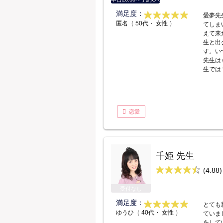
満足度：
愛夢先
匿名（ 50代・ 女性 ）
てしま
えて来
生と出
す。い
先生は
生では
恋愛
千姫 先生
(4.88)
受付なし
満足度：
とても
ゆうひ（ 40代・ 女性 ）
ていま
をして