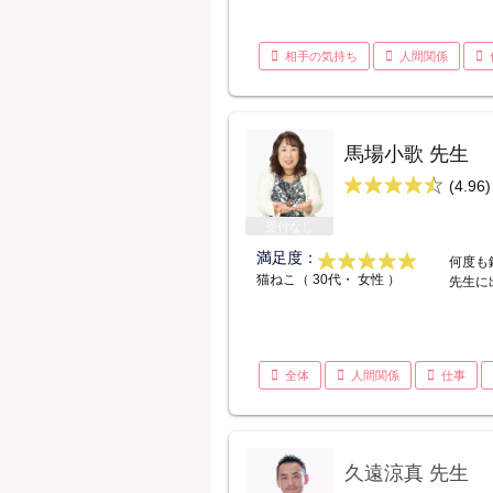
相手の気持ち
人間関係
馬場小歌 先生
(4.96)
受付なし
満足度：
何度も
猫ねこ（ 30代・ 女性 ）
先生に
全体
人間関係
仕事
久遠涼真 先生