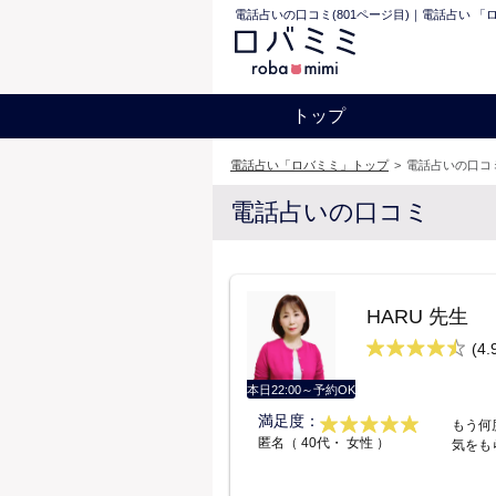
電話占いの口コミ(801ページ目)｜電話占い 「
トップ
電話占い「ロバミミ」トップ
>
電話占いの口コミ
電話占いの口コミ
HARU 先生
(4.
本日22:00～予約OK
満足度：
もう何
匿名（ 40代・ 女性 ）
気をも