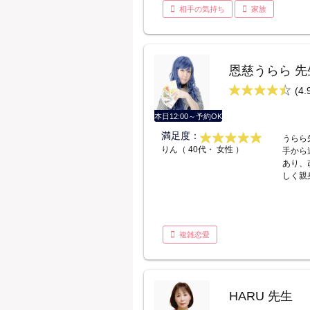
相手の気持ち
家族
恩慈うらら 先
(4.
本日12:00～予約OK
満足度：
うらら
りん（ 40代・ 女性 ）
手から
あり、
しく親
複雑恋愛
HARU 先生