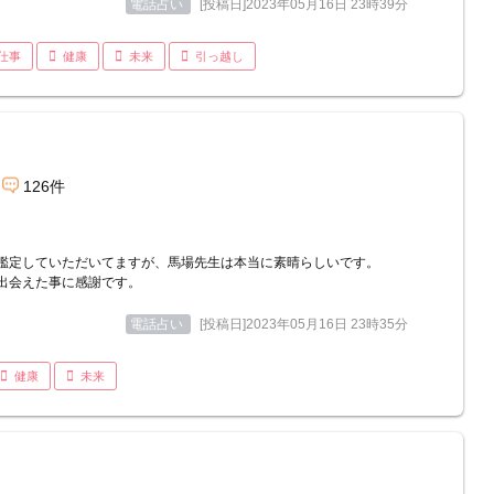
電話占い
[投稿日]2023年05月16日 23時39分
仕事
健康
未来
引っ越し
126件
鑑定していただいてますが、馬場先生は本当に素晴らしいです。
出会えた事に感謝です。
電話占い
[投稿日]2023年05月16日 23時35分
健康
未来