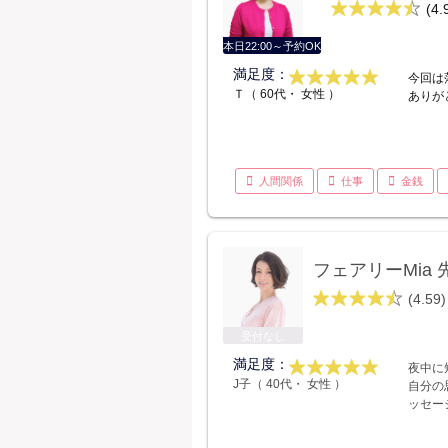
(4.
本日22:00～予約OK
満足度：
今回は
Ｔ（ 60代・ 女性 ）
ありが
人間関係
仕事
金銭
フェアリーMia 
(4.59)
受付なし
満足度：
夜中に
J子（ 40代・ 女性 ）
自分の
ッセー