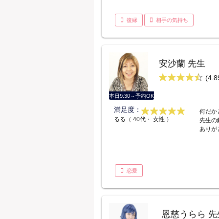
復縁
相手の気持ち
安沙蘭 先生
(4.8
本日9:30～予約OK
満足度：
何だか
るる（ 40代・ 女性 ）
先生の
ありが
恋愛
恩慈うらら 先