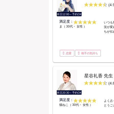
(4.
本日12:00～予約OK
満足度：
いつも
ま（ 30代・ 女性 ）
況が変
ちが伝
恋愛
相手の気持ち
星谷礼香 先生
(4.
本日20:30～予約OK
満足度：
よく占
猫ねこ（ 30代・ 女性 ）
とうご