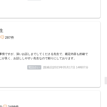
生
287件
事情ですが、深いお話しまでしてくださる先生で、鑑定内容も的確で
じが良く、お話ししやすい先生なので頼りにしております。
電話占い
[投稿日]2023年05月17日 14時07分
2)
2498件