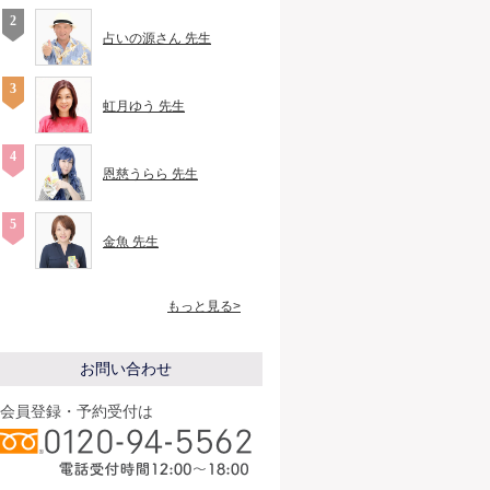
占いの源さん 先生
虹月ゆう 先生
恩慈うらら 先生
金魚 先生
もっと見る>
お問い合わせ
会員登録・予約受付は