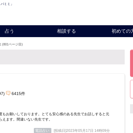
ロバミミ」
占う
相談する
初めての
(801ページ目)
97)
6415件
度もお願いしております。とても安心感のある先生でお話しすると元
らえます。間違いない先生です。
電話占い
[投稿日]2023年05月17日 14時09分