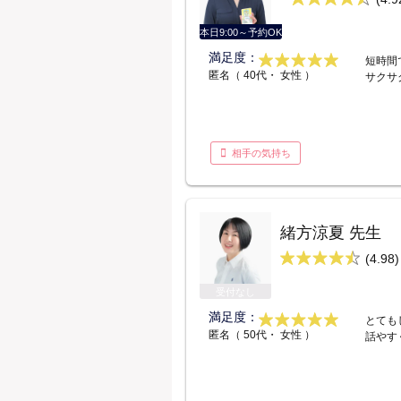
本日9:00～予約OK
満足度：
短時間
匿名（ 40代・ 女性 ）
サクサ
相手の気持ち
緒方涼夏 先生
(4.98)
受付なし
満足度：
とても
匿名（ 50代・ 女性 ）
話やす