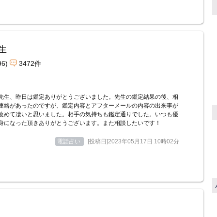
生
96)
3472件
先生、昨日は鑑定ありがとうございました。先生の鑑定結果の後、相
連絡があったのですが、鑑定内容とアフターメールの内容の出来事が
改めて凄いと思いました。相手の気持ちも鑑定通りでした。いつも優
身になった頂きありがとうございます。また相談したいです！
電話占い
[投稿日]2023年05月17日 10時02分