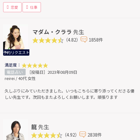
恋愛
仕事
マダム・クララ
先生
（4.82）
1858件
予約リクエスト
満足度：
電話占い
［投稿日］2023年08月09日
reirei / 40代 女性
久しぶりにみていただきました。いつもこちらに寄り添ってくださる優
しい先生です。次回もまたよろしくお願いします。頑張ります
龍
先生
（4.92）
2838件