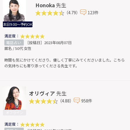
Honoka
先生
（4.79）
123件
本日9:00～予約OK
満足度：
電話占い
［投稿日］2023年08月07日
匿名 / 50代 女性
時間も気にかけてくださり、優しく丁寧にみてくださいました。こちら
の気持ちにも寄り添ってくださる先生です。
オリヴィア
先生
（4.88）
958件
オフライン
満足度：