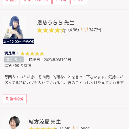
恩慈うらら
先生
（4.96）
3472件
本日12:00～予約OK
満足度：
電話占い
［投稿日］2023年08月08日
匿名 / 50代 女性
毎回みていただき、その度に的確なことを言って下さいます。気持ちが
弱ってる私にカツも入れてくれるし、彼のこともしっけり見てくれます
複雑恋愛
緒方涼夏
先生
（4.98）
990件