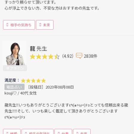
すっかり頼らせて頂いてます。
心が浮上できない方、不安な方はおすすめの先生です。
相手の気持ち
未来
龍
先生
（4.92）
2838件
オフライン
満足度：
電話占い
［投稿日］2023年08月08日
kouji♡ / 40代 女性
龍先生‼️いつもありがとうございますε٩(๑>ω<)۶зとっても信頼出来る龍
先生‼️‼️そして、いつも楽しく鑑定して頂きありがとうございます
ε٩(๑>ω<)۶з
結婚
相手の気持ち
仕事
未来