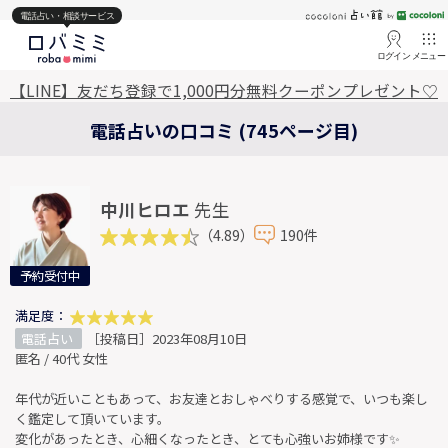
電話占い・相談サービス
ログイン
メニュー
【LINE】友だち登録で1,000円分無料クーポンプレゼント♡
電話占いの口コミ (745ページ目)
中川ヒロエ
先生
（4.89）
190件
予約受付中
満足度：
電話占い
［投稿日］2023年08月10日
匿名 / 40代 女性
年代が近いこともあって、お友達とおしゃべりする感覚で、いつも楽し
く鑑定して頂いています。
変化があったとき、心細くなったとき、とても心強いお姉様です✨