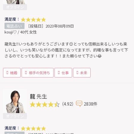
オフライン
満足度：
電話占い
［投稿日］2023年08月09日
kouji♡ / 40代 女性
龍先生‼️いつもありがとうございます😊とっても信頼出来るしいつも楽
しいし、いつも笑いながらの鑑定になってますが、的確な事も言って下
さるのでとっても安心します！！また頼らせて下さい😂
結婚
相手の気持ち
仕事
未来
龍
先生
（4.92）
2838件
オフライン
満足度：