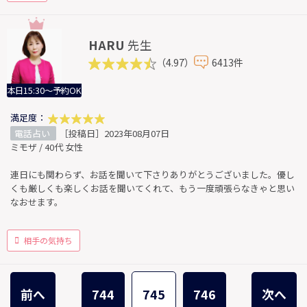
HARU
先生
（4.97）
6413件
本日15:30～予約OK
満足度：
電話占い
［投稿日］2023年08月07日
ミモザ / 40代 女性
連日にも関わらず、お話を聞いて下さりありがとうございました。優し
くも厳しくも楽しくお話を聞いてくれて、もう一度頑張らなきゃと思い
なおせます。
相手の気持ち
前へ
744
745
746
次へ