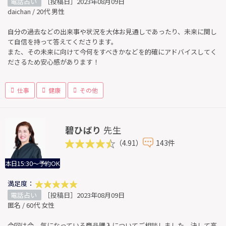
電話占い
［投稿日］2023年08月09日
daichan / 20代 男性
自分の過去などの出来事や状況を大体お見通しであったり、未来に関し
て自信を持って答えてくださります。
また、その未来に向けて今何をすべきかなどを的確にアドバイスしてく
ださるため安心感があります！
仕事
健康
その他
碧ひばり
先生
（4.91）
143件
本日15:30～予約OK
満足度：
電話占い
［投稿日］2023年08月09日
匿名 / 60代 女性
今回は今、気になっている商品購入についてご相談しました。決して高