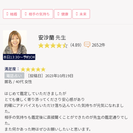
結婚
相手の気持ち
健康
未来
安沙蘭
先生
（4.89）
2652件
本日13:30～予約OK
満足度：
電話占い
［投稿日］2023年10月19日
匿名 / 40代 女性
はじめて鑑定していただきましたが
とても優しく寄り添ってくださり安心感があり
的確にアドバイスもいただけ落ち込んでいた気持ちが元気になれまし
た。
相手の気持ちも鑑定後に直接聞くことができたのが先生の鑑定通りでし
た。
また何かあった時はぜひお願いしたいと思います。