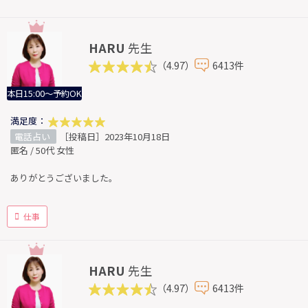
HARU
先生
（4.97）
6413件
本日15:00～予約OK
満足度：
電話占い
［投稿日］2023年10月18日
匿名 / 50代 女性
ありがとうございました。
仕事
HARU
先生
（4.97）
6413件