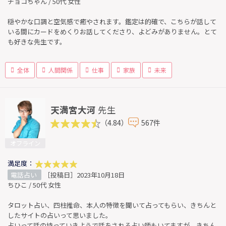
チョコちゃん / 50代 女性
穏やかな口調と空気感で癒やされます。鑑定は的確で、こちらが話して
いる間にカードをめくりお話してくださり、よどみがありません。とて
も好きな先生です。
全体
人間関係
仕事
家族
未来
天満宮大河
先生
（4.84）
567件
オフライン
満足度：
電話占い
［投稿日］2023年10月18日
ちひこ / 50代 女性
タロット占い、四柱推命、本人の特徴を聞いて占ってもらい、きちんと
したサイトの占いって思いました。
占いって話の持っていきようで話をされる占い師もいてますが。きちん