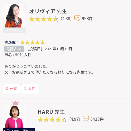
オリヴィア
先生
（4.88）
958件
オフライン
満足度：
電話占い
［投稿日］2023年10月19日
匿名 / 50代 女性
ありがとうございました。
又、お電話させて頂きたくなる頼りになる先生です。
仕事
未来
HARU
先生
（4.97）
6413件