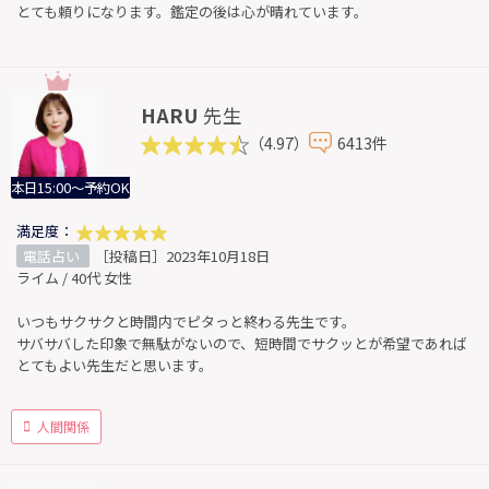
とても頼りになります。鑑定の後は心が晴れています。
HARU
先生
（4.97）
6413件
本日15:00～予約OK
満足度：
電話占い
［投稿日］2023年10月18日
ライム / 40代 女性
いつもサクサクと時間内でピタっと終わる先生です。
サバサバした印象で無駄がないので、短時間でサクッとが希望であれば
とてもよい先生だと思います。
人間関係