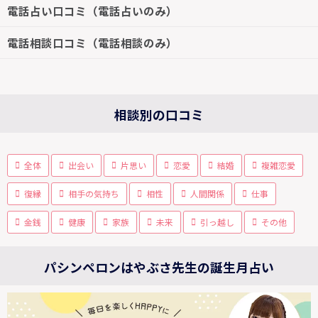
電話占い口コミ（電話占いのみ）
電話相談口コミ（電話相談のみ）
相談別の口コミ
全体
出会い
片思い
恋愛
結婚
複雑恋愛
復縁
相手の気持ち
相性
人間関係
仕事
金銭
健康
家族
未来
引っ越し
その他
パシンペロンはやぶさ先生の誕生月占い