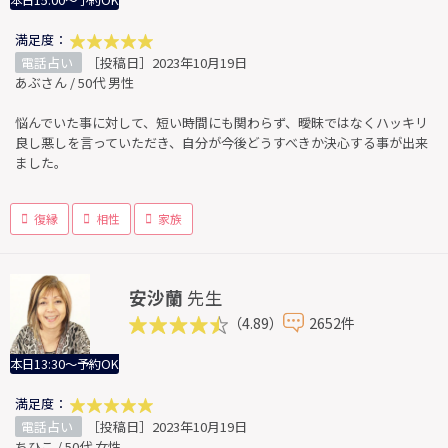
本日15:00～予約OK
満足度：
電話占い
［投稿日］2023年10月19日
あぶさん / 50代 男性
悩んでいた事に対して、短い時間にも関わらず、曖昧ではなくハッキリ
良し悪しを言っていただき、自分が今後どうすべきか決心する事が出来
ました。
復縁
相性
家族
安沙蘭
先生
（4.89）
2652件
本日13:30～予約OK
満足度：
電話占い
［投稿日］2023年10月19日
ちひこ / 50代 女性