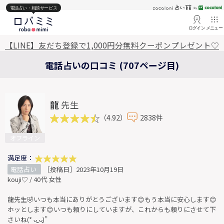
電話占い・相談サービス
ログイン
メニュー
【LINE】友だち登録で1,000円分無料クーポンプレゼント♡
電話占いの口コミ (707ページ目)
龍
先生
（4.92）
2838件
オフライン
満足度：
電話占い
［投稿日］2023年10月19日
kouji♡ / 40代 女性
龍先生🤣いつも本当にありがとうございます😊もう本当に安心します😊
ホッとします😊いつも頼りにしていますが、これからも頼りにさせて下
さいね(* ᴗ͈ˬᴗ͈)”