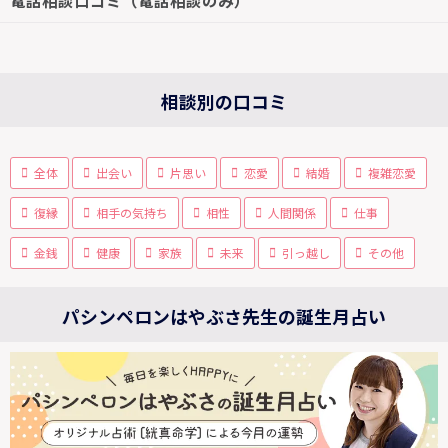
電話相談口コミ（電話相談のみ）
相談別の口コミ
全体
出会い
片思い
恋愛
結婚
複雑恋愛
復縁
相手の気持ち
相性
人間関係
仕事
金銭
健康
家族
未来
引っ越し
その他
パシンペロンはやぶさ先生の誕生月占い