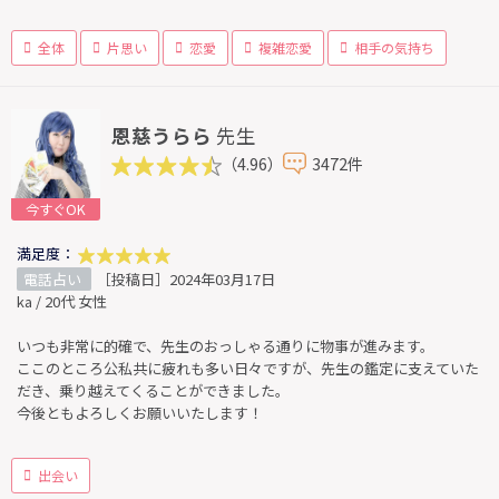
全体
片思い
恋愛
複雑恋愛
相手の気持ち
恩慈うらら
先生
（4.96）
3472件
今すぐOK
満足度：
電話占い
［投稿日］2024年03月17日
ka / 20代 女性
いつも非常に的確で、先生のおっしゃる通りに物事が進みます。
ここのところ公私共に疲れも多い日々ですが、先生の鑑定に支えていた
だき、乗り越えてくることができました。
今後ともよろしくお願いいたします！
出会い