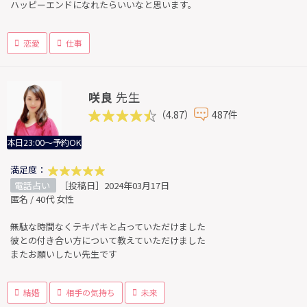
ハッピーエンドになれたらいいなと思います。
恋愛
仕事
咲良
先生
（4.87）
487件
本日23:00～予約OK
満足度：
電話占い
［投稿日］2024年03月17日
匿名 / 40代 女性
無駄な時間なくテキパキと占っていただけました
彼との付き合い方について教えていただけました
またお願いしたい先生です
結婚
相手の気持ち
未来