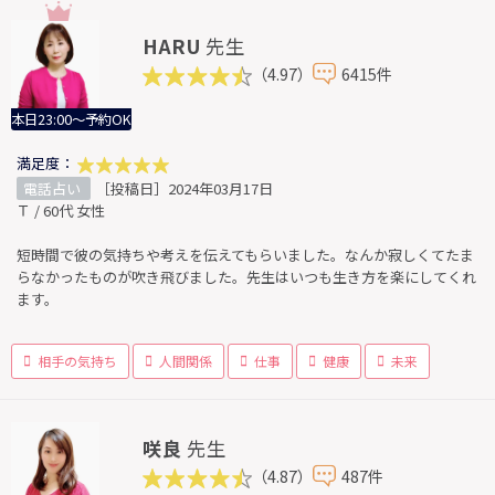
HARU
先生
（4.97）
6415件
本日23:00～予約OK
満足度：
電話占い
［投稿日］2024年03月17日
Ｔ / 60代 女性
短時間で彼の気持ちや考えを伝えてもらいました。なんか寂しくてたま
らなかったものが吹き飛びました。先生はいつも生き方を楽にしてくれ
ます。
相手の気持ち
人間関係
仕事
健康
未来
咲良
先生
（4.87）
487件