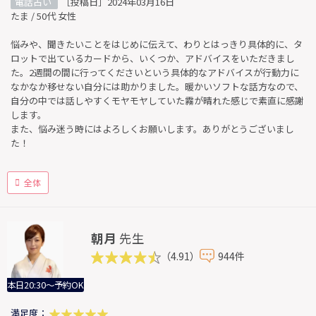
電話占い
［投稿日］2024年03月16日
たま / 50代 女性
悩みや、聞きたいことをはじめに伝えて、わりとはっきり具体的に、タ
ロットで出ているカードから、いくつか、アドバイスをいただきまし
た。2週間の間に行ってくださいという具体的なアドバイスが行動力に
なかなか移せない自分には助かりました。暖かいソフトな話方なので、
自分の中では話しやすくモヤモヤしていた霧が晴れた感じで素直に感謝
します。
また、悩み迷う時にはよろしくお願いします。ありがとうございまし
た！
全体
朝月
先生
（4.91）
944件
本日20:30～予約OK
満足度：