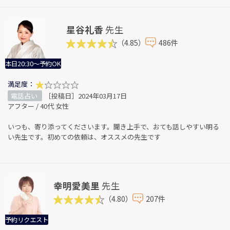
星谷礼香
先生
（4.85）
486件
本日20:30～予約OK
満足度：
電話占い
［投稿日］2024年03月17日
アフター / 40代 女性
いつも、寄り添ってくださいます。聞き上手で、おても話しやすい明る
い先生です。初めての依頼は、オススメの先生です
幸明愛美里
先生
（4.80）
207件
予約リクエスト