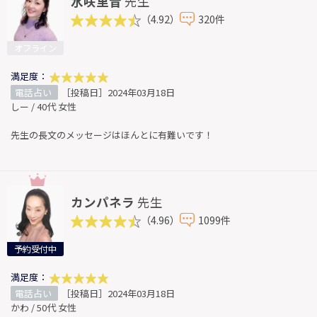
水咲里音
先生
（4.92）
320件
オフライン
満足度：
電話占い
［投稿日］2024年03月18日
しー / 40代 女性
先生の長文のメッセージはほんとに有難いです！
カンパネラ
先生
（4.96）
1099件
予約受付中
満足度：
電話占い
［投稿日］2024年03月18日
かわ / 50代 女性