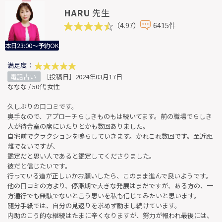
HARU
先生
（4.97）
6415件
本日23:00～予約OK
満足度：
電話占い
［投稿日］2024年03月17日
ななな / 50代 女性
久しぶりの口コミです。
奥手なので、アプローチらしきものもは続いてます。前の職場でらしき
人が待合室の席にいたりとかも数回ありました。
自宅前でクラクションを鳴らしていきます。かれこれ数回です。至近距
離でないですが、
鑑定だと思い人であると鑑定してくださりました。
彼だと信じたいです。
行っている道が正しいかお願いしたら、このまま進んで良いようです。
他の口コミの方より、停滞期で大きな発展はまだですが、ある方の、一
方通行でも無駄でないと言う思いを私も信じてみたいと思います。
随分手紙では、自分の見返りを求めず励まし続けています。
内助のこう的な継続はたまに辛くなりますが、努力が報われ最後には、