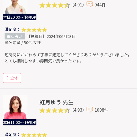
（4.91）
944件
本日20:00～予約OK
満足度：
電話占い
［投稿日］2024年06月23日
匿名希望 / 50代 女性
短時間にかかわらず丁寧に鑑定してくださりありがとうございました。
とても相談しやすい雰囲気で良かったです。
全体
虹月ゆう
先生
（4.93）
1008件
本日11:00～予約OK
満足度：