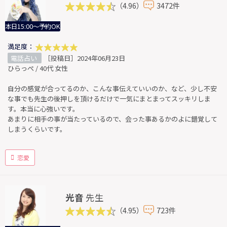
（4.96）
3472件
本日15:00～予約OK
満足度：
電話占い
［投稿日］2024年06月23日
ひらっぺ / 40代 女性
自分の感覚が合ってるのか、こんな事伝えていいのか、など、少し不安
な事でも先生の後押しを頂けるだけで一気にまとまってスッキリしま
す。本当に心強いです。
あまりに相手の事が当たっているので、会った事あるかのよに錯覚して
しまうくらいです。
恋愛
光音
先生
（4.95）
723件