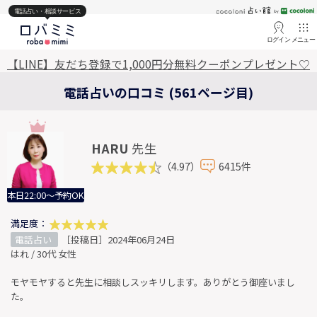
電話占い・相談サービス
ログイン
メニュー
【LINE】友だち登録で1,000円分無料クーポンプレゼント♡
電話占いの口コミ (561ページ目)
HARU
先生
（4.97）
6415件
本日22:00～予約OK
満足度：
電話占い
［投稿日］2024年06月24日
はれ / 30代 女性
モヤモヤすると先生に相談しスッキリします。ありがとう御座いまし
た。