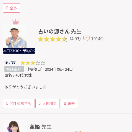
全体
占いの源さん
先生
（4.93）
1914件
本日23:30～予約OK
満足度：
電話占い
［投稿日］2024年06月24日
匿名 / 40代 女性
ありがとうございました
相手の気持ち
人間関係
未来
蓮姫
先生