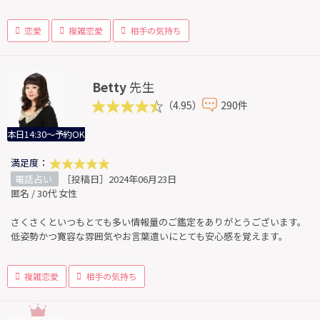
恋愛
複雑恋愛
相手の気持ち
Betty
先生
（4.95）
290件
本日14:30～予約OK
満足度：
電話占い
［投稿日］2024年06月23日
匿名 / 30代 女性
さくさくといつもとても多い情報量のご鑑定をありがとうございます。
低姿勢かつ寛容な雰囲気やお言葉遣いにとても安心感を覚えます。
複雑恋愛
相手の気持ち