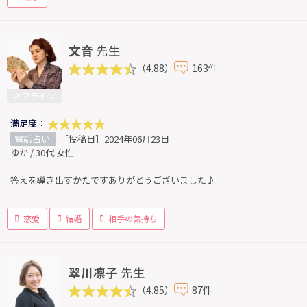
文音
先生
（4.88）
163件
オフライン
満足度：
電話占い
［投稿日］2024年06月23日
ゆか / 30代 女性
答えを導き出すかたですありがとうございました♪
恋愛
結婚
相手の気持ち
翠川凛子
先生
（4.85）
87件