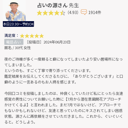
占いの源さん
先生
（4.93）
1914件
本日23:30～予約OK
満足度：
電話占い
［投稿日］2024年06月23日
匿名 / 30代 女性
夜のご待機が多く一度頼ると癖になってしまいたより安い居場所になっ
てしまいました。
というのも、すごく丁寧で寄り添ってくださいます。
鑑定結果をお伝えしてくださるたびに、「ありがとうございます」と口
癖のように一言あるのもお人柄を感じます。
今回口コミを投稿しましたのは、仲良くしていたけど私にとったら友達
感覚の男性についてお願いした時に【7月から潜在意識開花アプローチ
かけてくるよ】と言われました。まだ7月ではないけど、アプローチで
もないかもしれないけど、友達と思っていたのにキスされてしまい困惑
状態。源さんに再依頼をさせていただきました。これから、ぐいぐいく
ると。どうしよう。