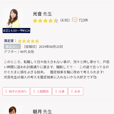
光音
先生
（4.95）
723件
本日14:00～予約OK
満足度：
電話占い
［投稿日］2024年06月23日
アフター / 40代 女性
このところ、転職して日々抱えきれない事が、次々と押し寄せて、戸惑
い時間に追われ計画通りに進まず、離脱してて… この道で合ってるの
かとたまに頭をよぎる始末。 鑑定結果を軸に改めて考えられます!
光音先生は個人の考えを鑑定結果に入れないから大好きです🥰
相手の気持ち
人間関係
仕事
未来
朝月
先生