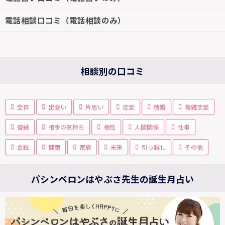
電話相談口コミ（電話相談のみ）
相談別の口コミ
全体
出会い
片思い
恋愛
結婚
複雑恋愛
復縁
相手の気持ち
相性
人間関係
仕事
金銭
健康
家族
未来
引っ越し
その他
パシンペロンはやぶさ先生の誕生月占い