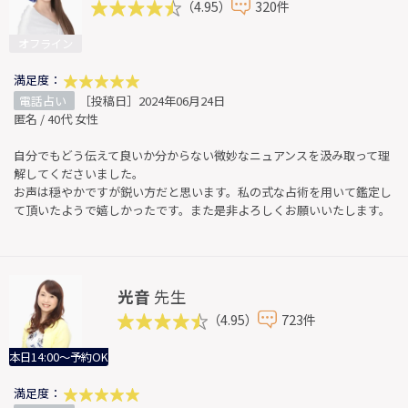
（4.95）
320件
オフライン
満足度：
電話占い
［投稿日］2024年06月24日
匿名 / 40代 女性
自分でもどう伝えて良いか分からない微妙なニュアンスを汲み取って理
解してくださいました。
お声は穏やかですが鋭い方だと思います。私の式な占術を用いて鑑定し
て頂いたようで嬉しかったです。また是非よろしくお願いいたします。
光音
先生
（4.95）
723件
本日14:00～予約OK
満足度：