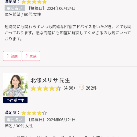
満足度：
電話占い
［投稿日］2024年06月24日
匿名希望 / 60代 女性
短時間にも関わらずいつも的確な回答アドバイスをいただき、とても助
かっております。急な問題にも即座に解決してくださるのも気にいって
おります。
健康
家族
北條メリサ
先生
（4.86）
262件
予約受付中
満足度：
電話占い
［投稿日］2024年06月24日
匿名 / 30代 女性