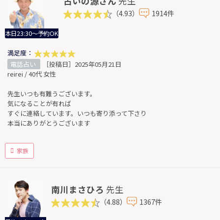
占いの源さん
先生
（4.93）
1914件
本日23:30～予約OK
満足度：
電話占い
［投稿日］2025年05月21日
reirei / 40代 女性
先生いつも有難うございます。
気になることが有れば
すぐに連絡しています。いつも寄り添って下さり
本当にありがとうございます
家族
南川まさひろ
先生
（4.88）
1367件