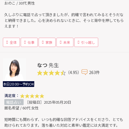
おのこ / 30代 男性
久しぶりに電話で占って頂きましたが、的確で言われてみるとそうだな
と納得できました。心を決められないときに、そっと背中を押してもら
えます！
全体
仕事
家族
未来
引っ越し
なつ
先生
（4.95）
263件
本日20:00～予約OK
満足度：
電話占い
［投稿日］2025年05月20日
匿名希望 / 60代 女性
短時間にも関わらず、いつも的確な回答アドバイスをくださり、とても
助けられております。落ち着いた対応と素早い鑑定には大満足です。