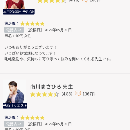
本日23:00～予約OK
満足度：
電話占い
［投稿日］2025年05月21日
匿名 / 40代 女性
いつもありがとうございます！
いっぱいお世話になってます！
叱咤激励や、気持ちに寄り添って悩みを聞いてくれる先生です。
南川まさひろ
先生
（4.88）
1367件
予約リクエスト
満足度：
電話占い
［投稿日］2025年05月21日
匿名 / 40代 女性