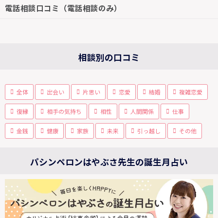
電話相談口コミ（電話相談のみ）
相談別の口コミ
全体
出会い
片思い
恋愛
結婚
複雑恋愛
復縁
相手の気持ち
相性
人間関係
仕事
金銭
健康
家族
未来
引っ越し
その他
パシンペロンはやぶさ先生の誕生月占い