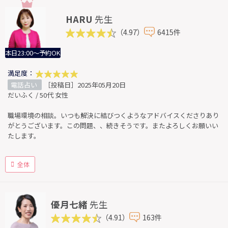
HARU
先生
（4.97）
6415件
本日23:00～予約OK
満足度：
電話占い
［投稿日］2025年05月20日
だいふく / 50代 女性
職場環境の相談。いつも解決に結びつくようなアドバイスくださりあり
がとうございます。この問題、、続きそうです。またよろしくお願いい
たします。
全体
優月七緒
先生
（4.91）
163件