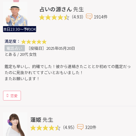
占いの源さん
先生
（4.93）
1914件
本日23:30～予約OK
満足度：
電話占い
［投稿日］2025年05月20日
とある / 20代 女性
鑑定も早いし、的確でした！彼から連絡きたこととか初めての鑑定だっ
たのに見抜かれててすごいとおもいました！
またお願いします！
恋愛
蓮姫
先生
（4.95）
320件