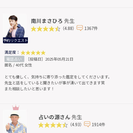
南川まさひろ
先生
（4.88）
1367件
予約リクエスト
満足度：
電話占い
［投稿日］2025年05月21日
匿名 / 40代 女性
とても優しく、気持ちに寄り添った鑑定をしてくださいます。
先生と話をしていると聞きたいが事が湧いて出てきます笑
また相談したいと思います！
占いの源さん
先生
（4.93）
1914件