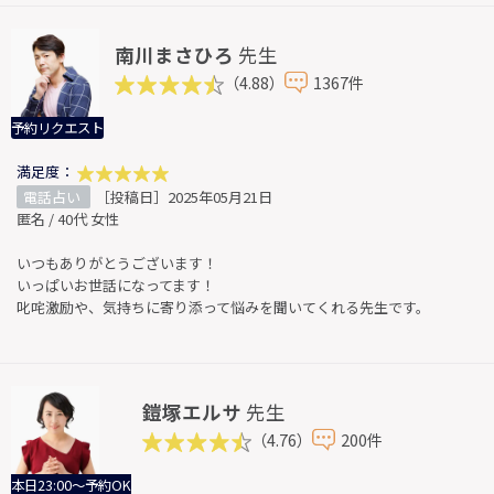
南川まさひろ
先生
（4.88）
1367件
予約リクエスト
満足度：
電話占い
［投稿日］2025年05月21日
匿名 / 40代 女性
いつもありがとうございます！
いっぱいお世話になってます！
叱咤激励や、気持ちに寄り添って悩みを聞いてくれる先生です。
鎧塚エルサ
先生
（4.76）
200件
本日23:00～予約OK