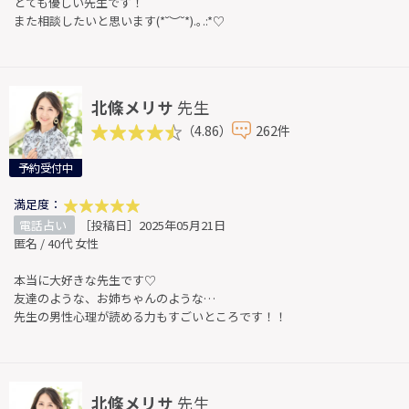
とても優しい先生です！
また相談したいと思います(*˘︶˘*).｡.:*♡
北條メリサ
先生
（4.86）
262件
予約受付中
満足度：
電話占い
［投稿日］2025年05月21日
匿名 / 40代 女性
本当に大好きな先生です♡
友達のような、お姉ちゃんのような…
先生の男性心理が読める力もすごいところです！！
北條メリサ
先生