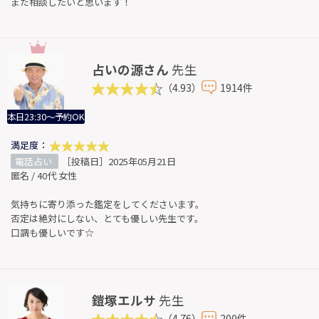
また相談したいと思います！
占いの源さん
先生
（4.93）
1914件
本日23:30～予約OK
満足度：
電話占い
［投稿日］2025年05月21日
匿名 / 40代 女性
気持ちに寄り添った鑑定をしてくださいます。
否定は絶対にしない、とても優しい先生です。
口調も優しいです☆
鎧塚エルサ
先生
（4.76）
200件