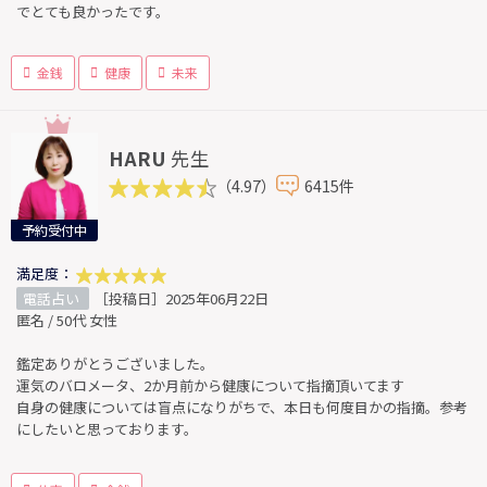
でとても良かったです。
金銭
健康
未来
HARU
先生
（4.97）
6415件
予約受付中
満足度：
電話占い
［投稿日］2025年06月22日
匿名 / 50代 女性
鑑定ありがとうございました。
運気のバロメータ、2か月前から健康について指摘頂いてます
自身の健康については盲点になりがちで、本日も何度目かの指摘。参考
にしたいと思っております。