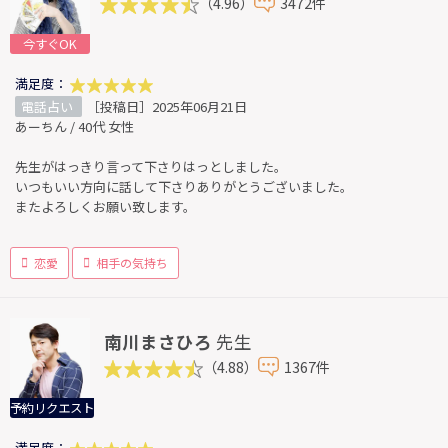
（4.96）
3472件
今すぐOK
満足度：
電話占い
［投稿日］2025年06月21日
あーちん / 40代 女性
先生がはっきり言って下さりはっとしました。
いつもいい方向に話して下さりありがとうございました。
またよろしくお願い致します。
恋愛
相手の気持ち
南川まさひろ
先生
（4.88）
1367件
予約リクエスト
満足度：