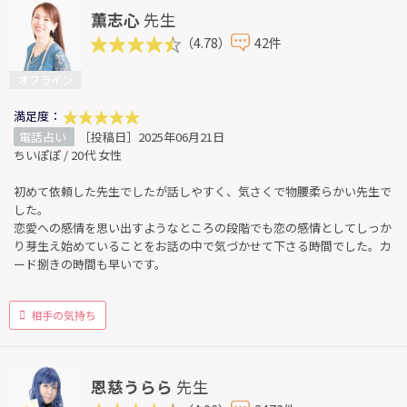
薫志心
先生
（4.78）
42件
オフライン
満足度：
電話占い
［投稿日］2025年06月21日
ちいぽぽ / 20代 女性
初めて依頼した先生でしたが話しやすく、気さくで物腰柔らかい先生で
した。
恋愛への感情を思い出すようなところの段階でも恋の感情としてしっか
り芽生え始めていることをお話の中で気づかせて下さる時間でした。カ
ード捌きの時間も早いです。
相手の気持ち
恩慈うらら
先生