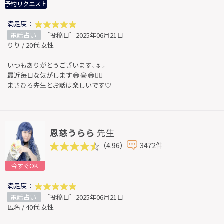
予約リクエスト
満足度：
電話占い
［投稿日］2025年06月21日
りり / 20代 女性
いつもありがとうございます⸜🌷︎⸝‍
最近毎日な気がします😂😂😂👌🏻
まさひろ先生とお話は楽しいです♡
恩慈うらら
先生
（4.96）
3472件
今すぐOK
満足度：
電話占い
［投稿日］2025年06月21日
匿名 / 40代 女性