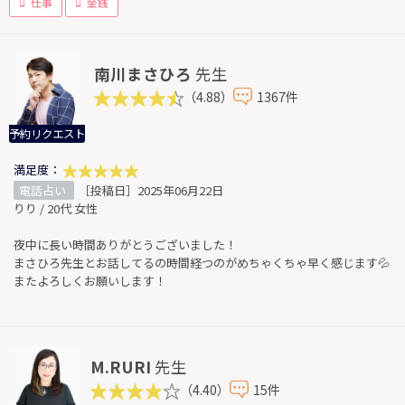
仕事
金銭
南川まさひろ
先生
（4.88）
1367件
予約リクエスト
満足度：
電話占い
［投稿日］2025年06月22日
りり / 20代 女性
夜中に長い時間ありがとうございました！
まさひろ先生とお話してるの時間経つのがめちゃくちゃ早く感じます💦
またよろしくお願いします！
M.RURI
先生
（4.40）
15件