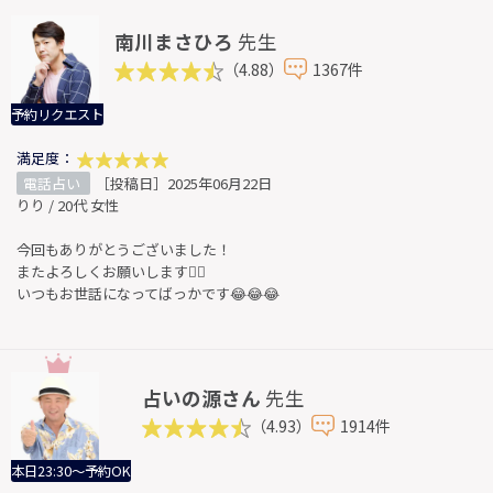
南川まさひろ
先生
（4.88）
1367件
予約リクエスト
満足度：
電話占い
［投稿日］2025年06月22日
りり / 20代 女性
今回もありがとうございました！
またよろしくお願いします🙇‍♀️
いつもお世話になってばっかです😂😂😂
占いの源さん
先生
（4.93）
1914件
本日23:30～予約OK