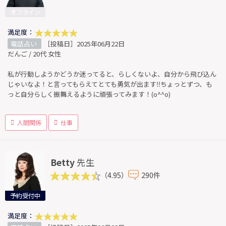
オフライン
満足度：
電話占い
［投稿日］2025年06月22日
だんご / 20代 女性
私が行動しようかどうか迷ってると、らしくないよ、自分から飛び込ん
じゃいなよ！と言ってもらえてとても勇気が出ます‼︎ちょっとずつ、も
っと自分らしく振舞えるように頑張ってみます！(o^^o)
人間関係
仕事
Betty
先生
（4.95）
290件
予約受付中
満足度：