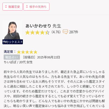
複雑恋愛
相手の気持ち
あいかわせり
先生
（4.76）
287件
予約リクエスト
満足度：
電話占い
［投稿日］2025年06月22日
ちいぽぽ / 20代 女性
前々から人気の先生ではありましたが、最近また急上昇にいらっしゃる
先生なので人気なのはもちろん、力もある先生です。あいかわ先生の良
さは持ち合わせているお人柄もそうですが、その人にあった鑑定スタイ
ルと過去に相談したことをメモされており、しっかりと把握してくださ
っています。そのため鑑定だけでなく、これまでの恋愛からのアドバイ
スや、前回の続きから鑑定をするとしても必ず覚えて下さっているので
こちらも助かりますし、どんな人でもあいかわ先生にかかれば問題も解
決し、明るい笑い声で鑑定後はいつも悩みまで吹き飛ばしてくれている