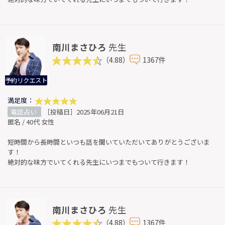
南川まさひろ
先生
（4.88）
1367件
予約リクエスト
満足度：
電話占い
［投稿日］2025年06月21日
匿名 / 40代 女性
短時間から長時間といつも話を聞いていただいてありがとうございま
す！
絶対的な味方でいてくれる先生にいつまでもついて行きます！
南川まさひろ
先生
（4.88）
1367件