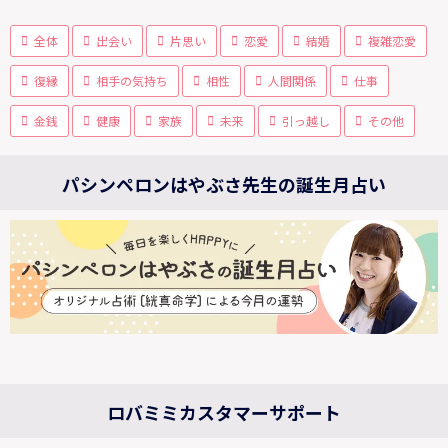
全体
出会い
片思い
恋愛
結婚
複雑恋愛
復縁
相手の気持ち
相性
人間関係
仕事
金銭
健康
家族
未来
引っ越し
その他
パシンペロンはやぶさ先生の誕生月占い
ロバミミカスタマーサポート