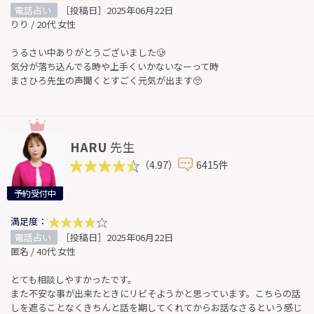
電話占い
［投稿日］2025年06月22日
りり / 20代 女性
うるさい中ありがとうございました🥲
気分が落ち込んでる時や上手くいかないなーって時
まさひろ先生の声聞くとすごく元気が出ます🥺
HARU
先生
（4.97）
6415件
予約受付中
満足度：
電話占い
［投稿日］2025年06月22日
匿名 / 40代 女性
とても相談しやすかったです。
また不安な事が出来たときにリピそようかと思っています。こちらの話
しを遮ることなくきちんと話を期してくれてからお話なさるという感じ