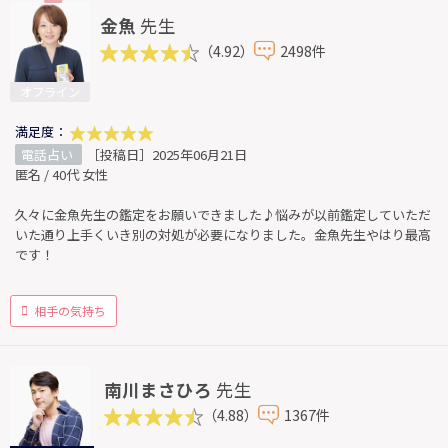
金魚
先生
（4.92）
2498件
オフライン
満足度：
電話占い
［投稿日］2025年06月21日
匿名 / 40代 女性
久々に金魚先生の鑑定をお願いできました♪悩みが以前鑑定していただ
いた通り上手くいき別の対処が必要になりました。金魚先生やはり最高
です！
相手の気持ち
南川まさひろ
先生
（4.88）
1367件