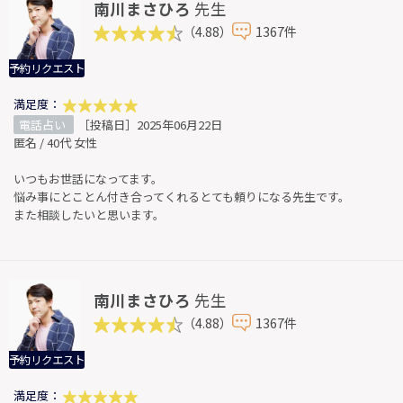
南川まさひろ
先生
（4.88）
1367件
予約リクエスト
満足度：
電話占い
［投稿日］2025年06月22日
匿名 / 40代 女性
いつもお世話になってます。
悩み事にとことん付き合ってくれるとても頼りになる先生です。
また相談したいと思います。
南川まさひろ
先生
（4.88）
1367件
予約リクエスト
満足度：