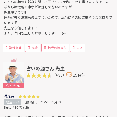
こちらの相談も親身に聞いて下さり、相手の性格も当りまくりでした!!
私からは性格の事などは話してないのですが…
先生凄いです!!
連絡が来る時期も教えて頂いたので、本当にその頃に来そうな気持ちで
います笑
先生なら信じれます！
また、次回も宜しくお願いしますm(._.)m
複雑恋愛
復縁
相手の気持ち
未来
占いの源さん
先生
（4.93）
1914件
今すぐOK
満足度：
電話占い
［投稿日］2025年11月13日
Buko / 30代 女性