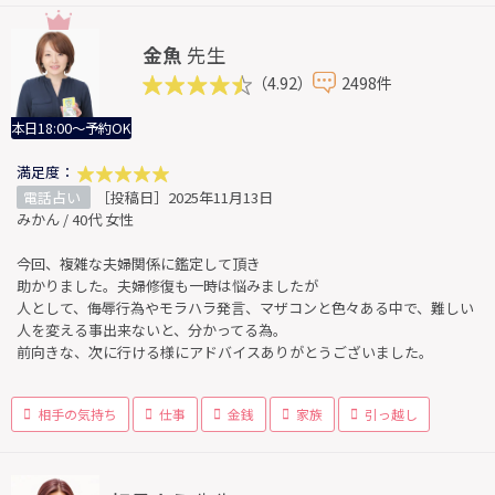
金魚
先生
（4.92）
2498件
本日18:00～予約OK
満足度：
電話占い
［投稿日］2025年11月13日
みかん / 40代 女性
今回、複雑な夫婦関係に鑑定して頂き
助かりました。夫婦修復も一時は悩みましたが
人として、侮辱行為やモラハラ発言、マザコンと色々ある中で、難しい
人を変える事出来ないと、分かってる為。
前向きな、次に行ける様にアドバイスありがとうございました。
相手の気持ち
仕事
金銭
家族
引っ越し