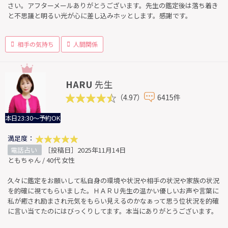
さい。アフターメールありがとうございます。先生の鑑定後は落ち着き
と不思議と明るい光が心に差し込みホッとします。感謝です。
相手の気持ち
人間関係
HARU
先生
（4.97）
6415件
本日23:30～予約OK
満足度：
電話占い
［投稿日］2025年11月14日
ともちゃん / 40代 女性
久々に鑑定をお願いして私自身の環境や状況や相手の状況や家族の状況
を的確に視てもらいました。ＨＡＲＵ先生の温かい優しいお声や言葉に
私が癒され励まされ元気をもらい見えるのかなぁって思う位状況を的確
に言い当てたのにはびっくりしてます。本当にありがとうございます。