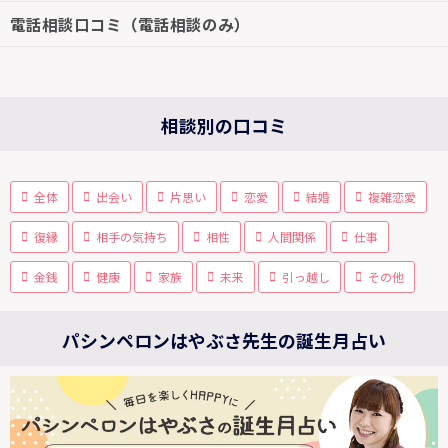
電話相談口コミ（電話相談のみ）
相談別の口コミ
全体
出会い
片思い
恋愛
結婚
複雑恋愛
復縁
相手の気持ち
相性
人間関係
仕事
金銭
健康
家族
未来
引っ越し
その他
パシンペロンはやぶさ先生の誕生月占い