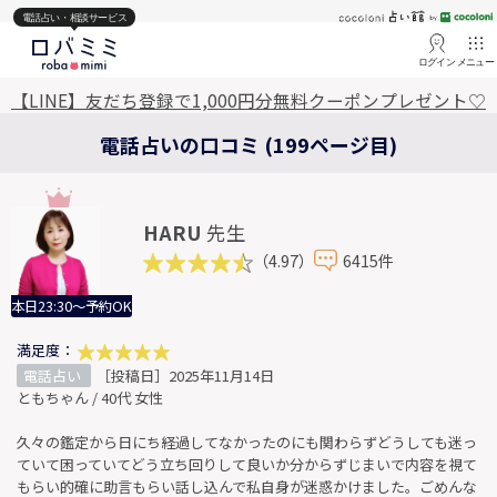
電話占い・相談サービス
ログイン
メニュー
【LINE】友だち登録で1,000円分無料クーポンプレゼント♡
電話占いの口コミ (199ページ目)
HARU
先生
（4.97）
6415件
本日23:30～予約OK
満足度：
電話占い
［投稿日］2025年11月14日
ともちゃん / 40代 女性
久々の鑑定から日にち経過してなかったのにも関わらずどうしても迷っ
ていて困っていてどう立ち回りして良いか分からずじまいで内容を視て
もらい的確に助言もらい話し込んで私自身が迷惑かけました。ごめんな