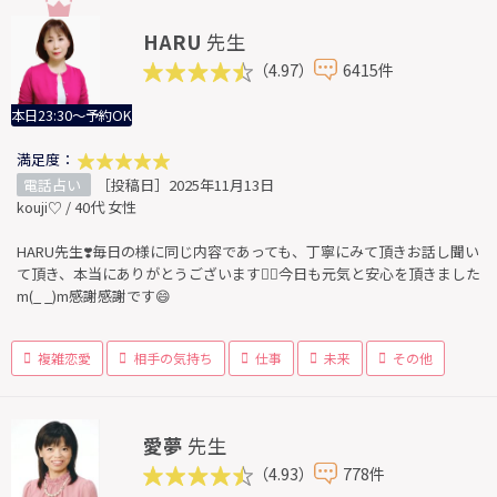
HARU
先生
（4.97）
6415件
本日23:30～予約OK
満足度：
電話占い
［投稿日］2025年11月13日
kouji♡ / 40代 女性
HARU先生❣️毎日の様に同じ内容であっても、丁寧にみて頂きお話し聞い
て頂き、本当にありがとうございます🙇‍♀️今日も元気と安心を頂きました
m(_ _)m感謝感謝です😄
複雑恋愛
相手の気持ち
仕事
未来
その他
愛夢
先生
（4.93）
778件