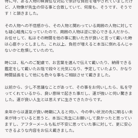
特に今、ある人物の無責任な対応で余計な負担を増やされていましたけ
ど、人物像が先生の仰る事と合致していて、何度も、そうです、そうで
す！と頷きました。
その人物への不信感から、その人物と関わっている周囲の人物に対して
も疑心暗鬼になっていたので、周囲の人物は逆に安心できる人だから、
お任せして、私はその時間を他の事に割いた方が良いと言って戴いた時
は心底ホッとしました。これ以上、負担が増えると本当に倒れるんじゃ
ないかと危惧していたので。
時には、私へのご配慮で、お言葉を選んで伝えて戴いたり、納得できる
鑑定をして戴いたお陰で段々と元気になり、予定していたより、かなり
時間延長をして他にも色々な事もご相談させて戴きました。
以前から、少し不思議なことがあって、その事をお伺いしたら、私を守
ってくれているから、良い意味で起きた事だし、運が強いと伺い驚きま
した。運が良い人生とは思えずに生きてきたからです。
来年からは運氣が良い時期に入ると伺い、今の辛い状況の先に明るい未
来が待っていると思うと、本当に先生にお願いして良かったと思ってい
ますし、アフターメールも私が不安に思っていた事に対して、更に安心
できるような内容をお伝え戴きました。