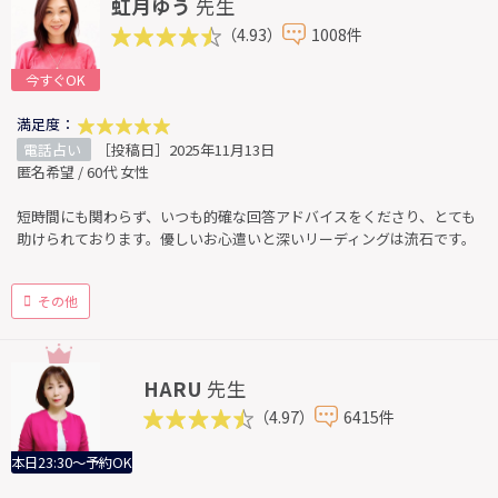
虹月ゆう
先生
（4.93）
1008件
今すぐOK
満足度：
電話占い
［投稿日］2025年11月13日
匿名希望 / 60代 女性
短時間にも関わらず、いつも的確な回答アドバイスをくださり、とても
助けられております。優しいお心遣いと深いリーディングは流石です。
その他
HARU
先生
（4.97）
6415件
本日23:30～予約OK