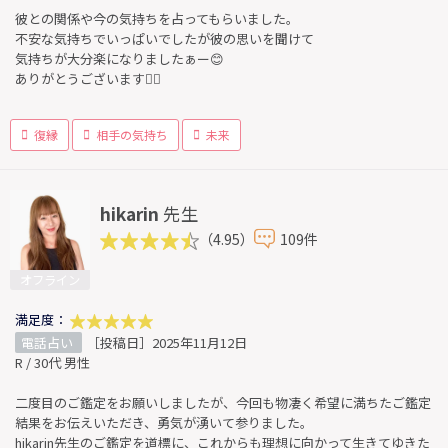
彼との関係や今の気持ちを占ってもらいました。
不安な気持ちでいっぱいでしたが彼の思いを聞けて
気持ちが大分楽になりましたぁー😊
ありがとうございます🙇‍♀️
復縁
相手の気持ち
未来
hikarin
先生
（4.95）
109件
オフライン
満足度：
電話占い
［投稿日］2025年11月12日
R / 30代 男性
二度目のご鑑定をお願いしましたが、今回も物凄く希望に満ちたご鑑定
結果をお伝えいただき、勇気が湧いて参りました。
hikarin先生のご鑑定を道標に、これからも理想に向かって生きてゆきた