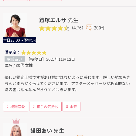
鎧塚エルサ
先生
（4.76）
200件
本日23:00～予約OK
満足度：
電話占い
［投稿日］2025年11月12日
匿名 / 30代 女性
優しい鑑定士様ですがあげ鑑定はないように感じます。厳しい結果もき
ちんと柔らかく伝えてくださいます。アフターメッセージがある時ない
時の差はなんなんだろう？とは思います。
複雑恋愛
相手の気持ち
未来
猫田あい
先生