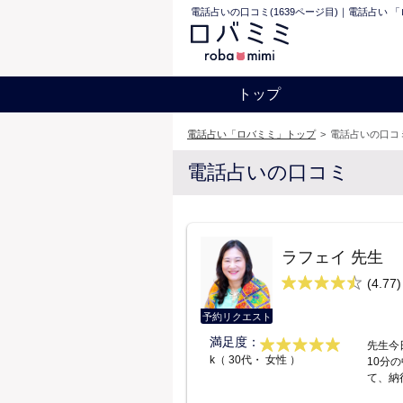
電話占いの口コミ(1639ページ目)｜電話占い 
トップ
電話占い「ロバミミ」トップ
>
電話占いの口コミ
電話占いの口コミ
ラフェイ 先生
(4.77)
予約リクエスト
満足度：
先生今
k（ 30代・ 女性 ）
10分
て、納