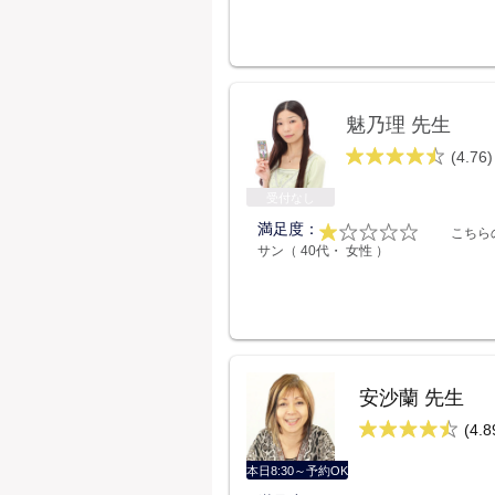
魅乃理 先生
(4.76)
受付なし
満足度：
こちら
サン（ 40代・ 女性 ）
安沙蘭 先生
(4.8
本日8:30～予約OK