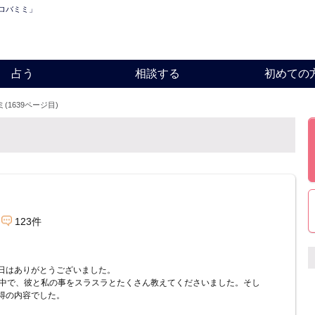
「ロバミミ」
占う
相談する
初めての
(1639ページ目)
123件
日はありがとうございました。
の中で、彼と私の事をスラスラとたくさん教えてくださいました。そし
得の内容でした。