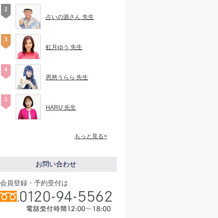
占いの源さん 先生
虹月ゆう 先生
恩慈うらら 先生
HARU 先生
もっと見る>
お問い合わせ
会員登録・予約受付は