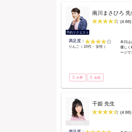
南川まさひろ 先
(4.88)
予約リクエスト
満足度：
本日は
りんご（ 20代・ 女性 ）
優しく
ージで
仕事
金銭
千姫 先生
(4.88)
受付なし
満足度：