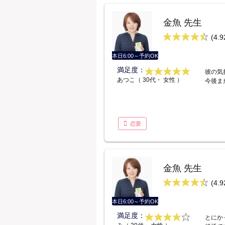
金魚 先生
(4.9
本日6:00～予約OK
満足度：
彼の気
あつこ（ 30代・ 女性 ）
今後ま
恋愛
金魚 先生
(4.9
本日6:00～予約OK
満足度：
とにか