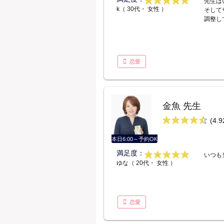
先生は
k（ 30代・ 女性 ）
そして
調整し
恋愛
金魚 先生
(4.9
本日6:00～予約OK
満足度：
いつも
ゆな（ 20代・ 女性 ）
恋愛