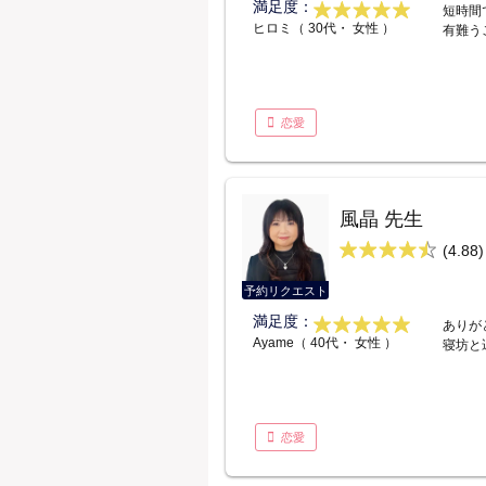
満足度：
短時間
ヒロミ（ 30代・ 女性 ）
有難う
恋愛
風晶 先生
(4.88)
予約リクエスト
満足度：
ありが
Ayame（ 40代・ 女性 ）
寝坊と
恋愛