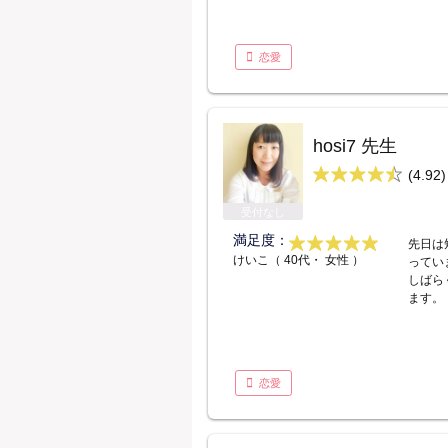
恋愛
hosi7 先生
(4.92)
受付なし
満足度：
先日は
けいこ（ 40代・ 女性 ）
ってい
しばら
ます。
恋愛