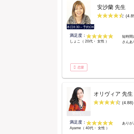
安沙蘭 先生
(4.8
本日8:30～予約OK
満足度：
短時間
しょこ（ 20代・ 女性 ）
さんあ
恋愛
オリヴィア 先生
(4.88)
受付なし
満足度：
ありが
Ayame（ 40代・ 女性 ）