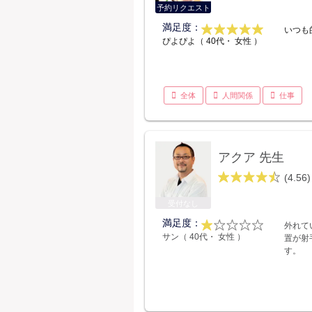
予約リクエスト
満足度：
いつも
ぴよぴよ（ 40代・ 女性 ）
全体
人間関係
仕事
アクア 先生
(4.56)
受付なし
満足度：
外れて
サン（ 40代・ 女性 ）
置が射
す。