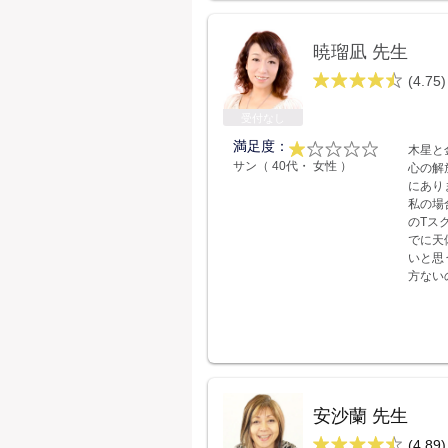
暁瑠凪 先生
(4.75)
受付なし
満足度：
木星と
サン（ 40代・ 女性 ）
心の解
にあり
私の場
のTス
でに天
いと思
方ない
安沙蘭 先生
(4.89)