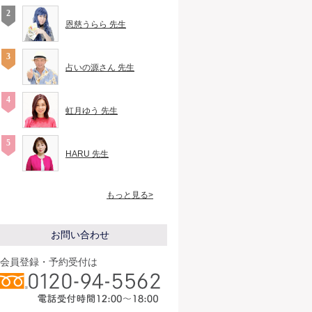
恩慈うらら 先生
占いの源さん 先生
虹月ゆう 先生
HARU 先生
もっと見る>
お問い合わせ
会員登録・予約受付は