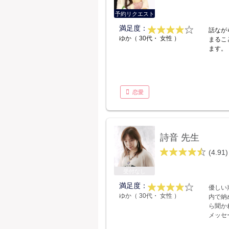
予約リクエスト
満足度：
話なが
ゆか（ 30代・ 女性 ）
まるこ
ます。
恋愛
詩音 先生
(4.91)
受付なし
満足度：
優しい
ゆか（ 30代・ 女性 ）
内で納
ら聞か
メッセ