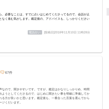
ら、必要なことは、すでに占いはじめてくださってるので、会話が止
となく進む気がします。鑑定後の、アドバイスも、しっかりください
電話占い
[投稿日]2018年11月10日 11時28分
67件
声なので、聞きやすいです。ですが、鑑定はかなりしっかりめ、時間
めようとしてくださるので、はじめに聞きたい事を明確に準備してか
れる方が良いかと思います。鑑定後も、一番合った言葉を選んでから
ージくだいます。