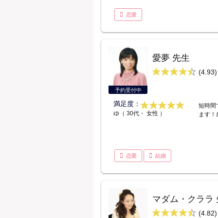
恋愛
愛夢 先生
(4.93)
予約受付中
満足度：
短時間
ゆ（ 30代・ 女性 ）
ます！
恋愛
結婚
マダム・クララ 
(4.82)