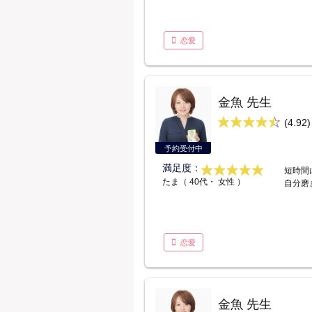
恋愛
金魚 先生
(4.92)
予約受付中
満足度：
短時間
たま（ 40代・ 女性 ）
自分磨
恋愛
金魚 先生