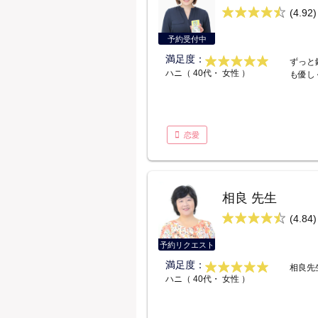
(4.92)
予約受付中
満足度：
ずっと
ハニ（ 40代・ 女性 ）
も優し
恋愛
相良 先生
(4.84)
予約リクエスト
満足度：
相良先
ハニ（ 40代・ 女性 ）