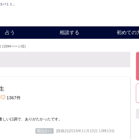
「ロバミミ」
占う
相談する
初めての
(1594ページ目)
生
1367件
優しい口調で、ありがたかったです。
電話占い
[投稿日]2018年11月10日 13時13分