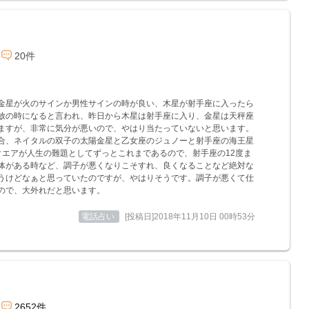
20件
金星が火のサインか男性サインの時が良い、木星が射手座に入ったら
放の時になると言われ、昨日から木星は射手座に入り、金星は天秤座
ますが、非常に気分が悪いので、やはり当たっていないと思います。
合、ネイタルの双子の太陽金星と乙女座のジュノーと射手座の海王星
クエアが人生の難題としてずっとこれまであるので、射手座の12度ま
体がある時など、調子が悪くなりこそすれ、良くなることなど絶対な
うけどなぁと思っていたのですが、やはりそうです。調子が悪くて仕
ので、大外れだと思います。
電話占い
[投稿日]2018年11月10日 00時53分
2652件