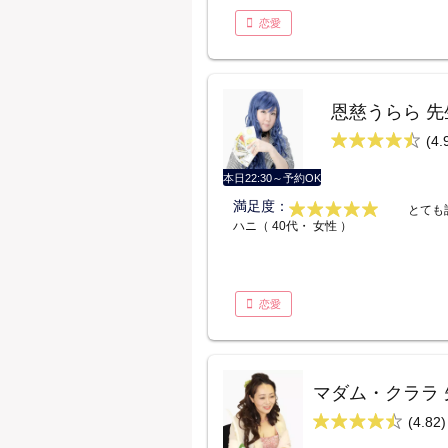
恋愛
恩慈うらら 先
(4.
本日22:30～予約OK
満足度：
とても
ハニ（ 40代・ 女性 ）
恋愛
マダム・クララ 
(4.82)