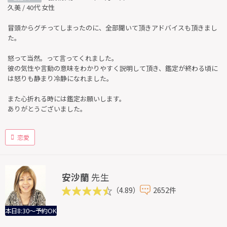
久美 / 40代 女性
冒頭からグチってしまったのに、全部聞いて頂きアドバイスも頂きまし
た。
怒って当然。って言ってくれました。
彼の気性や言動の意味をわかりやすく説明して頂き、鑑定が終わる頃に
は怒りも静まり冷静になれました。
また心折れる時には鑑定お願いします。
ありがとうございました。
恋愛
安沙蘭
先生
（4.89）
2652件
本日8:30～予約OK