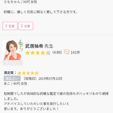
ともちゃん / 30代 女性
的確に、優しく元気に明るく癒して下さる方です。
恋愛
仕事
武居柚希
先生
（4.89）
141件
オフライン
満足度：
電話占い
［投稿日］2019年07月22日
あこ / 40代 女性
短時間でしたが具体的な的確な鑑定で彼の気持ちがハッキリわかり納得
しました。
アドバイスしていただいた事を実行したいと
思います。ありがとうございました！