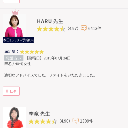
HARU
先生
（4.97）
6413件
本日15:30～予約OK
満足度：
電話占い
［投稿日］2019年07月24日
匿名 / 40代 女性
適切なアドバイスでした。ファイトをいただきました。
仕事
李竜
先生
（4.90）
1309件