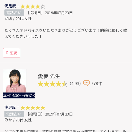
満足度：
電話占い
［投稿日］2019年07月23日
かほ / 20代 女性
たくさんアドバイスをいただきありがとうございます！的確に優しく教
えてくださいました！
恋愛
愛夢
先生
（4.93）
778件
本日14:30～予約OK
満足度：
電話占い
［投稿日］2019年07月23日
みか / 20代 女性
とても丁寧な口調で、質問の意図に寄り添った鑑定をしてくれます。そ