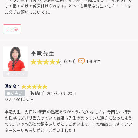
して話すだけで勇気付けられます。とっても素敵な先生でした！！！ま
た必ずお願いしたいです。
恋愛
李竜
先生
（4.90）
1309件
オフライン
満足度：
電話占い
［投稿日］2019年07月23日
りん / 40代 女性
李竜先生、先日は2度目の鑑定ありがとうございました。今回も、相手
の性格もズバリ当たっていて結果も先生の言っていた通りになったよう
です。いつも的確な鑑定ありがとうございます。また相談します！アフ
ターメールもありがとうございました！