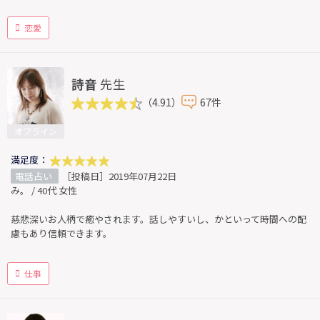
恋愛
詩音
先生
（4.91）
67件
オフライン
満足度：
電話占い
［投稿日］2019年07月22日
み。 / 40代 女性
慈悲深いお人柄で癒やされます。話しやすいし、かといって時間への配
慮もあり信頼できます。
仕事