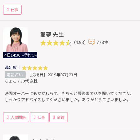
仕事
愛夢
先生
（4.93）
778件
本日14:30～予約OK
満足度：
電話占い
［投稿日］2019年07月23日
ちょこ / 30代 女性
時間オーバーにもかかわらず、きちんと最後まで話を聞いてくださり、
しっかりアドバイスしてくださいました。ありがとうございました。
人間関係
仕事
金銭