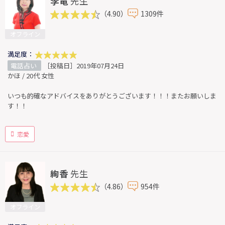
李竜
先生
（4.90）
1309件
オフライン
満足度：
電話占い
［投稿日］2019年07月24日
かほ / 20代 女性
いつも的確なアドバイスをありがとうございます！！！またお願いしま
す！！
恋愛
絢香
先生
（4.86）
954件
オフライン