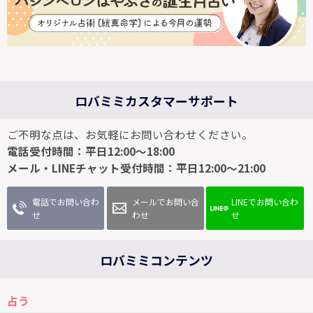
ロバミミカスタマーサポート
ご不明な点は、お気軽にお問い合わせください。
電話受付時間：平日12:00～18:00
メール・LINEチャット受付時間：平日12:00～21:00
電話でお問い合わ
メールでお問い合
LINEでお問い合わ
せ
わせ
せ
ロバミミコンテンツ
占う