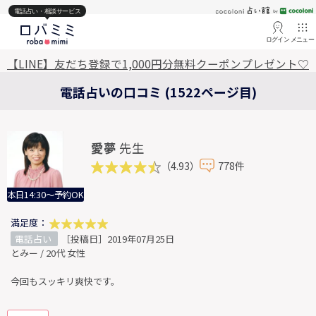
電話占い・相談サービス
ログイン
メニュー
【LINE】友だち登録で1,000円分無料クーポンプレゼント♡
電話占いの口コミ (1522ページ目)
愛夢
先生
（4.93）
778件
本日14:30～予約OK
満足度：
電話占い
［投稿日］2019年07月25日
とみー / 20代 女性
今回もスッキリ爽快です。