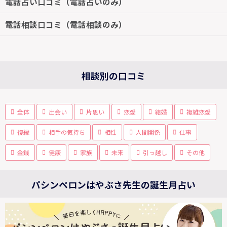
電話占い口コミ（電話占いのみ）
電話相談口コミ（電話相談のみ）
相談別の口コミ
全体
出会い
片思い
恋愛
結婚
複雑恋愛
復縁
相手の気持ち
相性
人間関係
仕事
金銭
健康
家族
未来
引っ越し
その他
パシンペロンはやぶさ先生の誕生月占い