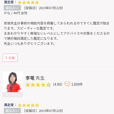
満足度：
電話占い
［投稿日］2019年07月22日
かな / 40代 女性
恩慈先生は事前の相談内容を把握しておられれるのですぐに鑑定が始ま
ります。スピーディーな鑑定です。
まあわかりやすく無理ないレベルにしてアドバイスや対策をくださるの
で絶対毎回満足した鑑定になります。
先生いつもありがとうございます。
恋愛
李竜
先生
（4.90）
1309件
オフライン
満足度：
電話占い
［投稿日］2019年07月22日