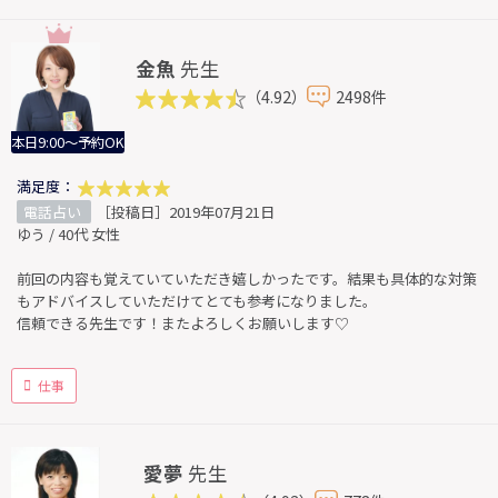
金魚
先生
（4.92）
2498件
本日9:00～予約OK
満足度：
電話占い
［投稿日］2019年07月21日
ゆう / 40代 女性
前回の内容も覚えていていただき嬉しかったです。結果も具体的な対策
もアドバイスしていただけてとても参考になりました。
信頼できる先生です！またよろしくお願いします♡
仕事
愛夢
先生