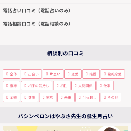
電話占い口コミ（電話占いのみ）
電話相談口コミ（電話相談のみ）
相談別の口コミ
全体
出会い
片思い
恋愛
結婚
複雑恋愛
復縁
相手の気持ち
相性
人間関係
仕事
金銭
健康
家族
未来
引っ越し
その他
パシンペロンはやぶさ先生の誕生月占い