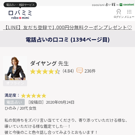
電話占い・相談サービス
ログイン
メニュー
【LINE】友だち登録で1,000円分無料クーポンプレゼント♡
電話占いの口コミ (1394ページ目)
ダイヤング
先生
（4.84）
236件
オフライン
満足度：
電話占い
［投稿日］2020年09月24日
ひのみ / 20代 女性
私の気持ちをズバリ言い当ててくださり、寄り添っていただける様な、
導いていただける様な鑑定でした…！
彼と今後のこと色々話し合ってみようとおもいます！