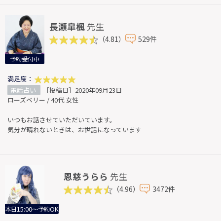
長瀬皐楓
先生
（4.81）
529件
予約受付中
満足度：
電話占い
［投稿日］2020年09月23日
ローズベリー / 40代 女性
いつもお話させていただいています。
気分が晴れないときは、お世話になっています
恩慈うらら
先生
（4.96）
3472件
本日15:00～予約OK