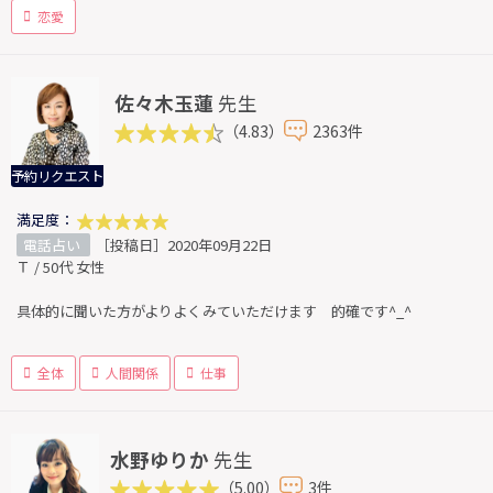
恋愛
佐々木玉蓮
先生
（4.83）
2363件
予約リクエスト
満足度：
電話占い
［投稿日］2020年09月22日
Ｔ / 50代 女性
具体的に聞いた方がよりよくみていただけます 的確です^_^
全体
人間関係
仕事
水野ゆりか
先生
（5.00）
3件