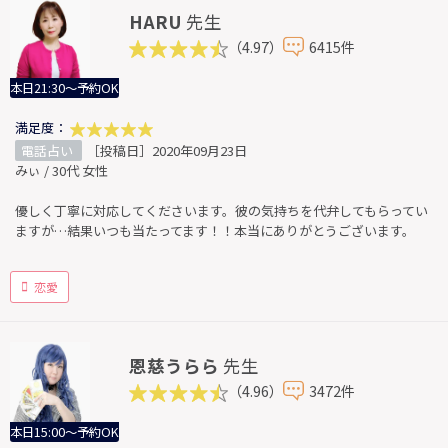
HARU
先生
（4.97）
6415件
本日21:30～予約OK
満足度：
電話占い
［投稿日］2020年09月23日
みぃ / 30代 女性
優しく丁寧に対応してくださいます。彼の気持ちを代弁してもらってい
ますが…結果いつも当たってます！！本当にありがとうございます。
恋愛
恩慈うらら
先生
（4.96）
3472件
本日15:00～予約OK