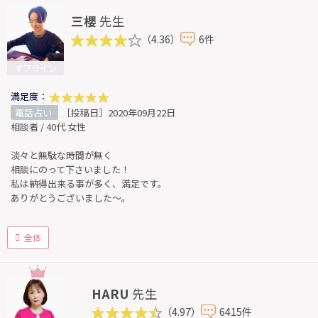
三櫻
先生
（4.36）
6件
オフライン
満足度：
電話占い
［投稿日］2020年09月22日
相談者 / 40代 女性
淡々と無駄な時間が無く
相談にのって下さいました！
私は納得出来る事が多く、満足です。
ありがとうございました〜。
全体
HARU
先生
（4.97）
6415件