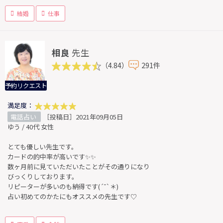
結婚
仕事
相良
先生
（4.84）
291件
予約リクエスト
満足度：
電話占い
［投稿日］2021年09月05日
ゆう / 40代 女性
とても優しい先生です。
カードの的中率が高いです✨✨
数ヶ月前に見ていただいたことがその通りになり
びっくりしております。
リピーターが多いのも納得です(´˘`＊)
占い初めてのかたにもオススメの先生です♡