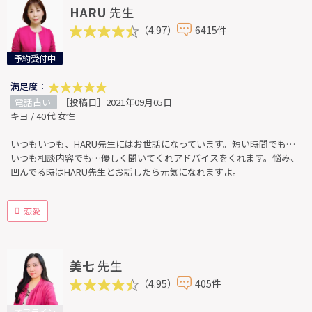
HARU
先生
（4.97）
6415件
予約受付中
満足度：
電話占い
［投稿日］2021年09月05日
キヨ / 40代 女性
いつもいつも、HARU先生にはお世話になっています。短い時間でも…
いつも相談内容でも…優しく聞いてくれアドバイスをくれます。悩み、
凹んでる時はHARU先生とお話したら元気になれますよ。
恋愛
美七
先生
（4.95）
405件