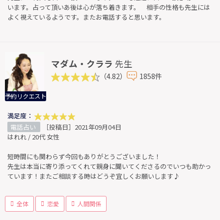
います。占って頂いあ後は心が落ち着きます。 相手の性格も先生には
よく視えているようです。またお電話すると思います。
マダム・クララ
先生
（4.82）
1858件
予約リクエスト
満足度：
電話占い
［投稿日］2021年09月04日
はれれ / 20代 女性
短時間にも関わらず今回もありがとうございました！
先生は本当に寄り添ってくれて親身に聞いてくださるのでいつも助かっ
ています！またご相談する時はどうぞ宜しくお願いします♪
全体
恋愛
人間関係