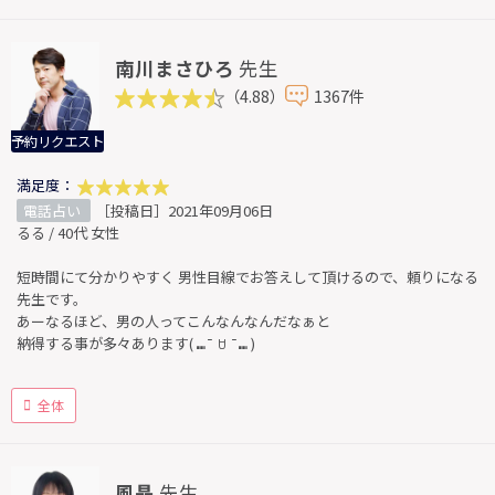
南川まさひろ
先生
（4.88）
1367件
予約リクエスト
満足度：
電話占い
［投稿日］2021年09月06日
るる / 40代 女性
短時間にて分かりやすく 男性目線でお答えして頂けるので、頼りになる
先生です。
あーなるほど、男の人ってこんなんなんだなぁと
納得する事が多々あります( ⑉¯ ꇴ ¯⑉ )
全体
風晶
先生