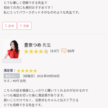
とても優しく信頼できる先生で
初めての方にも絶対おすすめです！
私にとってパワースポットそのもののような先生です。
全体
恋愛
豊奈つめ
先生
（4.97）
86件
オフライン
満足度：
電話占い
［投稿日］2021年09月06日
ちえ / 40代 女性
こちらの話を親身にしっかりと聞いてくれるのが分かるので
いつも電話を切った後に満足感があります。
良いことだけでなく、注意点もちゃんと伝えて下さる
とても信頼できる先生です。