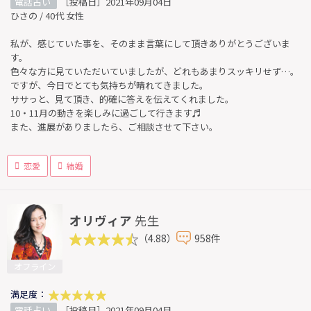
電話占い
［投稿日］2021年09月04日
ひさの / 40代 女性
私が、感じていた事を、そのまま言葉にして頂きありがとうございま
す。
色々な方に見ていただいていましたが、どれもあまりスッキリせず…。
ですが、今日でとても気持ちが晴れてきました。
ササっと、見て頂き、的確に答えを伝えてくれました。
10・11月の動きを楽しみに過ごして行きます♬
また、進展がありましたら、ご相談させて下さい。
恋愛
結婚
オリヴィア
先生
（4.88）
958件
オフライン
満足度：
電話占い
［投稿日］2021年09月04日