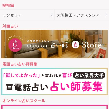
提携館
ミクセリア
大阪梅田・アナスタシア
対面占い
電話占い占い師募集
オンライン占いスクール