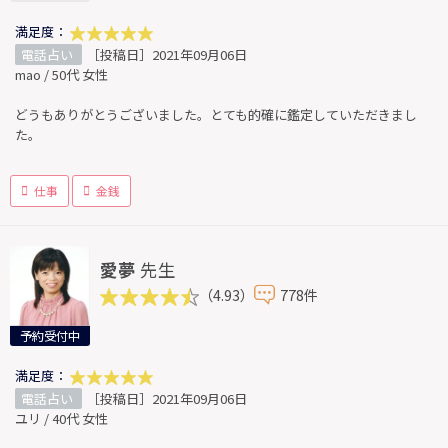
満足度：
電話占い
［投稿日］2021年09月06日
mao / 50代 女性
どうもありがとうございました。とても的確に鑑定していただきまし
た。
仕事
金銭
愛夢
先生
（4.93）
778件
予約受付中
満足度：
電話占い
［投稿日］2021年09月06日
ユリ / 40代 女性