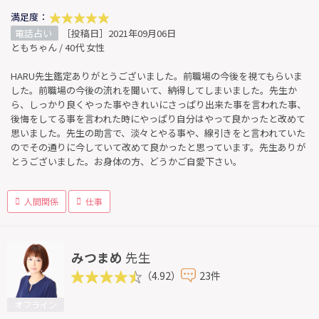
満足度：
電話占い
［投稿日］2021年09月06日
ともちゃん / 40代 女性
HARU先生鑑定ありがとうございました。前職場の今後を視てもらいま
した。前職場の今後の流れを聞いて、納得してしまいました。先生か
ら、しっかり良くやった事やきれいにさっぱり出来た事を言われた事、
後悔をしてる事を言われた時にやっぱり自分はやって良かったと改めて
思いました。先生の助言で、淡々とやる事や、線引きをと言われていた
のでその通りに今していて改めて良かったと思っています。先生ありが
とうございました。お身体の方、どうかご自愛下さい。
人間関係
仕事
みつまめ
先生
（4.92）
23件
オフライン