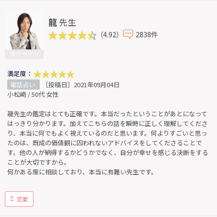
龍
先生
（4.92）
2838件
オフライン
満足度：
電話占い
［投稿日］2021年09月04日
小松崎 / 50代 女性
龍先生の鑑定はとても正確です。本当だったということがあとになって
はっきり分かります。加えてこちらの話を瞬時に正しく理解してくださ
り、本当に何でもよく視えているのだと思います。何よりすごいと思っ
たのは、既成の価値観に囚われないアドバイスをしてくださることで
す。他の人が納得するかどうかでなく、自分が幸せを感じる決断をする
ことが大切ですから。
何かある度に相談しており、本当に有難い先生です。
恋愛