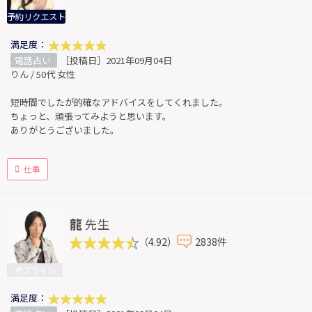
予約リクエスト
満足度：
電話占い
［投稿日］2021年09月04日
りん / 50代 女性
短時間でしたが的確なアドバイスをしてくれました。
ちょっと、頑張ってみようと思います。
ありがとうございました。
仕事
龍
先生
（4.92）
2838件
オフライン
満足度：