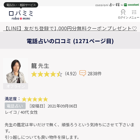
電話占い・相談サービス
ログイン
メニュー
【LINE】友だち登録で1,000円分無料クーポンプレゼント♡
電話占いの口コミ (1271ページ目)
龍
先生
（4.92）
2838件
オフライン
満足度：
電話占い
［投稿日］2021年09月06日
レイコ / 40代 女性
先生の鑑定は早いだけで無く、頑張ろうという気持ちにさせて下さいま
す。
引っ越しについても良い物件を探します。