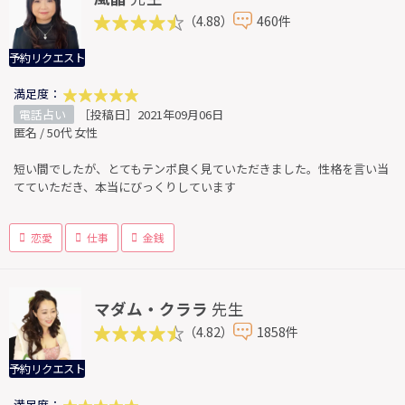
（4.88）
460件
予約リクエスト
満足度：
電話占い
［投稿日］2021年09月06日
匿名 / 50代 女性
短い間でしたが、とてもテンポ良く見ていただきました。性格を言い当
てていただき、本当にびっくりしています
恋愛
仕事
金銭
マダム・クララ
先生
（4.82）
1858件
予約リクエスト
満足度：