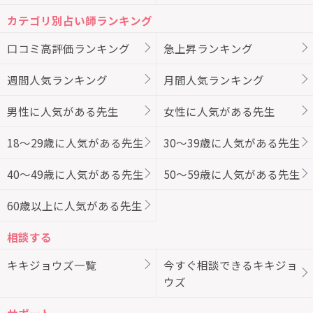
カテゴリ別占い師ランキング
口コミ高評価ランキング
急上昇ランキング
週間人気ランキング
月間人気ランキング
男性に人気がある先生
女性に人気がある先生
18～29歳に人気がある先生
30～39歳に人気がある先生
40～49歳に人気がある先生
50～59歳に人気がある先生
60歳以上に人気がある先生
相談する
キキジョウズ一覧
今すぐ相談できるキキジョ
ウズ