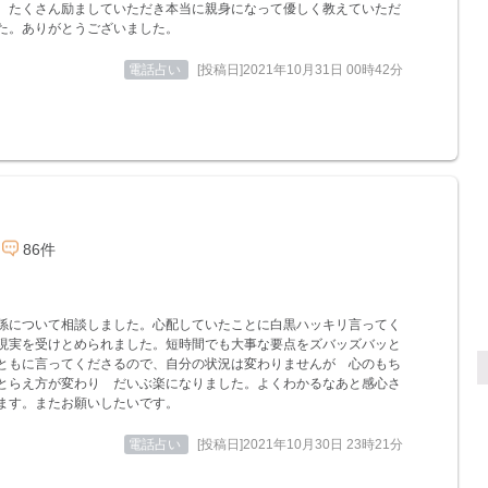
。たくさん励ましていただき本当に親身になって優しく教えていただ
た。ありがとうございました。
電話占い
[投稿日]2021年10月31日 00時42分
86件
係について相談しました。心配していたことに白黒ハッキリ言ってく
現実を受けとめられました。短時間でも大事な要点をズバッズバッと
ともに言ってくださるので、自分の状況は変わりませんが 心のもち
とらえ方が変わり だいぶ楽になりました。よくわかるなあと感心さ
ます。またお願いしたいです。
電話占い
[投稿日]2021年10月30日 23時21分