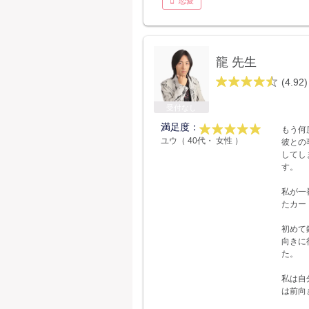
恋愛
龍 先生
(4.92)
受付なし
満足度：
もう何
ユウ（ 40代・ 女性 ）
彼との
してし
す。
私が一
たカー
初めて
向きに
た。
私は自
は前向