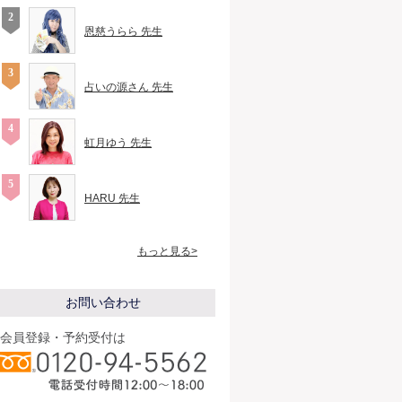
恩慈うらら 先生
占いの源さん 先生
虹月ゆう 先生
HARU 先生
もっと見る>
お問い合わせ
会員登録・予約受付は