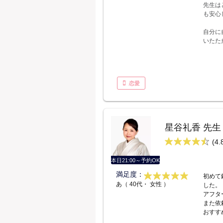
先生は
も安心
自分に
いたた
恋愛
星谷礼香 先生
(4.
本日21:00～予約OK
満足度：
初めて
あ（ 40代・ 女性 ）
した。
アフタ
また依
おすす