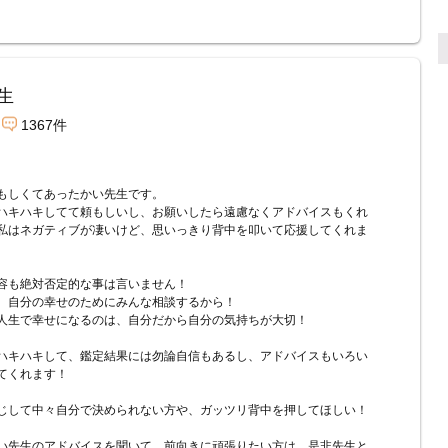
生
1367件
もしくてあったかい先生です。
ハキハキしてて頼もしいし、お願いしたら遠慮なくアドバイスもくれ
私はネガティブが凄いけど、思いっきり背中を叩いて応援してくれま
容も絶対否定的な事は言いません！
、自分の幸せのためにみんな相談するから！
人生で幸せになるのは、自分だから自分の気持ちが大切！
ハキハキして、鑑定結果には勿論自信もあるし、アドバイスもいろい
てくれます！
じして中々自分で決められない方や、ガッツリ背中を押してほしい！
い先生のアドバイスを聞いて、前向きに頑張りたい方は、是非先生と