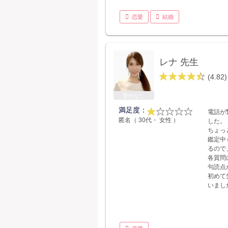
恋愛
結婚
レナ 先生
(4.82)
受付なし
満足度：
電話が
匿名（ 30代・ 女性 ）
した。
ちょっ
鑑定中
るので
各質問
句読点
初めて
いまし