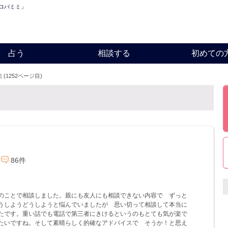
「ロバミミ」
占う
相談する
初めての
(1252ページ目)
86件
のことで相談しました。親にも友人にも相談できない内容で ずっと
うしようどうしようと悩んでいましたが 思い切って相談して本当に
たです。重い話でも電話で第三者にきけるというのもとても気が楽で
たいですね。そして素晴らしく的確なアドバイスで そうか！と思え