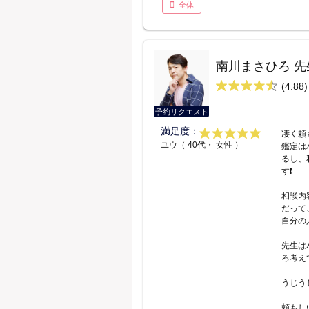
全体
南川まさひろ 先
(4.88)
予約リクエスト
満足度：
凄く頼
ユウ（ 40代・ 女性 ）
鑑定は
るし、
す❗
相談内
だって
自分の
先生は
ろ考え
うじう
頼もし