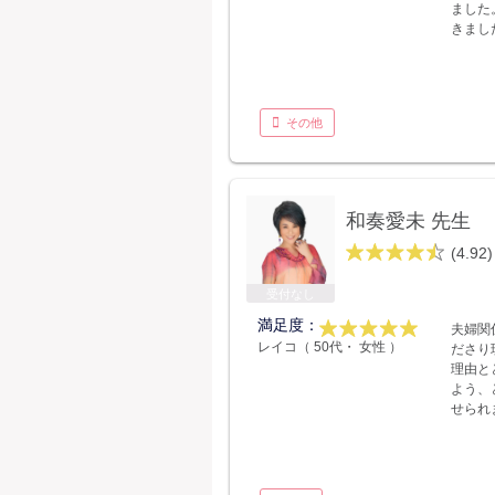
ました
きまし
その他
和奏愛未 先生
(4.92)
受付なし
満足度：
夫婦関
レイコ（ 50代・ 女性 ）
ださり
理由と
よう、
せられ