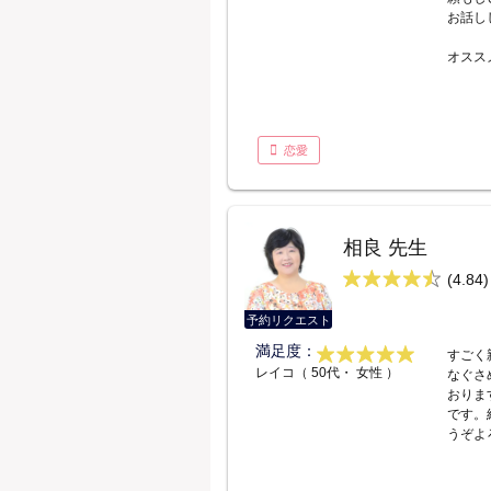
お話し
オスス
恋愛
相良 先生
(4.84)
予約リクエスト
満足度：
すごく
レイコ（ 50代・ 女性 ）
なぐさ
おりま
です。
うぞよ