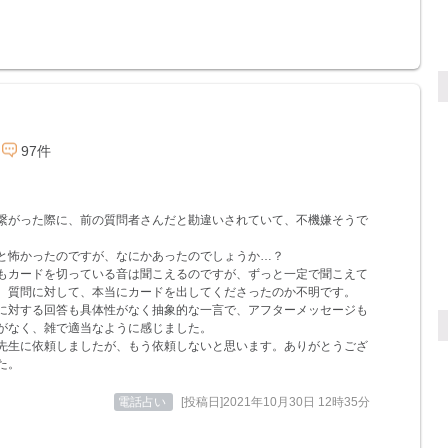
97件
繋がった際に、前の質問者さんだと勘違いされていて、不機嫌そうで
と怖かったのですが、なにかあったのでしょうか…？
もカードを切っている音は聞こえるのですが、ずっと一定で聞こえて
、質問に対して、本当にカードを出してくださったのか不明です。
に対する回答も具体性がなく抽象的な一言で、アフターメッセージも
がなく、雑で適当なように感じました。
先生に依頼しましたが、もう依頼しないと思います。ありがとうござ
た。
電話占い
[投稿日]2021年10月30日 12時35分