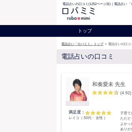
電話占いの口コミ(1252ページ目)｜電話占い 
トップ
電話占い「ロバミミ」トップ
>
電話占いの口コミ
電話占いの口コミ
和奏愛未 先生
(4.92)
受付なし
満足度：
子育て
レイコ（ 50代・ 女性 ）
ただど
よかっ
ありが