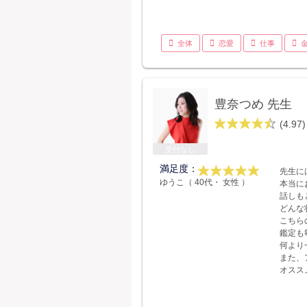
全体
恋愛
仕事
豊奈つめ 先生
(4.97)
受付なし
満足度：
先生に
ゆうこ（ 40代・ 女性 ）
本当に
話しも
どんな
こちら
鑑定も
何より
また、
オスス