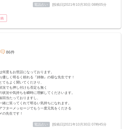
電話占い
[投稿日]2021年10月30日 08時05分
金銭
86件
は何度もお世話になっております。
お優しく明るく頼れる『姉御』の様な先生です！
とてもよく聞いてくださり、
状況でも押し付けも否定も無く
の状況や気持ちを瞬時に理解してくださいます。
毎回当たっておりますし、
一緒に笑ってくれて明るい気持ちになれます。
アフターメッセージでもう一度元気をくださる
メの先生です！
電話占い
[投稿日]2021年10月30日 07時45分