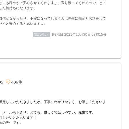
とても穏やかで安心させてくれますし、寄り添ってくれるので、とて
した気持ちになります。
自信がなかったり、不安になってしまう人は先生に鑑定とお話をして
だくと安心すると思いますよ。
電話占い
[投稿日]2021年10月30日 08時15分
85)
486件
鑑定していただきましたが、丁寧にわかりやすく、お話しくださいま
ーメールも下さり、とても、優しくて話しやすい、先生です。
頼したいとおもいます！
めの先生です。