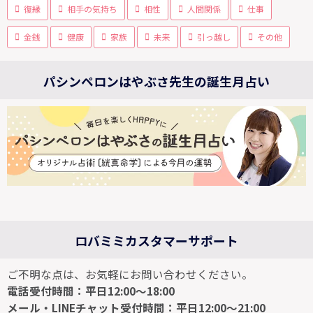
復縁
相手の気持ち
相性
人間関係
仕事
金銭
健康
家族
未来
引っ越し
その他
パシンペロンはやぶさ先生の誕生月占い
ロバミミカスタマーサポート
ご不明な点は、お気軽にお問い合わせください。
電話受付時間：平日12:00～18:00
メール・LINEチャット受付時間：平日12:00～21:00