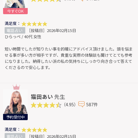
今すぐOK
満足度：
電話占い
［投稿日］2026年02月15日
ひらっぺ / 40代 女性
短い時間でしたが知りたい事を的確にアドバイス頂けました。頭を悩ま
せる事が多い方が相手ですが、貴重な実際の体験談も聞けてとても参考
になりました。納得したい派の私の気持ちにしっかり向き合って答えて
くださるので安心します。
猫田あい
先生
（4.95）
587件
予約受付中
満足度：
電話占い
［投稿日］2026年02月15日