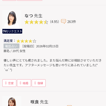
なつ
先生
（4.95）
263件
予約リクエスト
満足度：
電話占い
［投稿日］2026年02月15日
匿名 / 20代 女性
優しい声にとても癒されました。また悩んだ時には相談させていただき
たい先生です。アフターメッセージも思いやりにあふれていました(*
´ω`*)
恋愛
結婚
復縁
咲良
先生