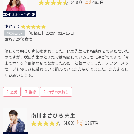
（4.87）
485件
本日13:30～予約OK
満足度：
電話占い
［投稿日］2026年02月15日
匿名 / 20代 女性
優しくて明るい声に癒されました。他の先生にも相談させていただいた
のですが、咲良先生のときだけは相談しているうちに涙がでてきて「今
まで本音を全部はなせてなかったんだ」と気付けました。アフターメッ
セージも優しさに溢れていて読んでいてまた涙がでました。またよろし
くお願いします。
恋愛
復縁
相手の気持ち
南川まさひろ
先生
（4.88）
1367件