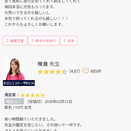
全て真剣に受け止めてくれて励ましてくれて
毎回本当に元気もらってます。
大笑いできるのも嬉しいし
本気で怒ってくれるのも嬉しい！！！
これからもよろしくお願いします。
複雑恋愛
相手の気持ち
未来
咲良
先生
（4.87）
485件
本日13:30～予約OK
満足度：
電話占い
［投稿日］2026年02月15日
匿名 / 50代 女性
長い時間観ていただきました。
先生の鑑定を信じたい。その想いで一杯です。
アトメを直ぐにいただきました。