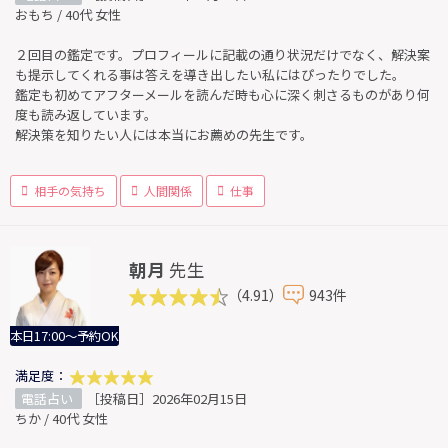
おもち / 40代 女性
２回目の鑑定です。プロフィールに記載の通り状況だけでなく、解決案
も提示してくれる事は答えを導き出したい私にはぴったりでした。
鑑定も初めてアフターメールを読んだ時も心に深く刺さるものがあり何
度も読み返しています。
解決策を知りたい人には本当にお薦めの先生です。
相手の気持ち
人間関係
仕事
朝月
先生
（4.91）
943件
本日17:00～予約OK
満足度：
電話占い
［投稿日］2026年02月15日
ちか / 40代 女性