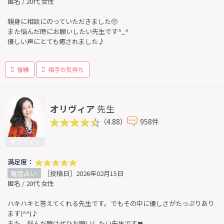
匿名 / 20代 女性
親身に相談にのっていただきました🥺
また悩んだ時にお願いしたい先生です^_^
優しい声にとても癒されました♪
復縁
相手の気持ち
オリヴィア
先生
（4.88）
958件
オフライン
満足度：
電話占い
［投稿日］2026年02月15日
匿名 / 20代 女性
ハキハキと答えてくれる先生です。でもその中に優しさがたっぷりあり
ます(^^)♪
また、悩んだ時はぜひお願いしたい先生です❤︎