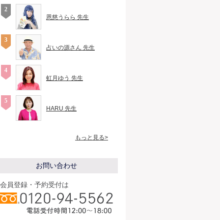
恩慈うらら 先生
占いの源さん 先生
虹月ゆう 先生
HARU 先生
もっと見る>
お問い合わせ
会員登録・予約受付は