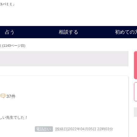
「ロバミミ」
占う
相談する
初めての
(1143ページ目)
37件
しい先生でした！
電話占い
[投稿日]2022年04月05日 22時03分