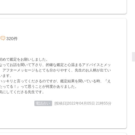
320件
初めて鑑定をお願いしました。
なってお話を聞いて下さり、的確な鑑定と心温まるアドバイスとメッ
。アフターメッセージもとても分かりやすく、先生のお人柄が出てい
います。
ハッキリと言ってくださるのですが、鑑定結果を聞いている時、『え
たってる！』って思うことが何度かありました。
気にしてくださる先生です。
電話占い
[投稿日]2022年04月05日 21時55分