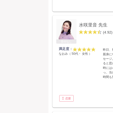
水咲里音 先生
(4.92)
受付なし
満足度：
昨日、
なおみ（ 50代・ 女性 ）
親身に
セージ
ると思
時には
っ、当
時間も
恋愛