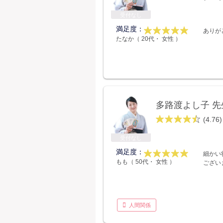
受付なし
満足度：
ありが
たなか（ 20代・ 女性 ）
多路渡よし子 先
(4.76)
受付なし
満足度：
細かい
もも（ 50代・ 女性 ）
ござい
人間関係