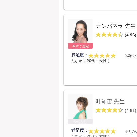
カンパネラ 先生
(4.96)
今すぐ鑑定
満足度：
的確で
たなか（ 20代・ 女性 ）
叶知宙 先生
(4.81)
受付なし
満足度：
ありが
たなか（ 20代・ 女性 ）