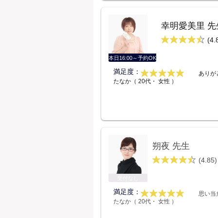
幸明愛美里 先
(4.
本日16:00～予約OK
満足度：
ありが
たなか（ 20代・ 女性 ）
朔夜 先生
(4.85)
受付なし
満足度：
思い当
たなか（ 20代・ 女性 ）