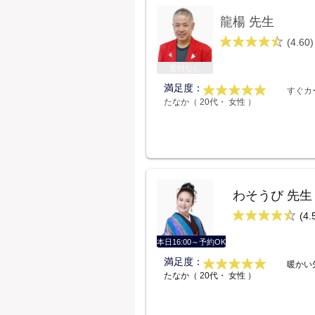
龍楊 先生
(4.60)
受付なし
満足度：
すぐカ
たなか（ 20代・ 女性 ）
わそうび 先生
(4.
本日16:00～予約OK
満足度：
暖かい
たなか（ 20代・ 女性 ）