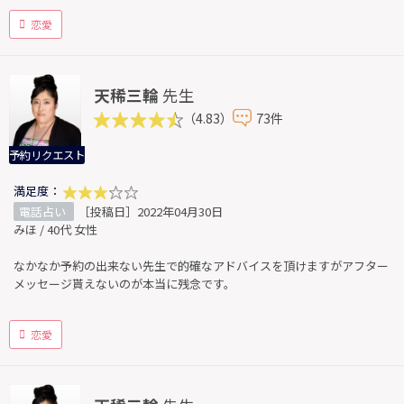
恋愛
天稀三輪
先生
（4.83）
73件
予約リクエスト
満足度：
電話占い
［投稿日］2022年04月30日
みほ / 40代 女性
なかなか予約の出来ない先生で的確なアドバイスを頂けますがアフター
メッセージ貰えないのが本当に残念です。
恋愛