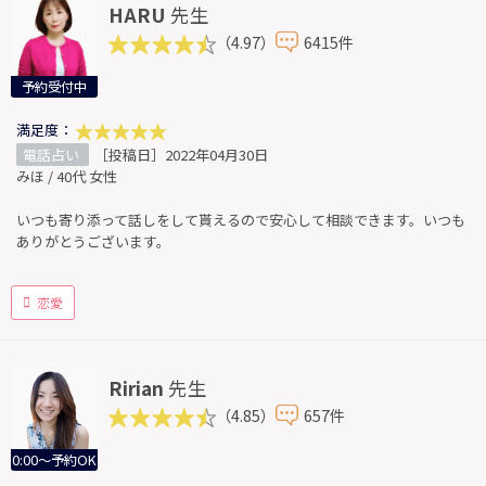
HARU
先生
（4.97）
6415件
予約受付中
満足度：
電話占い
［投稿日］2022年04月30日
みほ / 40代 女性
いつも寄り添って話しをして貰えるので安心して相談できます。いつも
ありがとうございます。
恋愛
Ririan
先生
（4.85）
657件
0:00～予約OK