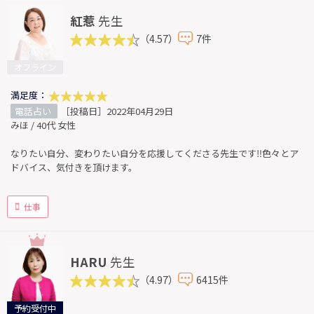
紅惹
先生
（4.57）
7件
オフライン
満足度：
電話占い
［投稿日］2022年04月29日
みほ / 40代 女性
なりたい自分、変わりたい自分を応援してくださる先生です‼︎色々とア
ドバイス、気付きを頂けます。
仕事
HARU
先生
（4.97）
6415件
予約受付中