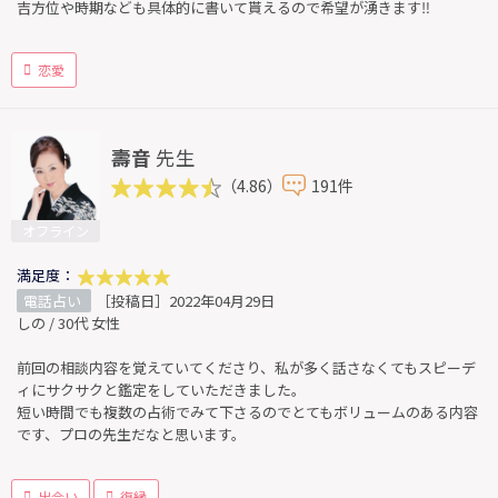
吉方位や時期なども具体的に書いて貰えるので希望が湧きます‼︎
恋愛
壽音
先生
（4.86）
191件
オフライン
満足度：
電話占い
［投稿日］2022年04月29日
しの / 30代 女性
前回の相談内容を覚えていてくださり、私が多く話さなくてもスピーデ
ィにサクサクと鑑定をしていただきました。
短い時間でも複数の占術でみて下さるのでとてもボリュームのある内容
です、プロの先生だなと思います。
出会い
復縁