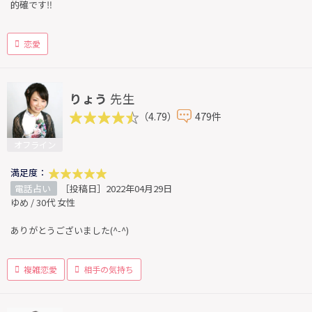
的確です‼️
恋愛
りょう
先生
（4.79）
479件
オフライン
満足度：
電話占い
［投稿日］2022年04月29日
ゆめ / 30代 女性
ありがとうございました(^-^)
複雑恋愛
相手の気持ち