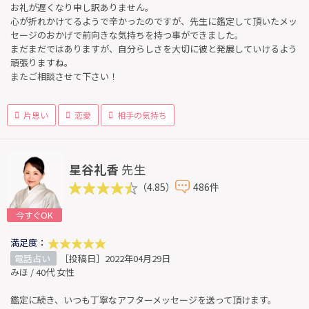
お礼が遅くなり申し訳ありません。
心が折れかけてるようで辛かったのですが、先生に鑑定して頂いたメッ
セージのおかげで前向きな気持ちを持つ事ができました。
まだまだではありますが、自分らしさを大切に彼と発展していけるよう
頑張りますね。
またご相談させて下さい！
片思い
恋愛
相手の気持ち
星谷礼香
先生
（4.85）
486件
今すぐOK
満足度：
電話占い
［投稿日］2022年04月29日
みほ / 40代 女性
鑑定に続き、いつも丁寧なアフターメッセージを送って頂けます。