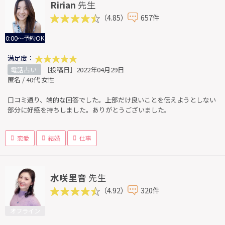
Ririan
先生
（4.85）
657件
0:00～予約OK
満足度：
電話占い
［投稿日］2022年04月29日
匿名 / 40代 女性
口コミ通り、端的な回答でした。上部だけ良いことを伝えようとしない
部分に好感を持ちしました。ありがとうございました。
恋愛
結婚
仕事
水咲里音
先生
（4.92）
320件
オフライン