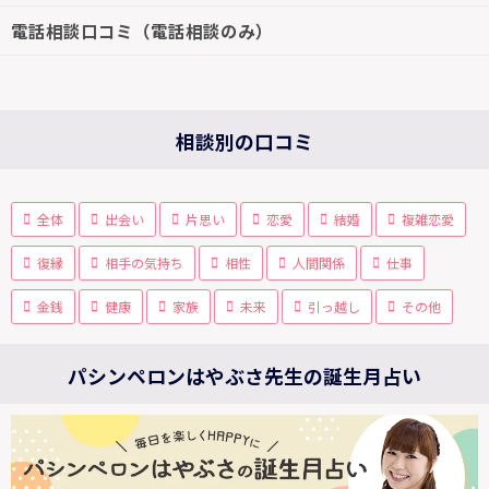
電話相談口コミ（電話相談のみ）
相談別の口コミ
全体
出会い
片思い
恋愛
結婚
複雑恋愛
復縁
相手の気持ち
相性
人間関係
仕事
金銭
健康
家族
未来
引っ越し
その他
パシンペロンはやぶさ先生の誕生月占い