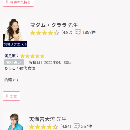
相手の気持ち
マダム・クララ
先生
（4.82）
1858件
予約リクエスト
満足度：
電話占い
［投稿日］2022年04月30日
ちょこ / 40代 女性
的確です
恋愛
天満宮大河
先生
（4.84）
567件