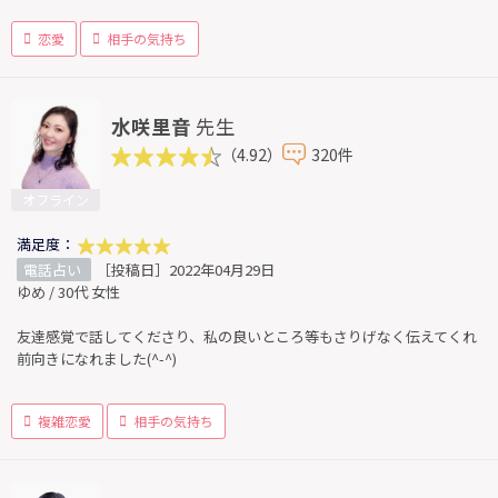
恋愛
相手の気持ち
水咲里音
先生
（4.92）
320件
オフライン
満足度：
電話占い
［投稿日］2022年04月29日
ゆめ / 30代 女性
友達感覚で話してくださり、私の良いところ等もさりげなく伝えてくれ
前向きになれました(^-^)
複雑恋愛
相手の気持ち