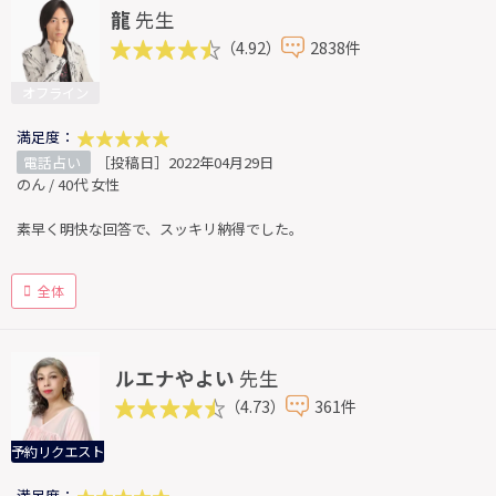
龍
先生
（4.92）
2838件
オフライン
満足度：
電話占い
［投稿日］2022年04月29日
のん / 40代 女性
素早く明快な回答で、スッキリ納得でした。
全体
ルエナやよい
先生
（4.73）
361件
予約リクエスト
満足度：