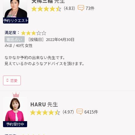
天稀三輪
先生
（4.83）
73件
予約リクエスト
満足度：
電話占い
［投稿日］2022年04月30日
みほ / 40代 女性
なかなか予約の出来ない先生です。
見えているかのようなアドバイスを頂けます。
恋愛
HARU
先生
（4.97）
6415件
予約受付中