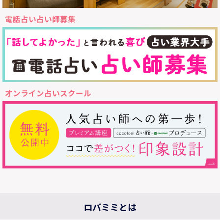
電話占い占い師募集
オンライン占いスクール
ロバミミとは