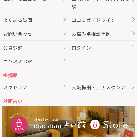
談
よくある質問
口コミガイドライン
お問い合わせ
お悩み別相談事例
会員登録
ログイン
ロバミミTOP
提携館
ミクセリア
大阪梅田・アナスタシア
対面占い