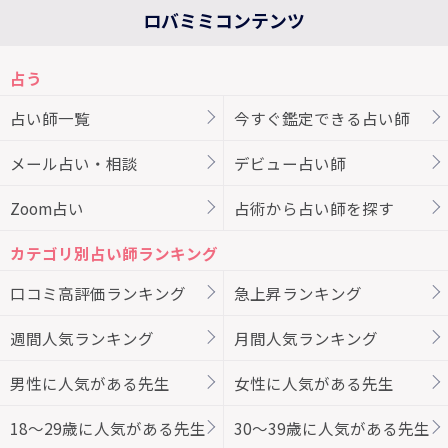
ロバミミコンテンツ
占う
占い師一覧
今すぐ鑑定できる占い師
メール占い・相談
デビュー占い師
Zoom占い
占術から占い師を探す
カテゴリ別占い師ランキング
口コミ高評価ランキング
急上昇ランキング
週間人気ランキング
月間人気ランキング
男性に人気がある先生
女性に人気がある先生
18～29歳に人気がある先生
30～39歳に人気がある先生