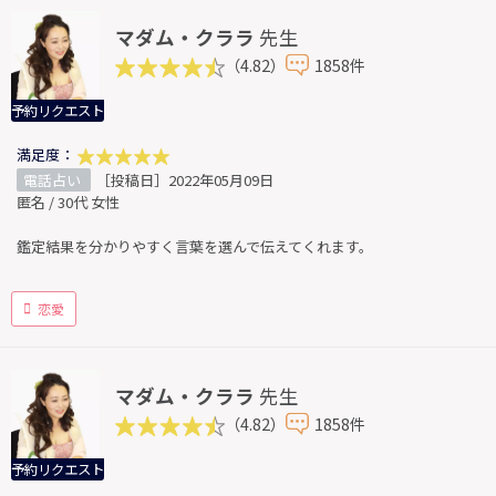
マダム・クララ
先生
（4.82）
1858件
予約リクエスト
満足度：
電話占い
［投稿日］2022年05月09日
匿名 / 30代 女性
鑑定結果を分かりやすく言葉を選んで伝えてくれます。
恋愛
マダム・クララ
先生
（4.82）
1858件
予約リクエスト