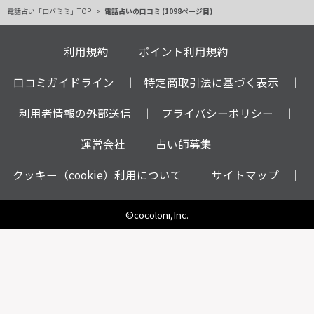
電話占い「ロバミミ」TOP
電話占いの口コミ (1098ページ目)
利用規約
ポイント利用規約
口コミガイドライン
特定商取引法に基づく表示
利用者情報の外部送信
プライバシーポリシー
運営会社
占い師募集
クッキー（cookie）利用について
サイトマップ
©cocoloni,Inc.