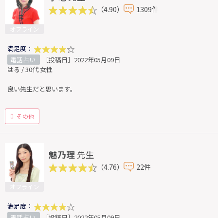
（4.90）
1309件
オフライン
満足度：
電話占い
［投稿日］2022年05月09日
はる / 30代 女性
良い先生だと思います。
その他
魅乃理
先生
（4.76）
22件
オフライン
満足度：
電話占い
［投稿日］2022年05月09日