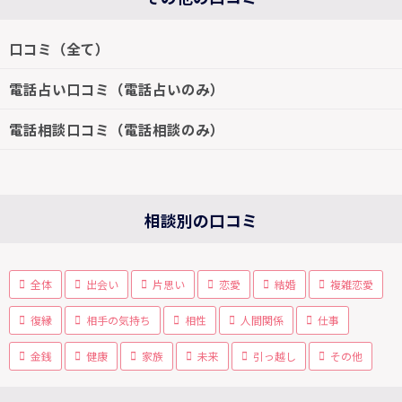
口コミ（全て）
電話占い口コミ（電話占いのみ）
電話相談口コミ（電話相談のみ）
相談別の口コミ
全体
出会い
片思い
恋愛
結婚
複雑恋愛
復縁
相手の気持ち
相性
人間関係
仕事
金銭
健康
家族
未来
引っ越し
その他