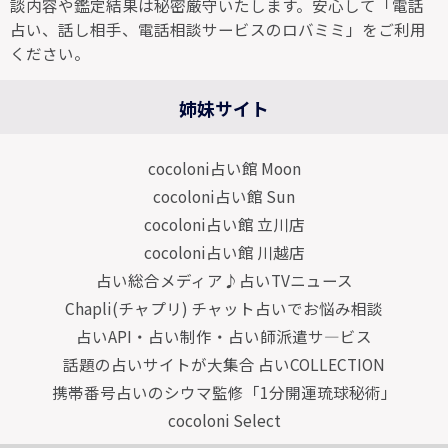
談内容や鑑定結果は秘密厳守いたします。安心して「電話
占い、話し相手、電話相談サービスのロバミミ」をご利用
ください。
姉妹サイト
cocoloni占い館 Moon
cocoloni占い館 Sun
cocoloni占い館 立川店
cocoloni占い館 川越店
占い総合メディア♪占いTVニュース
Chapli(チャプリ) チャット占いでお悩み相談
占いAPI・占い制作・占い師派遣サ―ビス
話題の占いサイトが大集合 占いCOLLECTION
携帯番号占いのシウマ監修「1分開運琉球秘術」
cocoloni Select