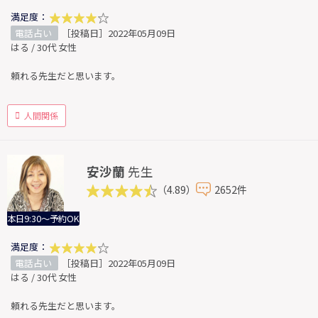
満足度：
電話占い
［投稿日］2022年05月09日
はる / 30代 女性
頼れる先生だと思います。
人間関係
安沙蘭
先生
（4.89）
2652件
本日9:30～予約OK
満足度：
電話占い
［投稿日］2022年05月09日
はる / 30代 女性
頼れる先生だと思います。