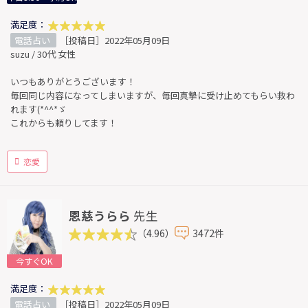
満足度：
電話占い
［投稿日］2022年05月09日
suzu / 30代 女性
いつもありがとうございます！
毎回同じ内容になってしまいますが、毎回真摯に受け止めてもらい救わ
れます(*^^*ゞ
これからも頼りしてます！
恋愛
恩慈うらら
先生
（4.96）
3472件
今すぐOK
満足度：
電話占い
［投稿日］2022年05月09日