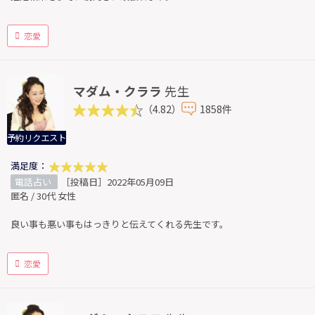
恋愛
マダム・クララ
先生
（4.82）
1858件
予約リクエスト
満足度：
電話占い
［投稿日］2022年05月09日
匿名 / 30代 女性
良い事も悪い事もはっきりと伝えてくれる先生です。
恋愛