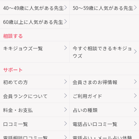
40～49歳に人気がある先生
50～59歳に人気がある先生
60歳以上に人気がある先生
相談する
キキジョウズ一覧
今すぐ相談できるキキジョ
ウズ
サポート
初めての方
会員さまのお得情報
会員ランクについて
ご利用ガイド
料金・お支払
占いの種類
口コミ一覧
電話占い口コミ一覧
電話相談口コミ一覧
電話占い・メール占い体験