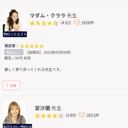
マダム・クララ
先生
（4.82）
1858件
予約リクエスト
満足度：
電話占い
［投稿日］2022年05月09日
匿名 / 30代 女性
優しく寄り添ってくれる先生です。
恋愛
安沙蘭
先生
（4.89）
2652件
本日9:30～予約OK