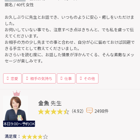
匿名 / 40代 女性
お久しぶりに先生とお話でき、いつものように安心・癒しをいただけま
した。
お伺いしていない事でも、注意すべき点はきちんと、でも私を慮って伝
えてくださいます。
お相手の方の少し先までの事と合わせ、自分が心に留めておけば回避で
きる手立てとして教えてくださいました。
おさらいを読む度に、お話した情景が浮かんでくる、そんな素敵なメッ
セージが楽しみです。
恋愛
相手の気持ち
仕事
その他
金魚
先生
（4.92）
2498件
本日9:00～予約OK
満足度：