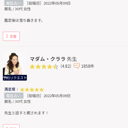
電話占い
［投稿日］2022年05月09日
匿名 / 30代 女性
鑑定後は落ち着きます。
恋愛
マダム・クララ
先生
（4.82）
1858件
予約リクエスト
満足度：
電話占い
［投稿日］2022年05月09日
匿名 / 30代 女性
先生と話すと癒されます！