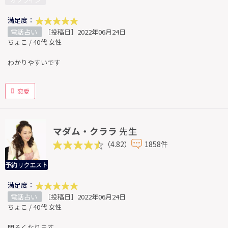
オフライン
満足度：
電話占い
［投稿日］2022年06月24日
ちょこ / 40代 女性
わかりやすいです
恋愛
マダム・クララ
先生
（4.82）
1858件
予約リクエスト
満足度：
電話占い
［投稿日］2022年06月24日
ちょこ / 40代 女性
明るくなります