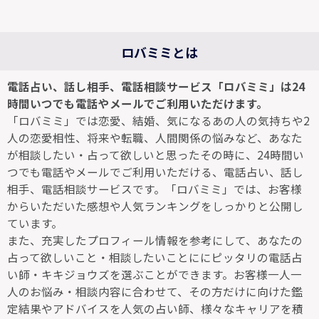
ロバミミとは
電話占い、話し相手、電話相談サービス「ロバミミ」は24
時間いつでも電話やメールでご利用いただけます。
「ロバミミ」では恋愛、結婚、気になるあの人の気持ちや2
人の恋愛相性、将来や転職、人間関係の悩みなど、あなた
が相談したい・占って欲しいと思ったその時に、24時間い
つでも電話やメールでご利用いただける、電話占い、話し
相手、電話相談サービスです。「ロバミミ」では、お客様
からいただいた感想や人気ランキングをしっかりと公開し
ています。
また、充実したプロフィール情報を参考にして、あなたの
占って欲しいこと・相談したいことににピッタリの電話占
い師・キキジョウズを選ぶことができます。お客様一人一
人のお悩み・相談内容に合わせて、その方だけに向けた鑑
定結果やアドバイスを人気の占い師、様々なキャリアを積