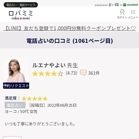
電話占い・相談サービス
ログイン
メニュー
【LINE】友だち登録で1,000円分無料クーポンプレゼント♡
電話占いの口コミ (1061ページ目)
ルエナやよい
先生
（4.73）
361件
予約リクエスト
満足度：
電話占い
［投稿日］2022年06月25日
ヨーコ / 50代 女性
いつも丁寧にありがとうございました。