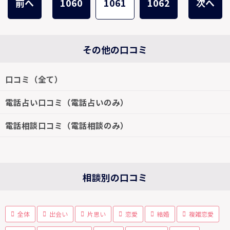
前へ
1060
1061
1062
次へ
その他の口コミ
口コミ（全て）
電話占い口コミ（電話占いのみ）
電話相談口コミ（電話相談のみ）
相談別の口コミ
全体
出会い
片思い
恋愛
結婚
複雑恋愛