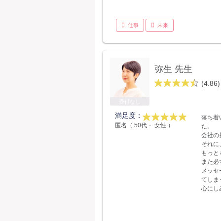
仕事
未来
弥生 先生
(4.86)
受付なし
満足度：
落ち着
匿名（ 50代・ 女性 ）
た。
会社の
それに
もっと
また必
メッセ
てしま
心にし