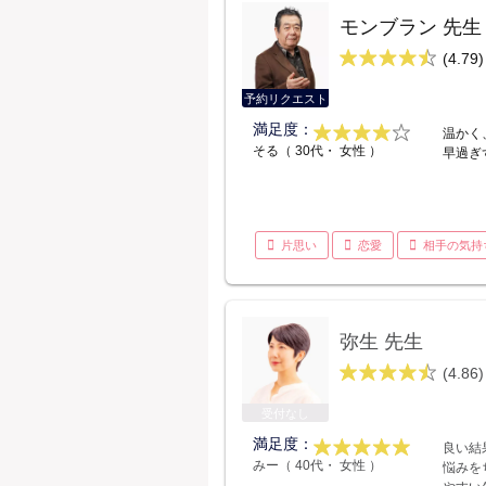
モンブラン 先生
(4.79)
予約リクエスト
満足度：
温かく
そる（ 30代・ 女性 ）
早過ぎ
片思い
恋愛
相手の気持
弥生 先生
(4.86)
受付なし
満足度：
良い結
みー（ 40代・ 女性 ）
悩みを