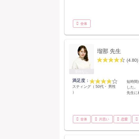
全体
瑠那 先生
(4.80)
受付なし
満足度：
短時間
スティング（ 50代・ 男性
した。
）
先生に
全体
片思い
恋愛