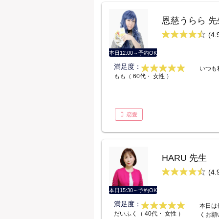
恩慈うらら 先
(4.
本日12:00～予約OK
満足度：
いつも
もも（ 60代・ 女性 ）
恋愛
HARU 先生
(4.
本日15:30～予約OK
満足度：
本日は
だいふく（ 40代・ 女性 ）
くお願