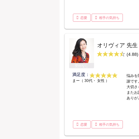
恋愛
相手の気持ち
オリヴィア 先生
(4.88)
受付なし
満足度：
悩みを
まー（ 30代・ 女性 ）
謝です
大切さ
またお
ありが
恋愛
相手の気持ち