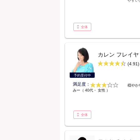
やすい
全体
カレン フレイヤ
(4.91)
予約受付中
満足度：
穏やか
みー（ 40代・ 女性 ）
全体