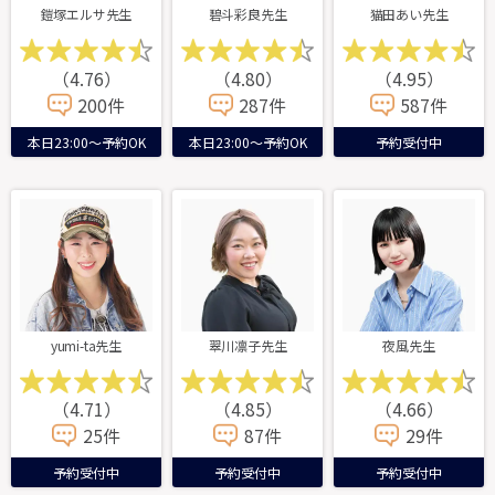
鎧塚エルサ先生
碧斗彩良先生
猫田あい先生
（4.76）
（4.80）
（4.95）
200件
287件
587件
本日23:00～予約OK
本日23:00～予約OK
予約受付中
yumi-ta先生
翠川凛子先生
夜風先生
（4.71）
（4.85）
（4.66）
25件
87件
29件
予約受付中
予約受付中
予約受付中