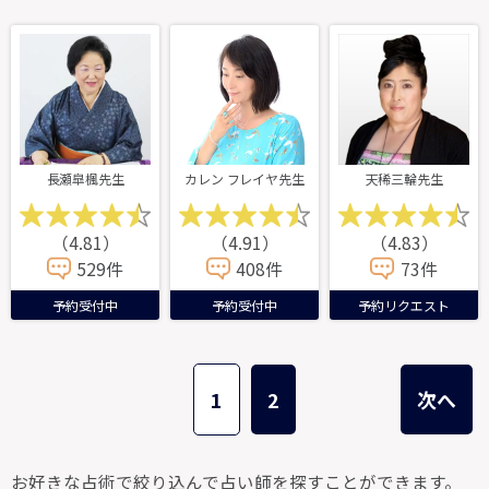
長瀬皐楓先生
カレン フレイヤ先生
天稀三輪先生
（4.81）
（4.91）
（4.83）
529件
408件
73件
予約受付中
予約受付中
予約リクエスト
1
2
次へ
お好きな占術で絞り込んで占い師を探すことができます。