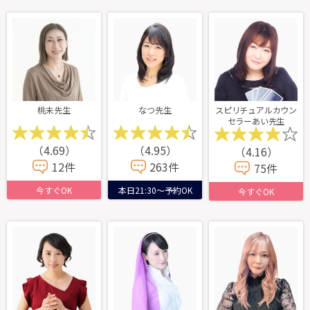
桃未先生
なつ先生
スピリチュアルカウン
セラーあい先生
（4.69）
（4.95）
（4.16）
12件
263件
75件
今すぐOK
本日21:30～予約OK
今すぐOK