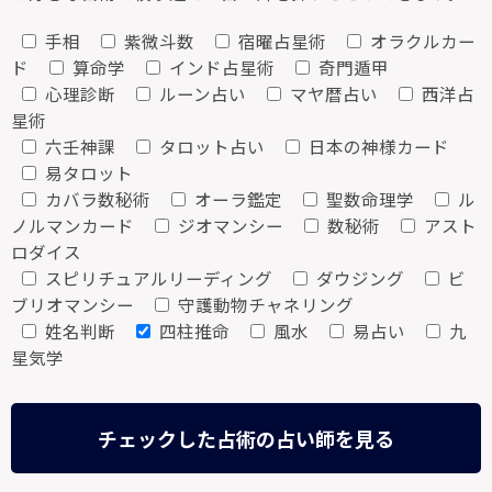
手相
紫微斗数
宿曜占星術
オラクルカー
ド
算命学
インド占星術
奇門遁甲
心理診断
ルーン占い
マヤ暦占い
西洋占
星術
六壬神課
タロット占い
日本の神様カード
易タロット
カバラ数秘術
オーラ鑑定
聖数命理学
ル
ノルマンカード
ジオマンシー
数秘術
アスト
ロダイス
スピリチュアルリーディング
ダウジング
ビ
ブリオマンシー
守護動物チャネリング
姓名判断
四柱推命
風水
易占い
九
星気学
チェックした占術の占い師を見る