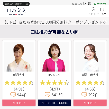
電話占い・相談サービス
ログイン
メニュー
【LINE】友だち登録で1,000円分無料クーポンプレゼント♡
四柱推命が可能な占い師
朝月先生
HARU先生
真澄一禾先生
（4.91）
（4.97）
（4.88）
944件
6415件
292件
今すぐOK
本日21:00～予約OK
今すぐOK