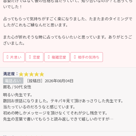
容姿だけではなく彼の性格も当たっていて、知り合いなのか？と思うくら
いでした！
占ってもらって気持ちがすごく楽になりました、たまたまのタイミングで
したがこれもご縁なんだと思います。
また心が折れそうな時に占ってもらいたいと思っています。ありがとうご
ざいました。
片思い
恋愛
複雑恋愛
相手の気持ち
満足度：
電話占い
［投稿日］2026年08月04日
匿名 / 50代 女性
明るい先生です。
数回お世話になりました。テキパキ見て頂けあっさりした先生です。
当たっているのだろうなと感じています。
初めの時しかメッセージを頂けなくてそれが少し残念です。
先生の言葉で書いてもらうと読み返しできて嬉しいのですが…