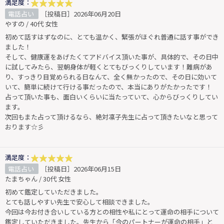
満足度：
電話占い
［投稿日］2026年06月20日
やすの / 40代 女性
初めて話すはずなのに、とても温かく、緊張がほぐれ普通に話す事ができ
ました！
そして、健康運をあげたくてアドバイス頂いた事が、具体的で、その日中
に試してみたら、翌朝身体が軽くとてもびっくりしています！難病があ
り、すっきり目覚められる日なんて、全く無かったので、その日に効いて
いて、簡単に続けて行ける事だったので、本当にありがたかったです！
占って頂いた事も、面白いくらいに当たっていて、心からびっくりしてい
ます。
次回もまた占って頂けるなら、絶対凛子先生に占って頂きたいなと思って
おります☆彡
満足度：
電話占い
［投稿日］2026年06月15日
たまちゃん / 30代 女性
初めて鑑定していただきました。
とても話しやすい先生で安心して相談できました。
今回は今お付き合いしている方との相性や私にとって運命の相手について
鑑定していただきました。先生から「今のパートナーが運命の相手」と