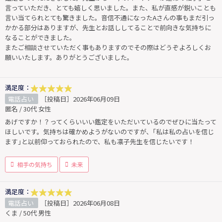
言っていただき、とても嬉しく思いました。また、私が直感が鋭いことも
言い当てられとても驚きました。音信不通になったAさんの事もまだ引っ
かかる部分はありますが、先生とお話ししてることで前向きな気持ちに
なることができました。
またご相談させていただく事もありますのでその際はどうぞよろしくお
願いいたします。ありがとうございました。
満足度：
電話占い
［投稿日］2026年06月09日
匿名 / 30代 女性
あげですか！？ってくらいいい鑑定をいただいているのでぜひに当たって
ほしいです。気持ちは確かめようがないのですが、｢私は私の占いを信じ
ます｣と以前仰っておられたので、私も凛子先生を信じたいです！
相手の気持ち
未来
満足度：
電話占い
［投稿日］2026年06月08日
くま / 50代 男性