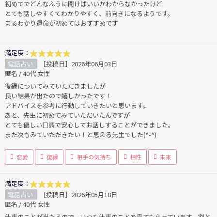
初めてでどんなふうに聞けばいいかわからなかったけど
とても話しやすくてわかりやすく、前向きになるようです。
まるわかり運命が初めてはおすすめです
満足度：
電話占い
［投稿日］2026年06月03日
匿名 / 40代 女性
復縁についてみていただきましたが
良い結果が出たので嬉しかったです！
アドバイスを参考に行動していきたいと思います。
あと、先生に初めてみていただいたんですが
とても優しい口調で安心してお話しすることができました。
また次もみていただきたい！と思える先生でした(^-^)
恋愛
復縁
相手の気持ち
相性
未来
満足度：
電話占い
［投稿日］2026年05月18日
匿名 / 40代 女性
仕事のことが当たるので、いつも仕事のことを見てもらっています。割と