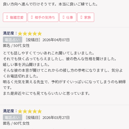
良い方向へ進んで行けそうです。本当に良いご縁でした。
複雑恋愛
相手の気持ち
仕事
家族
満足度：
電話占い
［投稿日］2026年04月07日
匿名 / 50代 女性
とても話しやすくてついあれこれ聞いてしまいました。
それでも快く占ってもらえましたし、彼の色んな性格を聞けました。
嬉しい事を沢山聞けました。
そんな彼の本音が聞けてこれからの接し方の参考になりますし、気分よ
くお電話切れました。
明るく元気を貰える先生で、予約がすぐいっぱいになってしまうのも納得
です。
また是非近々にでも見てもらいたいと思っています。
満足度：
電話占い
［投稿日］2026年03月27日
匿名 / 60代 女性