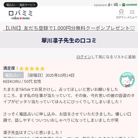
電話占い・相談サービス
ログイン
メニュー
【LINE】友だち登録で1,000円分無料クーポンプレゼント♡
翠川凛子先生の口コミ
ログイン
して気になるリストに追加
満足度：
電話占い
［投稿日］2025年10月14日
KEEKORU / 50代 女性
たまたまTikTokでお見かけし、占ってほしいと思いお願いをした
ところ、まず私の仕事が当たっていて、その後、今片思いの彼の容姿のタ
イプがピッタリ当たっていてほんとにびっくりしてしまいました！
さっそく電話占いに申し込み、お話をさせていただきました。優しい口
調で、話しやすくついついおしゃべりになってしまいましたが笑
凛子先生はすごいと思いました！