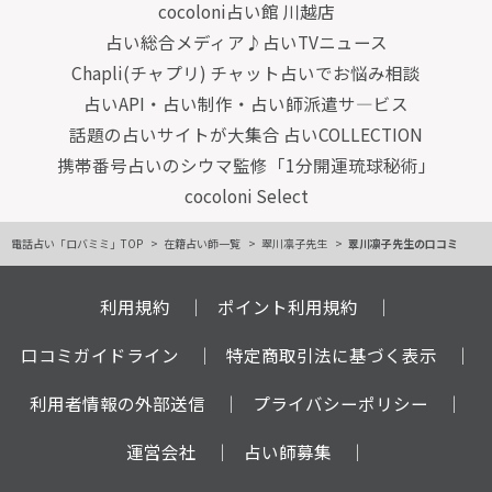
cocoloni占い館 川越店
占い総合メディア♪占いTVニュース
Chapli(チャプリ) チャット占いでお悩み相談
占いAPI・占い制作・占い師派遣サ―ビス
話題の占いサイトが大集合 占いCOLLECTION
携帯番号占いのシウマ監修「1分開運琉球秘術」
cocoloni Select
電話占い「ロバミミ」TOP
在籍占い師一覧
翠川凛子先生
翠川凛子先生の口コミ
利用規約
ポイント利用規約
口コミガイドライン
特定商取引法に基づく表示
利用者情報の外部送信
プライバシーポリシー
運営会社
占い師募集