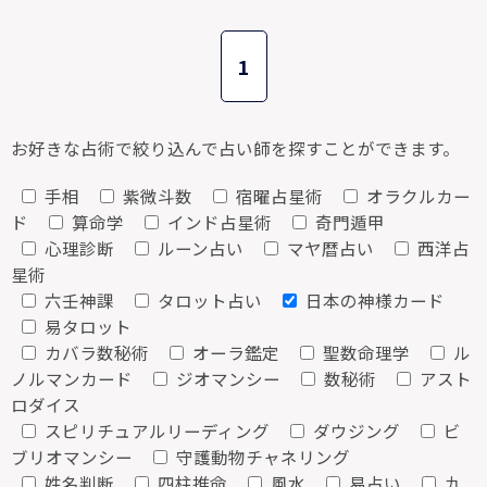
1
お好きな占術で絞り込んで占い師を探すことができます。
手相
紫微斗数
宿曜占星術
オラクルカー
ド
算命学
インド占星術
奇門遁甲
心理診断
ルーン占い
マヤ暦占い
西洋占
星術
六壬神課
タロット占い
日本の神様カード
易タロット
カバラ数秘術
オーラ鑑定
聖数命理学
ル
ノルマンカード
ジオマンシー
数秘術
アスト
ロダイス
スピリチュアルリーディング
ダウジング
ビ
ブリオマンシー
守護動物チャネリング
姓名判断
四柱推命
風水
易占い
九