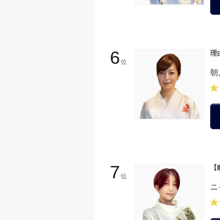
6
理
位
朝
7
【
位
ニ