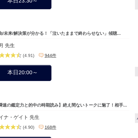
本日23:30～
由/未来/解決策が分かる！「泣いたままで終わらせない」傾聴...
月 先生
(4.91)
944件
本日20:00～
瞬速の鑑定力と的中の時期読み】絶え間ないトークに魅了！相手...
イナ・ゲイト 先生
(4.90)
168件