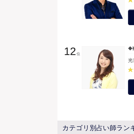
12
◆
位
光
カテゴリ別占い師ラン