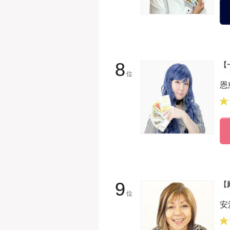
8
【
位
恩
9
【
位
安