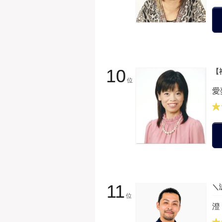
10
【
位
愛
11
＼
位
澄