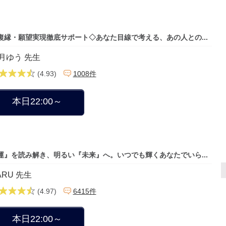
復縁・願望実現徹底サポート◇あなた目線で考える、あの人との...
月ゆう 先生
(4.93)
1008件
本日22:00～
運』を読み解き、明るい『未来』へ。いつでも輝くあなたでいら...
ARU 先生
(4.97)
6415件
本日22:00～