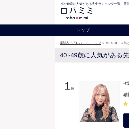
40~49歳に人気がある先生ランキング一覧｜電
トップ
電話占い「ロバミミ」トップ
>
40~49歳に人
40~49歳に人気があ
1
≪
位
猫