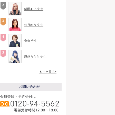
猫田あい 先生
虹月ゆう 先生
金魚 先生
恩慈うらら 先生
もっと見る>
お問い合わせ
会員登録・予約受付は