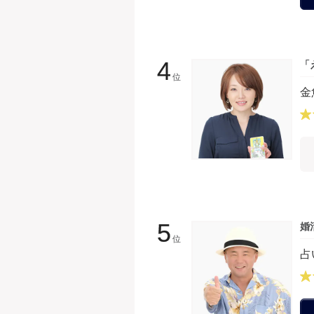
4
「
位
金
5
婚
位
占