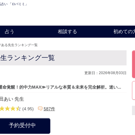
話占い 「ロバミミ」
占う
相談する
初めての
気がある先生ランキング一覧
る先生ランキング一覧
更新日：2026年08月03日
運命覚醒！的中力MAX≫リアルな本質＆未来を完全解析。迷い...
田あい 先生
(4.95)
587件
予約受付中