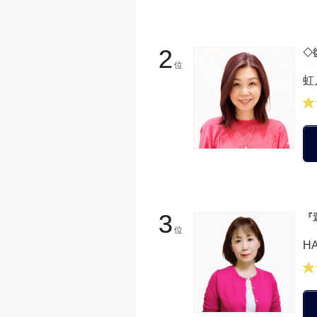
2
◇
位
虹
3
『
位
H