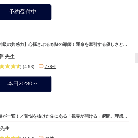
予約受付中
神級の共感力】心揺さぶる奇跡の導師！運命を牽引する優しさと...
夢 先生
(4.93)
778件
本日20:30～
涙が一変！／苦悩を抜けた先にある「視界が開ける」瞬間。理想...
 先生