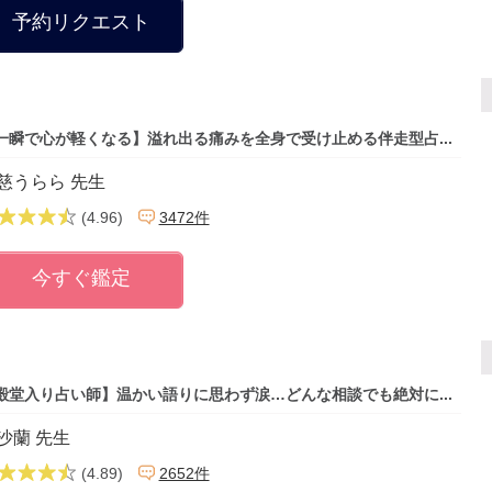
予約リクエスト
一瞬で心が軽くなる】溢れ出る痛みを全身で受け止める伴走型占...
慈うらら 先生
(4.96)
3472件
今すぐ鑑定
殿堂入り占い師】温かい語りに思わず涙…どんな相談でも絶対に...
沙蘭 先生
(4.89)
2652件