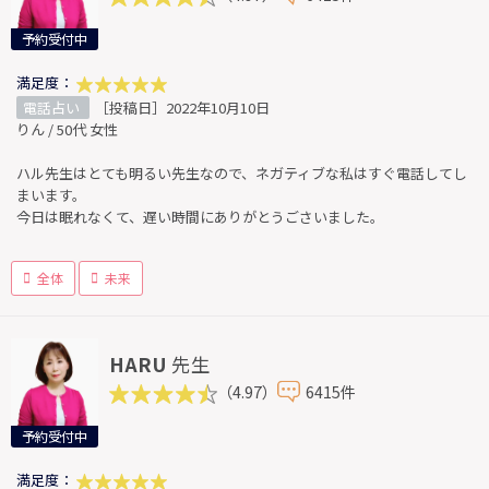
予約受付中
満足度：
電話占い
［投稿日］2022年10月10日
りん / 50代 女性
ハル先生はとても明るい先生なので、ネガティブな私はすぐ電話してし
まいます。
今日は眠れなくて、遅い時間にありがとうごさいました。
全体
未来
HARU
先生
（4.97）
6415件
予約受付中
満足度：