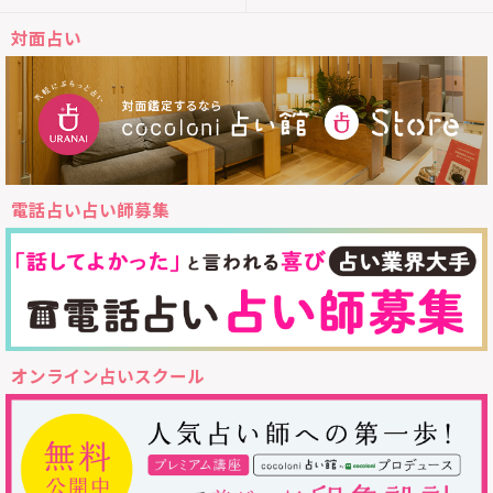
対面占い
電話占い占い師募集
オンライン占いスクール