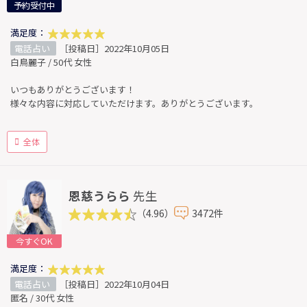
予約受付中
満足度：
電話占い
［投稿日］2022年10月05日
白鳥麗子 / 50代 女性
いつもありがとうございます！
様々な内容に対応していただけます。ありがとうございます。
全体
恩慈うらら
先生
（4.96）
3472件
今すぐOK
満足度：
電話占い
［投稿日］2022年10月04日
匿名 / 30代 女性