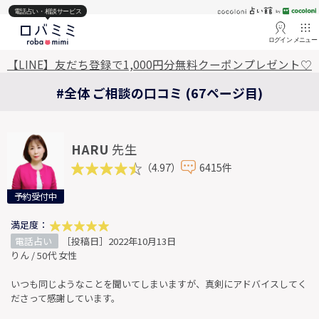
電話占い・相談サービス
ログイン
メニュー
【LINE】友だち登録で1,000円分無料クーポンプレゼント♡
#全体 ご相談の口コミ (67ページ目)
HARU
先生
（4.97）
6415件
予約受付中
満足度：
電話占い
［投稿日］2022年10月13日
りん / 50代 女性
いつも同じようなことを聞いてしまいますが、真剣にアドバイスしてく
ださって感謝しています。