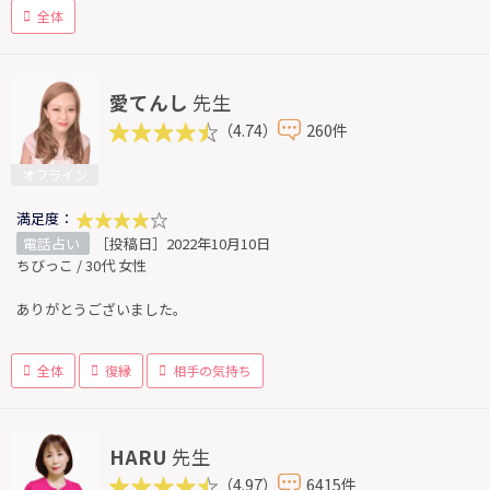
全体
愛てんし
先生
（4.74）
260件
オフライン
満足度：
電話占い
［投稿日］2022年10月10日
ちびっこ / 30代 女性
ありがとうございました。
全体
復縁
相手の気持ち
HARU
先生
（4.97）
6415件