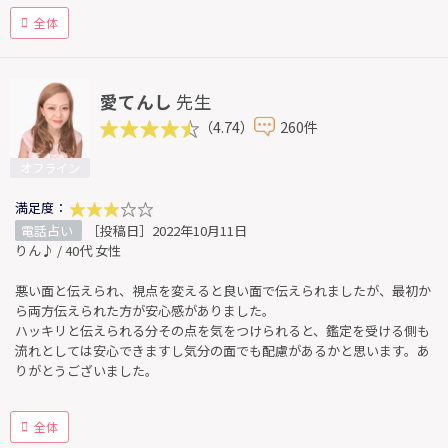
全体
愛てんし
先生
（4.74）
260件
オフライン
満足度：
電話占い
［投稿日］2022年10月11日
りん♪ / 40代 女性
悪い面と伝えられ、視点を変えると良い面で伝えられましたが、最初か
ら両方伝えられた方が安心感がありました。
ハッキリと伝えられる分その点を気をつけられると、鑑定を受ける側も
流れとしては安心できますし気分の面でも配慮があるかと思います。あ
りがとうございました。
全体