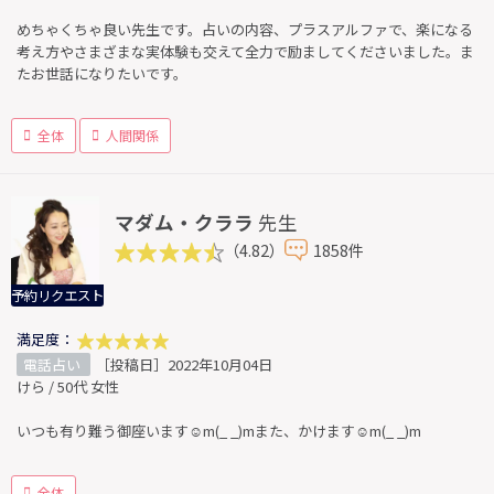
めちゃくちゃ良い先生です。占いの内容、プラスアルファで、楽になる
考え方やさまざまな実体験も交えて全力で励ましてくださいました。ま
たお世話になりたいです。
全体
人間関係
マダム・クララ
先生
（4.82）
1858件
予約リクエスト
満足度：
電話占い
［投稿日］2022年10月04日
けら / 50代 女性
いつも有り難う御座います☺️m(_ _)mまた、かけます☺️m(_ _)m
全体