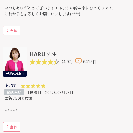
いつもありがとうございます！あまりの的中率にびっくりです。
これからもよろしくお願いいたします(*^^*)
全体
HARU
先生
（4.97）
6415件
予約受付中
満足度：
電話占い
［投稿日］2022年09月29日
匿名 / 50代 女性
⭐️⭐️⭐️⭐️⭐️
全体