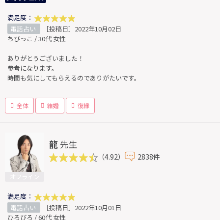
満足度：
電話占い
［投稿日］2022年10月02日
ちびっこ / 30代 女性
ありがとうございました！
参考になります。
時間も気にしてもらえるのでありがたいです。
全体
結婚
復縁
龍
先生
（4.92）
2838件
オフライン
満足度：
電話占い
［投稿日］2022年10月01日
ひろびろ / 60代 女性