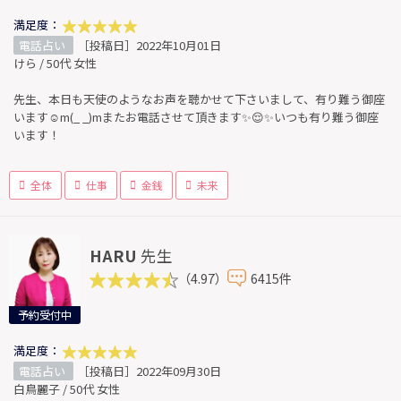
満足度：
電話占い
［投稿日］2022年10月01日
けら / 50代 女性
先生、本日も天使のようなお声を聴かせて下さいまして、有り難う御座
います☺️m(_ _)mまたお電話させて頂きます✨😌✨いつも有り難う御座
います！
全体
仕事
金銭
未来
HARU
先生
（4.97）
6415件
予約受付中
満足度：
電話占い
［投稿日］2022年09月30日
白鳥麗子 / 50代 女性