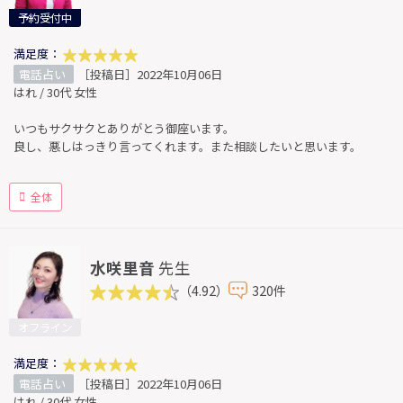
予約受付中
満足度：
電話占い
［投稿日］2022年10月06日
はれ / 30代 女性
いつもサクサクとありがとう御座います。
良し、悪しはっきり言ってくれます。また相談したいと思います。
全体
水咲里音
先生
（4.92）
320件
オフライン
満足度：
電話占い
［投稿日］2022年10月06日
はれ / 30代 女性