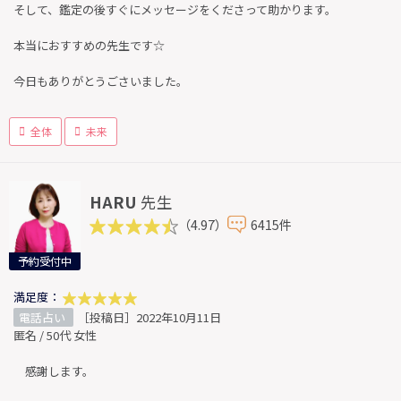
そして、鑑定の後すぐにメッセージをくださって助かります。
本当におすすめの先生です☆
今日もありがとうごさいました。
全体
未来
HARU
先生
（4.97）
6415件
予約受付中
満足度：
電話占い
［投稿日］2022年10月11日
匿名 / 50代 女性
感謝します。