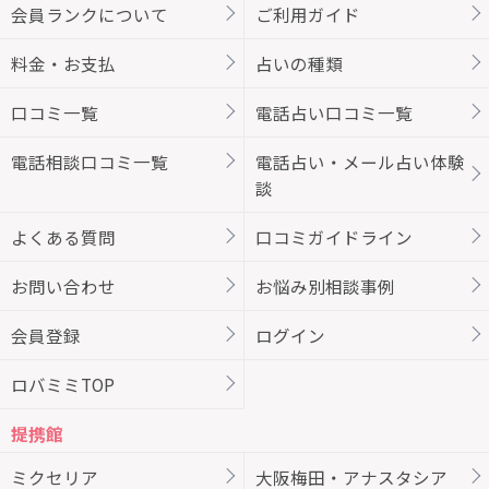
会員ランクについて
ご利用ガイド
料金・お支払
占いの種類
口コミ一覧
電話占い口コミ一覧
電話相談口コミ一覧
電話占い・メール占い体験
談
よくある質問
口コミガイドライン
お問い合わせ
お悩み別相談事例
会員登録
ログイン
ロバミミTOP
提携館
ミクセリア
大阪梅田・アナスタシア