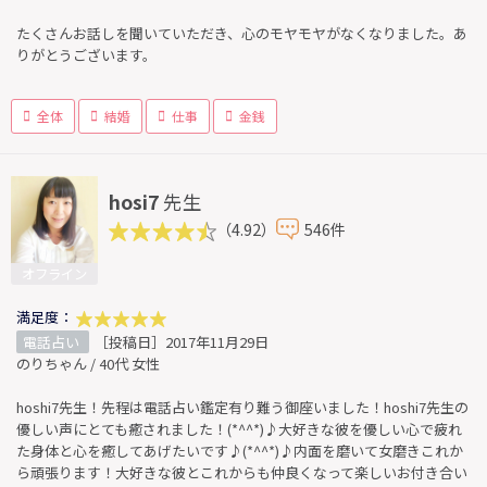
たくさんお話しを聞いていただき、心のモヤモヤがなくなりました。あ
りがとうございます。
全体
結婚
仕事
金銭
hosi7
先生
（4.92）
546件
オフライン
満足度：
電話占い
［投稿日］2017年11月29日
のりちゃん / 40代 女性
hoshi7先生！先程は電話占い鑑定有り難う御座いました！hoshi7先生の
優しい声にとても癒されました！(*^^*)♪大好きな彼を優しい心で疲れ
た身体と心を癒してあげたいです♪(*^^*)♪内面を磨いて女磨きこれか
ら頑張ります！大好きな彼とこれからも仲良くなって楽しいお付き合い