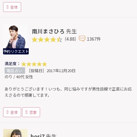
全体
南川まさひろ
先生
（4.88）
1367件
予約リクエスト
満足度：
電話占い
［投稿日］2017年12月20日
のり / 40代 女性
ありがとうございます！いつも、同じ悩みですが男性目線で正直にお応
えさるので感謝してます。
全体
恋愛
hosi7
先生