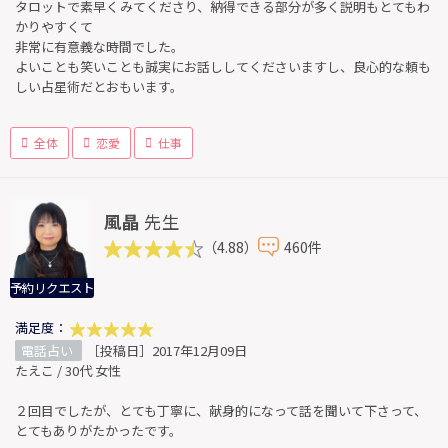
タロットで素早くみてくださり、納得できる部分が多く説明もとてもわ
かりやすくて
非常に有意義な時間でした。
よいことも笑いことも誠実にお話ししてくださいますし、良心的な頼も
しい占星術だとおもいます。
全体
恋愛
仕事
風晶
先生
（4.88）
460件
予約リクエスト
満足度：
電話占い
［投稿日］2017年12月09日
たえこ / 30代 女性
２回目でしたが、とても丁寧に、献身的になって話を聞いて下さって、
とてもありがたかったです。