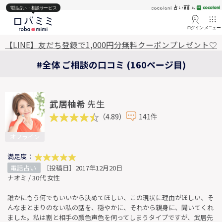
電話占い・相談サービス
ログイン
メニュー
【LINE】友だち登録で1,000円分無料クーポンプレゼント♡
#全体 ご相談の口コミ (160ページ目)
武居柚希
先生
（4.89）
141件
オフライン
満足度：
電話占い
［投稿日］2017年12月20日
ナオミ / 30代 女性
誰かにもう何でもいいから決めてほしい、この現状に理由がほしい、そ
んなまとまりのない私の話を、穏やかに、それから親身に、聞いてくれ
ました。私は割と相手の顔色声色を伺ってしまうタイプですが、武居先