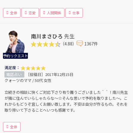
全体
恋愛
人間関係
仕事
南川まさひろ
先生
（4.88）
1367件
予約リクエスト
満足度：
電話占い
［投稿日］2017年12月15日
クォーツのママ / 50代 女性
立続きの相談に快くご対応下さり有り難うございました＾＾！南川先生
が隣に住んでいらしゃたらな〜☆そんな思いで予約を取りました〜。こ
れからもどうぞ宜しくお願い致します。不安は自分が作るもの。それを
取り除いて下さることへいつも感謝です。
全体