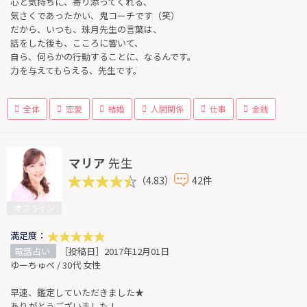
心と気持ちに、寄り添ってくれる、
気さくであったかい、鬼コーチです（笑）
だから、いつも、珠月先生の言葉は、
話をした後も、こころに響いて、
自ら、何らかの行動することに、なるんです。
力を与えてもらえる、先生です。
全体
恋愛
結婚
人間関係
仕事
金銭
マリア
先生
（4.83）
42件
オフライン
満足度：
電話占い
［投稿日］2017年12月01日
ゆーちゅべ / 30代 女性
早速、鑑定していただきました★
ありがとうございました！