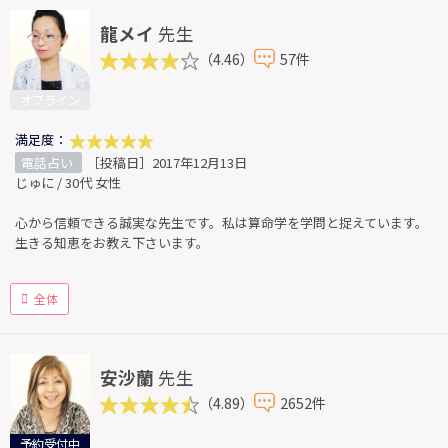
龍メイ
先生
（4.46）
57件
オフライン
満足度：
電話占い
［投稿日］2017年12月13日
じゅに / 30代 女性
心から信頼できる誠実な先生です。私は算命学を学問と捉えています。
生きる知恵をお教え下さいます。
全体
安沙蘭
先生
（4.89）
2652件
予約受付中