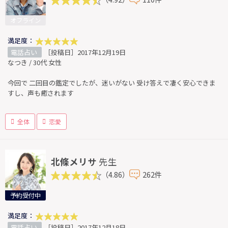
オフライン
満足度：
電話占い
［投稿日］2017年12月19日
なつき / 30代 女性
今回で 二回目の鑑定でしたが、迷いがない 受け答えで凄く安心できま
すし、声も癒されます
全体
恋愛
北條メリサ
先生
（4.86）
262件
予約受付中
満足度：
電話占い
［投稿日］2017年12月18日