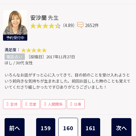
安沙蘭
先生
（4.89）
2652件
予約受付中
満足度：
電話占い
［投稿日］2017年11月27日
ほし / 30代 女性
いろんなお話がすっと心に入ってきて、目の前のことを受け入れようと
いう前向きな気持ちが生まれました。前回お話しした時のことも覚えて
いてくださり嬉しかったです◎ありがとうございました！
全体
恋愛
人間関係
仕事
前へ
159
160
161
次へ