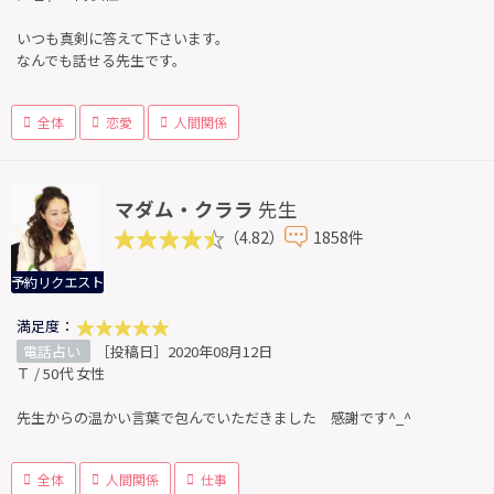
いつも真剣に答えて下さいます。
なんでも話せる先生です。
全体
恋愛
人間関係
マダム・クララ
先生
（4.82）
1858件
予約リクエスト
満足度：
電話占い
［投稿日］2020年08月12日
Ｔ / 50代 女性
先生からの温かい言葉で包んでいただきました 感謝です^_^
全体
人間関係
仕事