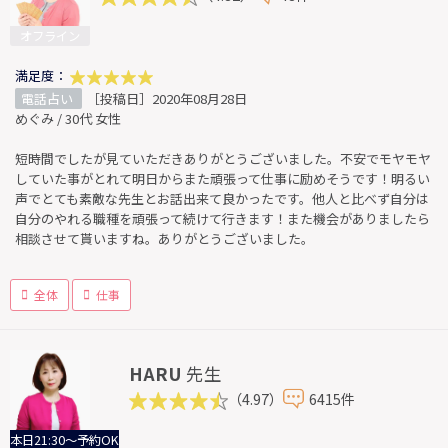
オフライン
満足度：
電話占い
［投稿日］2020年08月28日
めぐみ / 30代 女性
短時間でしたが見ていただきありがとうございました。不安でモヤモヤ
していた事がとれて明日からまた頑張って仕事に励めそうです！明るい
声でとても素敵な先生とお話出来て良かったです。他人と比べず自分は
自分のやれる職種を頑張って続けて行きます！また機会がありましたら
相談させて貰いますね。ありがとうございました。
全体
仕事
HARU
先生
（4.97）
6415件
本日21:30～予約OK