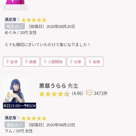
オフライン
満足度：
電話占い
［投稿日］2020年08月25日
めぐみ / 20代 女性
とても親切にきいていただけて楽になりました！
全体
結婚
人間関係
仕事
金銭
恩慈うらら
先生
（4.96）
3472件
本日15:00～予約OK
満足度：
電話占い
［投稿日］2020年08月23日
ラム / 30代 女性