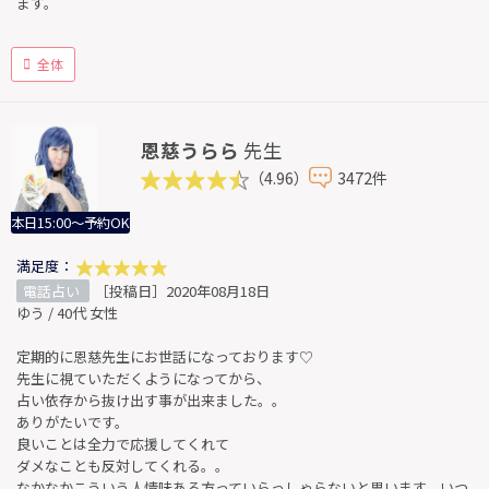
ます。
全体
恩慈うらら
先生
（4.96）
3472件
本日15:00～予約OK
満足度：
電話占い
［投稿日］2020年08月18日
ゆう / 40代 女性
定期的に恩慈先生にお世話になっております♡
先生に視ていただくようになってから、
占い依存から抜け出す事が出来ました。。
ありがたいです。
良いことは全力で応援してくれて
ダメなことも反対してくれる。。
なかなかこういう人情味ある方っていらっしゃらないと思います。いつ