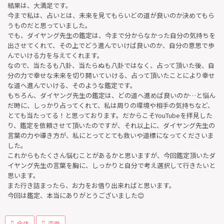
結果は、大満足です。
今まで私は、占いとは、未来を見てもらいどの道が良いのか決めてもら
うものだと思っていました。
でも、ダイヤング先生の鑑定は、今まで分からなかった自分の気持ちを
出させてくれて、その上でどう進んでいけば良いのか、自分の意思で歩
んでいける力を与えてくれます。
なので、当たるも八卦、当たらぬも八卦ではなく、占って頂いた後、自
分の力で幸せな未来を切り開いていける、占って頂いたことにより幸せ
な道へ進んでいける、そのような鑑定です。
もちろん、ダイヤング先生の鑑定は、どの道へ進めば良いのか…と悩ん
だ時に、しっかり占ってくれて、私は周りの環境や相手の気持ちなど、
とても当たってる！と思っております。だからこそYouTubeを拝見した
り、鑑定を依頼させて頂いたのですが、それ以上に、ダイヤング先生の
言葉の力や導き方が、私にとってとても救いや道標になってくださいま
した。
これからもたくさん悩むことがあるかと思いますが、今回鑑定頂いたダ
イヤング先生の言葉を胸に、しっかりと自分で考え選択して行きたいと
思います。
また行き詰まったら、お力をお借り出来ればと思います。
今回は鑑定、本当にありがとうございました😊
全体
恋愛