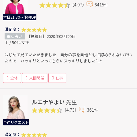
（4.97）
6415件
本日21:30～予約OK
満足度：
電話占い
［投稿日］2020年08月20日
Ｔ / 50代 女性
はじめて見ていただきました 自分の事を自他ともに認められないでい
たので ハッキリといってもらいスッキリしました^_^
全体
人間関係
仕事
ルエナやよい
先生
（4.73）
361件
予約リクエスト
満足度：