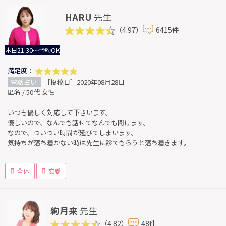
HARU
先生
（4.97）
6415件
本日21:30～予約OK
満足度：
電話占い
［投稿日］2020年08月28日
匿名 / 50代 女性
いつも優しく対応して下さいます。
優しいので、なんでも話せてなんでも聞けます。
なので、ついつい時間が延びてしまいます。
気持ちが落ち着かない時は先生に診てもらうと落ち着きます。
全体
恋愛
絢月来
先生
（4.82）
48件