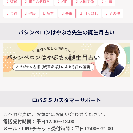
復縁
相手の気持ち
相性
人間関係
仕事
金銭
健康
家族
未来
引っ越し
その他
パシンペロンはやぶさ先生の誕生月占い
ロバミミカスタマーサポート
ご不明な点は、お気軽にお問い合わせください。
電話受付時間：平日12:00～18:00
メール・LINEチャット受付時間：平日12:00～21:00