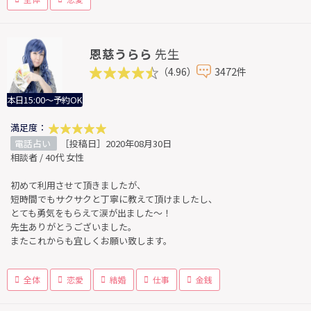
恩慈うらら
先生
（4.96）
3472件
本日15:00～予約OK
満足度：
電話占い
［投稿日］2020年08月30日
相談者 / 40代 女性
初めて利用させて頂きましたが、
短時間でもサクサクと丁寧に教えて頂けましたし、
とても勇気をもらえて涙が出ました〜！
先生ありがとうございました。
またこれからも宜しくお願い致します。
全体
恋愛
結婚
仕事
金銭