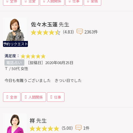
全体
恋愛
人間関係
仕事
金銭
佐々木玉蓮
先生
（4.83）
2363件
予約リクエスト
満足度：
電話占い
［投稿日］2020年08月25日
Ｔ / 50代 女性
今日も有難うございました きつい日でした
全体
人間関係
仕事
祥
先生
（5.00）
1件