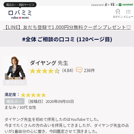
電話占い・相談サービス
ログイン
メニュー
【LINE】友だち登録で1,000円分無料クーポンプレゼント♡
#全体 ご相談の口コミ (120ページ目)
ダイヤング
先生
（4.84）
236件
オフライン
満足度：
電話占い
［投稿日］2020年09月03日
まなみ / 30代 女性
ダイヤング先生を初めて拝見したのはYouTubeでした。
今までたくさんの方の占いを拝見してきましたが、ダイヤング先生の占
いが1番自分の心に響き、今回鑑定させて頂きました。