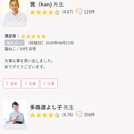
寛（kan)
先生
（4.67）
119件
オフライン
満足度：
電話占い
［投稿日］2020年08月15日
猫ねこ / 30代 女性
大事な事を思い出しました。
ありがとうございます。
全体
恋愛
仕事
多路渡よし子
先生
（4.76）
356件
オフライン