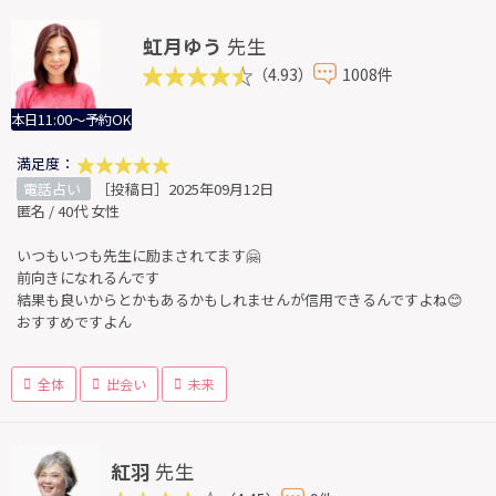
虹月ゆう
先生
（4.93）
1008件
本日11:00～予約OK
満足度：
電話占い
［投稿日］2025年09月12日
匿名 / 40代 女性
いつもいつも先生に励まされてます🤗
前向きになれるんです
結果も良いからとかもあるかもしれませんが信用できるんですよね😊
おすすめですよん
全体
出会い
未来
紅羽
先生