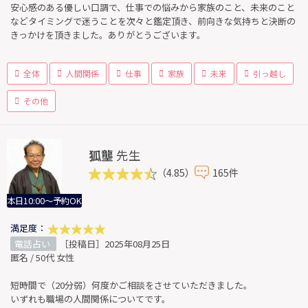
安心感のある優しい口調で、仕事での悩みから家族のこと、未来のこと
などタイミングで迷うことを次々と鑑定頂き、前向きな気持ちと決断の
きっかけを頂きました。ありがとうございます。
全体
人間関係
仕事
家族
未来
引っ越し
その他
狐壟
先生
（4.85）
165件
本日10:00～予約OK
満足度：
電話占い
［投稿日］2025年08月25日
匿名 / 50代 女性
短時間で（20分弱）何度かご相談をさせていただきました。
いずれも職場の人間関係についてです。