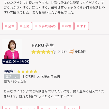
ていただきとても良かったです。お話も具体的に説明してくださり、す
ごくわかりやすく、話しやすく、最後は笑っちゃうくらい何でも話しや
すい雰囲気でした。またお願いしたい先生でした。
全体
恋愛
相手の気持ち
相性
未来
HARU
先生
（4.97）
6415件
本日22:00～予約OK
満足度：
電話占い
［投稿日］2025年08月15日
匿名 / 30代 女性
どんなタイミングでご相談させていただいても、快く温かく迎えてくだ
さいます。鑑定も納得でき当たることが多いです