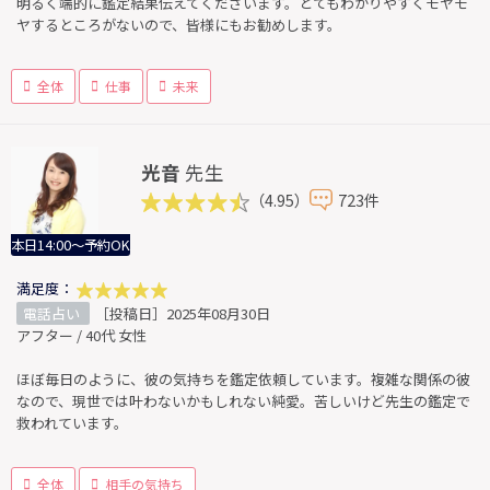
明るく端的に鑑定結果伝えてくださいます。とてもわかりやすくモヤモ
ヤするところがないので、皆様にもお勧めします。
全体
仕事
未来
光音
先生
（4.95）
723件
本日14:00～予約OK
満足度：
電話占い
［投稿日］2025年08月30日
アフター / 40代 女性
ほぼ毎日のように、彼の気持ちを鑑定依頼しています。複雑な関係の彼
なので、現世では叶わないかもしれない純愛。苦しいけど先生の鑑定で
救われています。
全体
相手の気持ち