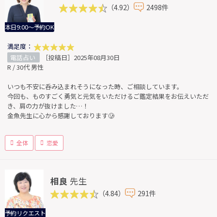
（4.92）
2498件
本日9:00～予約OK
満足度：
電話占い
［投稿日］2025年08月30日
R / 30代 男性
いつも不安に呑み込まれそうになった時、ご相談しています。
今回も、ものすごく勇気と元気をいただけるご鑑定結果をお伝えいただ
き、肩の力が抜けました…！
金魚先生に心から感謝しております🥲
全体
恋愛
相良
先生
（4.84）
291件
予約リクエスト