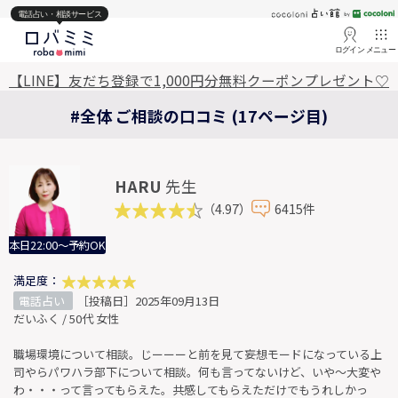
電話占い・相談サービス
ログイン
メニュー
【LINE】友だち登録で1,000円分無料クーポンプレゼント♡
#全体 ご相談の口コミ (17ページ目)
HARU
先生
（4.97）
6415件
本日22:00～予約OK
満足度：
電話占い
［投稿日］2025年09月13日
だいふく / 50代 女性
職場環境について相談。じーーーと前を見て妄想モードになっている上
司やらパワハラ部下について相談。何も言ってないけど、いや～大変や
わ・・・って言ってもらえた。共感してもらえただけでもうれしかっ