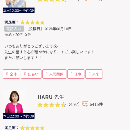
本日12:00～予約OK
満足度：
電話占い
［投稿日］2025年08月16日
匿名 / 20代 女性
いつもありがとうございます😭
先生の話すと心が穏やかになり、すごい楽しいです！
またお願いします！！
全体
出会い
人間関係
仕事
未来
HARU
先生
（4.97）
6415件
本日22:00～予約OK
満足度：