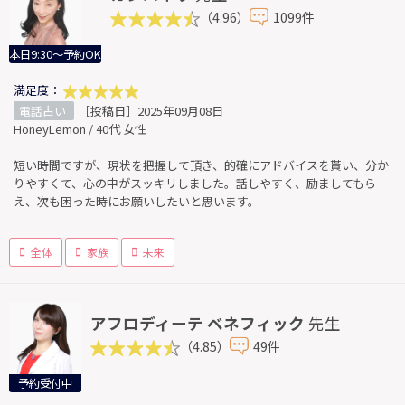
（4.96）
1099件
本日9:30～予約OK
満足度：
電話占い
［投稿日］2025年09月08日
HoneyLemon / 40代 女性
短い時間ですが、現状を把握して頂き、的確にアドバイスを貰い、分か
りやすくて、心の中がスッキリしました。話しやすく、励ましてもら
え、次も困った時にお願いしたいと思います。
全体
家族
未来
アフロディーテ ベネフィック
先生
（4.85）
49件
予約受付中