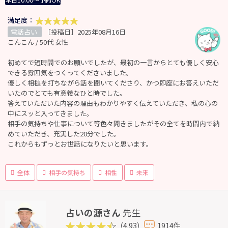
本日10:00～予約OK
満足度：
電話占い
［投稿日］2025年08月16日
こんこん / 50代 女性
初めてで短時間でのお願いでしたが、最初の一言からとても優しく安心
できる雰囲気をつくってくださいました。
優しく相槌を打ちながら話を聞いてくださり、かつ即座にお答えいただ
いたのでとても有意義なひと時でした。
答えていただいた内容の理由もわかりやすく伝えていただき、私の心の
中にスッと入ってきました。
相手の気持ちや仕事について等色々聞きましたがその全てを時間内で納
めていただき、充実した20分でした。
これからもずっとお世話になりたいと思います。
全体
相手の気持ち
相性
未来
占いの源さん
先生
（4.93）
1914件