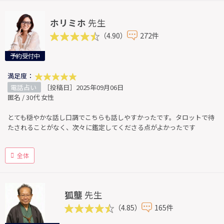
ホリミホ
先生
（4.90）
272件
予約受付中
満足度：
電話占い
［投稿日］2025年09月06日
匿名 / 30代 女性
とても穏やかな話し口調でこちらも話しやすかったです。タロットで待
たされることがなく、次々に鑑定してくださる点がよかったです
全体
狐壟
先生
（4.85）
165件