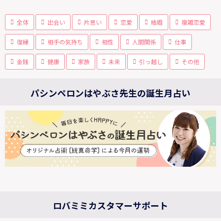
全体
出会い
片思い
恋愛
結婚
複雑恋愛
復縁
相手の気持ち
相性
人間関係
仕事
金銭
健康
家族
未来
引っ越し
その他
パシンペロンはやぶさ先生の誕生月占い
ロバミミカスタマーサポート