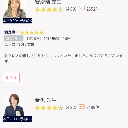
安沙蘭
先生
（4.89）
2652件
本日9:30～予約OK
満足度：
電話占い
［投稿日］2019年09月16日
ユッカ / 30代 女性
久々に人の優しさに触れて、ホッといたしました。ありがとうございま
す。
全体
金魚
先生
（4.92）
2498件
本日7:00～予約OK