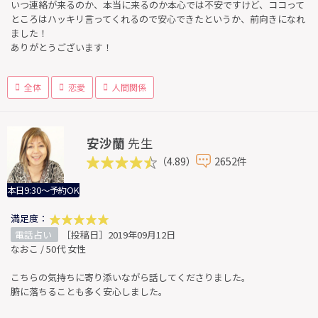
いつ連絡が来るのか、本当に来るのか本心では不安ですけど、ココって
ところはハッキリ言ってくれるので安心できたというか、前向きになれ
ました！
ありがとうございます！
全体
恋愛
人間関係
安沙蘭
先生
（4.89）
2652件
本日9:30～予約OK
満足度：
電話占い
［投稿日］2019年09月12日
なおこ / 50代 女性
こちらの気持ちに寄り添いながら話してくださりました。
腑に落ちることも多く安心しました。