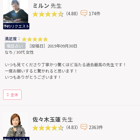
ミルン
先生
（4.88）
174件
予約リクエスト
満足度：
電話占い
［投稿日］2019年09月30日
なち / 30代 女性
いつも見てくださり丁寧かつ驚くほど当たる過去最高の先生です！
一度お願いすると驚かれると思います！
いつもありがとうございます！
全体
佐々木玉蓮
先生
（4.83）
2363件