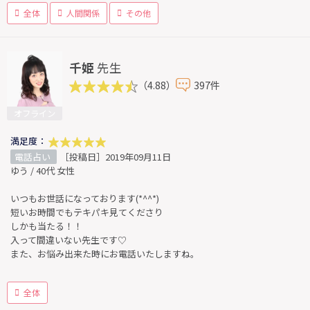
全体
人間関係
その他
千姫
先生
（4.88）
397件
オフライン
満足度：
電話占い
［投稿日］2019年09月11日
ゆう / 40代 女性
いつもお世話になっております(*^^*)
短いお時間でもテキパキ見てくださり
しかも当たる！！
入って間違いない先生です♡
また、お悩み出来た時にお電話いたしますね。
全体