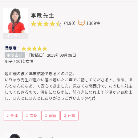
李竜
先生
（4.90）
1309件
オフライン
満足度：
電話占い
［投稿日］2019年09月08日
朋子 / 20代 女性
遠距離の彼と年末結婚できるとのお話、
いりゅう先生が温かい落ち着いたお声でお話してくださると、ああ、ほ
んとなんだなあ、て安心できました。気さくな関西弁で、たのしく対応
してくださるので、深刻にならずに、前向きになれます♡温かいお励ま
し、ほんとにほんとにありがとうございます(^^)♬
全体
恋愛
結婚
仕事