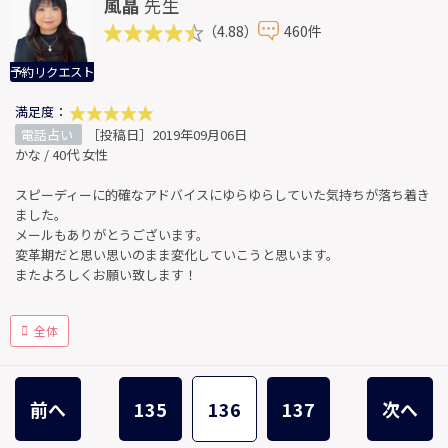
風晶
先生
（4.88）
460件
予約リクエスト
満足度：
電話占い
［投稿日］2019年09月06日
かな / 40代 女性
スピーディーに的確なアドバイスにゆらゆらしていた気持ちが落ち着き
ました。
メールもありがとうございます。
変革期だと思い思いのまま変化していこうと思います。
またよろしくお願い致します！
全体
前へ
135
136
137
次へ