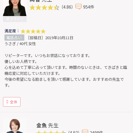
（4.86）
954件
オフライン
満足度：
電話占い
［投稿日］2019年10月11日
うさぎ / 40代 女性
リピーターです。いつもお世話になっております。
優しいお人柄です。
心を込めて丁寧に占って頂いてます。時間のないときは、てきぱきと臨
機応変に対応していただけます。
今後の希望になる励ましを頂いて感謝しています。おすすめの先生で
す。
全体
金魚
先生
（4.92）
2498件