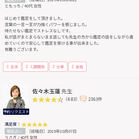
ともっち / 40代 女性
はじめて鑑定をして頂きました。
言葉の一言一言が力強くパワーを感じました。
待たせない鑑定でストレスなしです。
私が話がまとまらないまま話しても先生の方から鑑定の話をしながら進
めていくので安心して鑑定を受ける事が出来ました。
有難うございます。
全体
人間関係
仕事
金銭
佐々木玉蓮
先生
（4.83）
2363件
予約リクエスト
満足度：
電話占い
［投稿日］2019年10月07日
うさぎ / 40代 女性