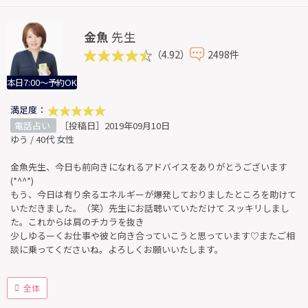
金魚
先生
（4.92）
2498件
本日7:00～予約OK
満足度：
電話占い
［投稿日］2019年09月10日
ゆう / 40代 女性
金魚先生、今日も前向きになれるアドバイスをありがとうございます
(*^^*)
もう、今日は有り余るエネルギーが爆発しておりましたところを助けて
いただきました。（笑）先生にお話聴いていただけて スッキリしまし
た。これからは肩のチカラを抜き
少しゆるーくお仕事や彼と向き合っていこうと思っています♡またご相
談に乗ってくださいね。よろしくお願いいたします。
全体