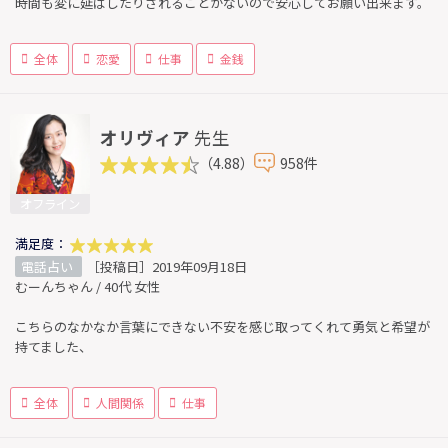
時間も変に延ばしたりされることがないので安心してお願い出来ます。
全体
恋愛
仕事
金銭
オリヴィア
先生
（4.88）
958件
オフライン
満足度：
電話占い
［投稿日］2019年09月18日
むーんちゃん / 40代 女性
こちらのなかなか言葉にできない不安を感じ取ってくれて勇気と希望が
持てました、
全体
人間関係
仕事