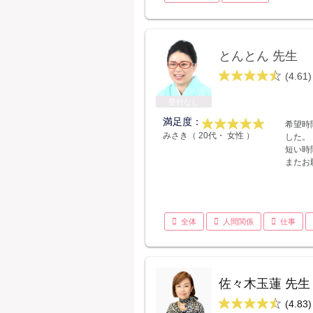
とんとん 先生
(4.61)
受付なし
満足度：
希望時
みさき（ 20代・ 女性 ）
した。
短い時
またお
全体
人間関係
仕事
佐々木玉蓮 先生
(4.83)