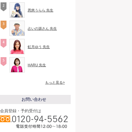
恩慈うらら 先生
占いの源さん 先生
虹月ゆう 先生
HARU 先生
もっと見る>
お問い合わせ
会員登録・予約受付は