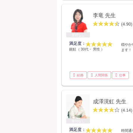
李竜 先生
(4.90)
受付なし
満足度：
穏やか
銀鮭（ 30代・ 男性 ）
ます！
結婚
人間関係
仕事
成澤滉虹 先生
(4.14)
受付なし
満足度：
時間通