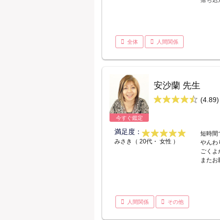
落ち込
全体
人間関係
安沙蘭 先生
(4.89)
今すぐ鑑定
満足度：
短時間
みさき（ 20代・ 女性 ）
やんわ
ごくよ
またお
人間関係
その他