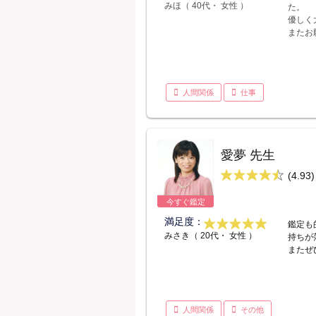
みほ（ 40代・ 女性 ）
た。
優しく
またお
人間関係
仕事
愛夢 先生
(4.93)
今すぐ鑑定
満足度：
鑑定も
みさき（ 20代・ 女性 ）
持ちが
またぜ
人間関係
その他