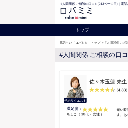
#人間関係 ご相談の口コミ(213ページ目)｜電
トップ
電話占い「ロバミミ」トップ
>
#人間関係 ご相
#人間関係 ご相談の口
佐々木玉蓮 先生
(4.83)
予約リクエスト
満足度：
短い時
ちょこ（ 30代・ 女性 ）
す。あ