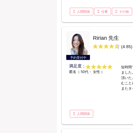
人間関係
仕事
その他
Ririan 先生
(4.85)
予約受付中
満足度：
短時間
匿名（ 50代・ 女性 ）
ました
頂いた
むこと
またタ
人間関係