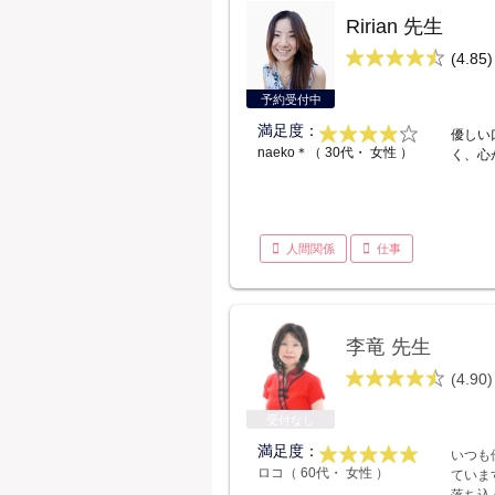
Ririan 先生
(4.85)
予約受付中
満足度：
優しい
naeko＊（ 30代・ 女性 ）
く、心
人間関係
仕事
李竜 先生
(4.90)
受付なし
満足度：
いつも
ロコ（ 60代・ 女性 ）
ていま