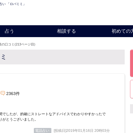
話占い 「ロバミミ」
占う
相談する
初めての
談の口コミ(213ページ目)
コミ
2363件
間でしたが、的確にストレートなアドバイスでわかりやすかったで
りがとうございました。
電話占い
[投稿日]2019年01月16日 20時03分