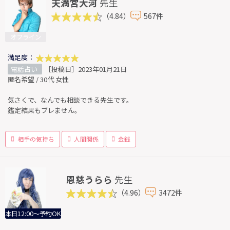
天満宮大河
先生
（4.84）
567件
オフライン
満足度：
電話占い
［投稿日］2023年01月21日
匿名希望 / 30代 女性
気さくで、なんでも相談できる先生です。
鑑定結果もブレません。
相手の気持ち
人間関係
金銭
恩慈うらら
先生
（4.96）
3472件
本日12:00～予約OK