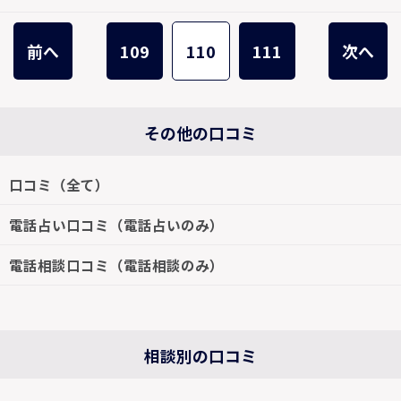
前へ
109
110
111
次へ
その他の口コミ
口コミ（全て）
電話占い口コミ（電話占いのみ）
電話相談口コミ（電話相談のみ）
相談別の口コミ