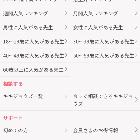
週間人気ランキング
月間人気ランキング
男性に人気がある先生
女性に人気がある先生
18～29歳に人気がある先生
30～39歳に人気がある先生
40～49歳に人気がある先生
50～59歳に人気がある先生
60歳以上に人気がある先生
相談する
キキジョウズ一覧
今すぐ相談できるキキジョ
ウズ
サポート
初めての方
会員さまのお得情報