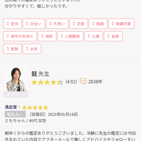
分かりやすくて、嬉しかったです。
全体
出会い
片思い
恋愛
結婚
複雑恋愛
相手の気持ち
相性
人間関係
仕事
金銭
家族
未来
龍
先生
（4.92）
2838件
オフライン
満足度：
電話占い
［投稿日］2023年01月16日
ともちゃん / 40代 女性
朝早くからの鑑定ありがとうございました。冷静に先生の鑑定には今回
含まれていた内容でアフターメールで優しくアドバイスやフォローをい