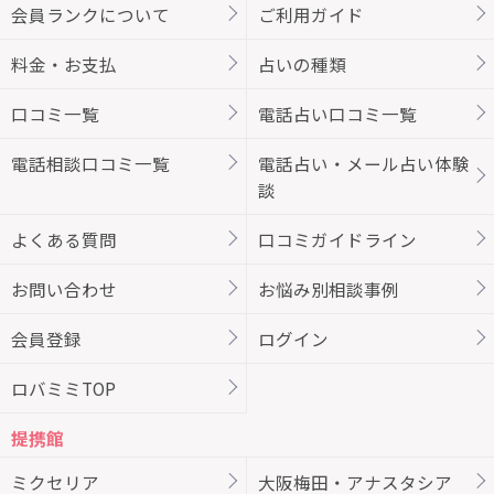
会員ランクについて
ご利用ガイド
料金・お支払
占いの種類
口コミ一覧
電話占い口コミ一覧
電話相談口コミ一覧
電話占い・メール占い体験
談
よくある質問
口コミガイドライン
お問い合わせ
お悩み別相談事例
会員登録
ログイン
ロバミミTOP
提携館
ミクセリア
大阪梅田・アナスタシア