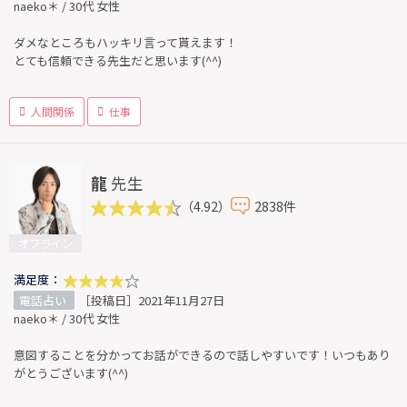
naeko＊ / 30代 女性
ダメなところもハッキリ言って貰えます！
とても信頼できる先生だと思います(^^)
人間関係
仕事
龍
先生
（4.92）
2838件
オフライン
満足度：
電話占い
［投稿日］2021年11月27日
naeko＊ / 30代 女性
意図することを分かってお話ができるので話しやすいです！いつもあり
がとうございます(^^)