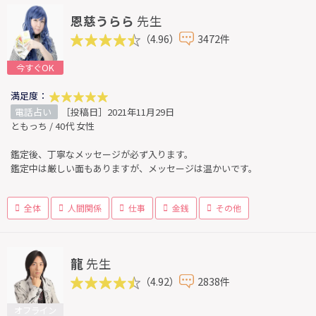
恩慈うらら
先生
（4.96）
3472件
今すぐOK
満足度：
電話占い
［投稿日］2021年11月29日
ともっち / 40代 女性
鑑定後、丁寧なメッセージが必ず入ります。
鑑定中は厳しい面もありますが、メッセージは温かいです。
全体
人間関係
仕事
金銭
その他
龍
先生
（4.92）
2838件
オフライン