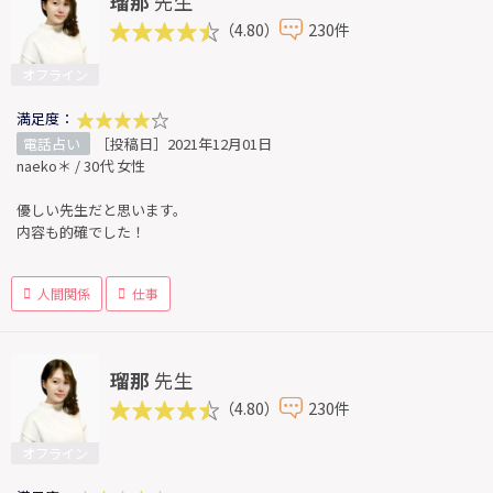
瑠那
先生
（4.80）
230件
オフライン
満足度：
電話占い
［投稿日］2021年12月01日
naeko＊ / 30代 女性
優しい先生だと思います。
内容も的確でした！
人間関係
仕事
瑠那
先生
（4.80）
230件
オフライン