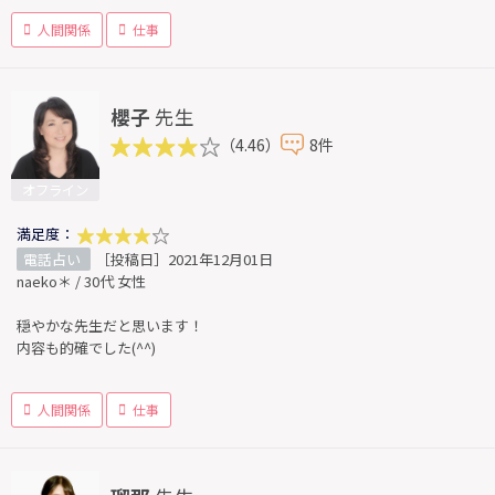
人間関係
仕事
櫻子
先生
（4.46）
8件
オフライン
満足度：
電話占い
［投稿日］2021年12月01日
naeko＊ / 30代 女性
穏やかな先生だと思います！
内容も的確でした(^^)
人間関係
仕事