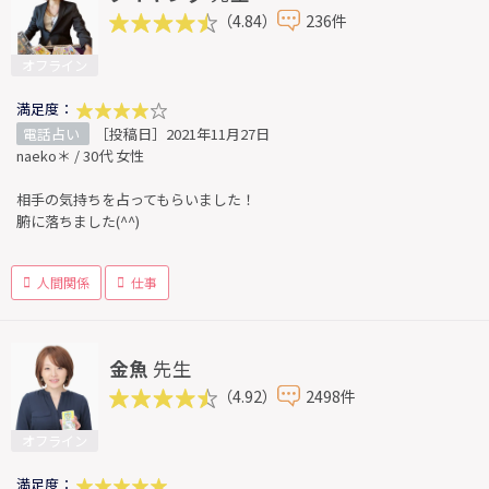
（4.84）
236件
オフライン
満足度：
電話占い
［投稿日］2021年11月27日
naeko＊ / 30代 女性
相手の気持ちを占ってもらいました！
腑に落ちました(^^)
人間関係
仕事
金魚
先生
（4.92）
2498件
オフライン
満足度：