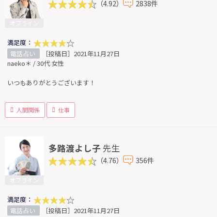
（4.92）
2838件
オフライン
満足度：
電話占い
［投稿日］2021年11月27日
naeko＊ / 30代 女性
いつもありがとうございます！
人間関係
仕事
多路渡よし子
先生
（4.76）
356件
オフライン
満足度：
電話占い
［投稿日］2021年11月27日