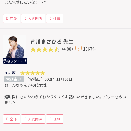
また電話したいな！^ - ^
恋愛
人間関係
仕事
南川まさひろ
先生
（4.88）
1367件
予約リクエスト
満足度：
電話占い
［投稿日］2021年11月26日
むーんちゃん / 40代 女性
短時間にもかかわらずわかりやすくお話いただきました。パワーもらい
ました
全体
人間関係
仕事