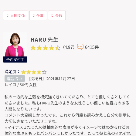
人間関係
仕事
金銭
HARU
先生
（4.97）
6415件
予約受付中
満足度：
電話占い
［投稿日］2021年11月27日
レイコ / 50代 女性
私の一方的な主張を根気強くきいてくださり、とても優しくさとしてく
ださいました。私もHARU先生のような女性らしい優しい包容力のある
人間になりたいです。
コメント大変嬉しかったです。これから何度も読みかえし自分の訓示に
大切にさせていただきますね。
⭐マイナス１だったのは抽象的な表現が多くイメージではわかるけど具
体的な表現をもっとバンバンほしかったです。だって彼と私のそれぞれ