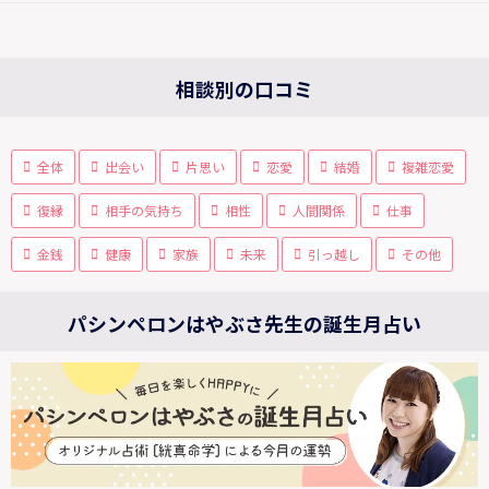
相談別の口コミ
全体
出会い
片思い
恋愛
結婚
複雑恋愛
復縁
相手の気持ち
相性
人間関係
仕事
金銭
健康
家族
未来
引っ越し
その他
パシンペロンはやぶさ先生の誕生月占い