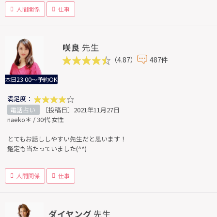
人間関係
仕事
咲良
先生
（4.87）
487件
本日23:00～予約OK
満足度：
電話占い
［投稿日］2021年11月27日
naeko＊ / 30代 女性
とてもお話ししやすい先生だと思います！
鑑定も当たっていました(^^)
人間関係
仕事
ダイヤング
先生