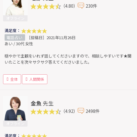
（4.80）
230件
オフライン
満足度：
電話占い
［投稿日］2021年11月26日
あい / 30代 女性
穏やかで主観をいれず話してくださいますので、相談しやすいです★聞
いたことを次々サクサク答えてくださいました。
全体
人間関係
金魚
先生
（4.92）
2498件
オフライン
満足度：