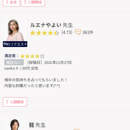
全体
人間関係
ルエナやよい
先生
（4.73）
361件
予約リクエスト
満足度：
電話占い
［投稿日］2021年11月27日
naeko＊ / 30代 女性
相手の気持ちを占ってもらいました！
内容も的確だったと思います(^^)
人間関係
龍
先生