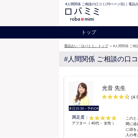
#人間関係 ご相談の口コミ(70ページ目)｜電話
トップ
電話占い「ロバミミ」トップ
>
#人間関係 ご相
#人間関係 ご相談の口
光音 先生
(4.
本日15:30～予約OK
満足度：
このと
アフター（ 40代・ 女性 ）
間に追
に頭を
人の考