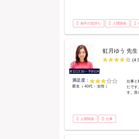
相手の気持ち
人間関係
虹月ゆう 先生
(4.
本日13:30～予約OK
満足度：
仕事と
匿名（ 40代・ 女性 ）
たです
す。良
人間関係
仕事