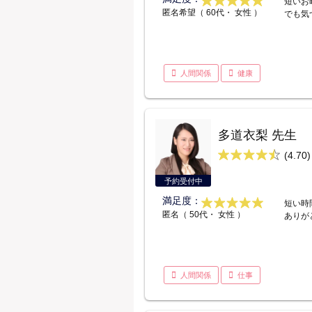
短いお
匿名希望（ 60代・ 女性 ）
でも気
人間関係
健康
多道衣梨 先生
(4.70)
予約受付中
満足度：
短い時
匿名（ 50代・ 女性 ）
ありが
人間関係
仕事