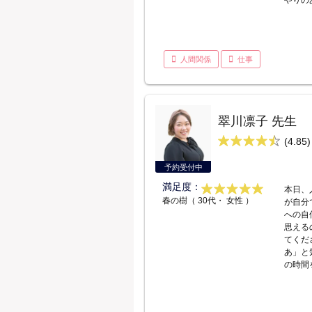
やりの
人間関係
仕事
翠川凛子 先生
(4.85)
予約受付中
満足度：
本日、
春の樹（ 30代・ 女性 ）
が自分
への自
思える
てくだ
あ」と
の時間