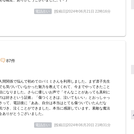
ある鑑定、ありがとうございました。(^-^)
電話占い
[投稿日]2024年06月21日 22時16分
87件
人間関係で悩んで初めてロバミミさんを利用しました。まず凛子先生
でも気づいていなかった魅力を教えてくれて、今までやってきたこと
信になりました。さらに優しいお声で「そんなことがあっても真剣に
のは好きという証拠」「傷つくときは、泣いてもいい」とおっしゃっ
さって、電話後に「ああ、自分は本当はとても傷ついていたんだな
気づき、泣くことができました。本当に感謝しています。素敵な魔法
をありがとうございました。
電話占い
[投稿日]2024年06月20日 21時31分