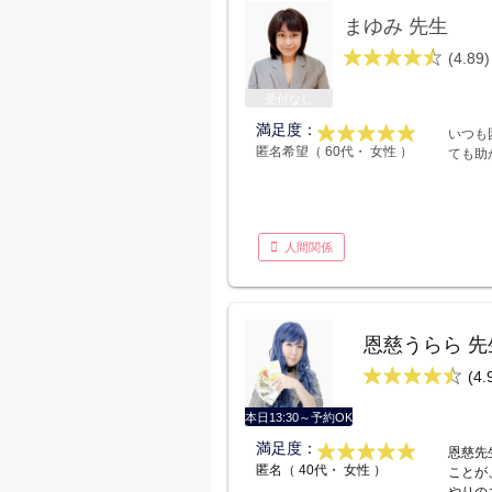
まゆみ 先生
(4.89)
受付なし
満足度：
いつも
匿名希望（ 60代・ 女性 ）
ても助
人間関係
恩慈うらら 先
(4.
本日13:30～予約OK
満足度：
恩慈先
匿名（ 40代・ 女性 ）
ことが