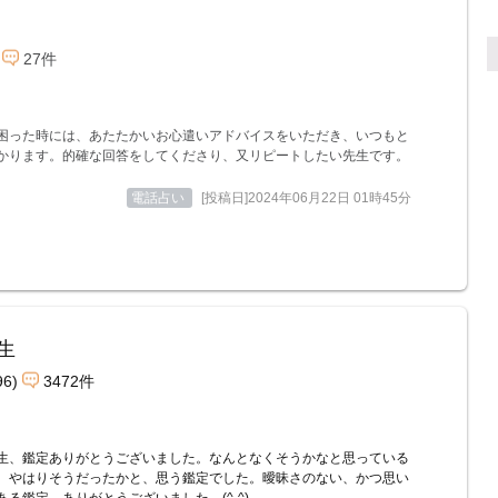
27件
困った時には、あたたかいお心遣いアドバイスをいただき、いつもと
かります。的確な回答をしてくださり、又リピートしたい先生です。
電話占い
[投稿日]2024年06月22日 01時45分
生
96)
3472件
生、鑑定ありがとうございました。なんとなくそうかなと思っている
、やはりそうだったかと、思う鑑定でした。曖昧さのない、かつ思い