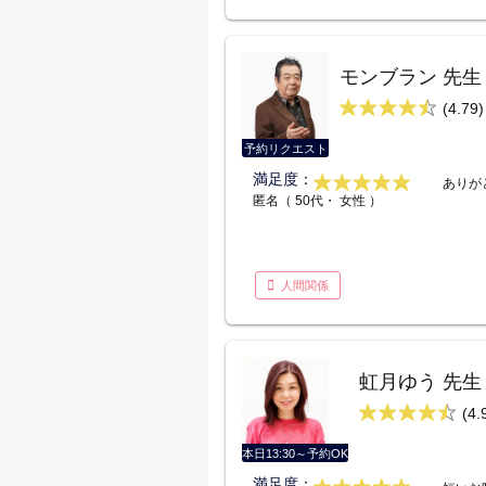
モンブラン 先生
(4.79)
予約リクエスト
満足度：
ありが
匿名（ 50代・ 女性 ）
人間関係
虹月ゆう 先生
(4.
本日13:30～予約OK
満足度：