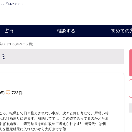
占い 「ロバミミ」
占う
相談する
初めての
談の口コミ(70ページ目)
コミ
95)
723件
ころ、転職して日々抱えきれない事が、次々と押し寄せて、戸惑い時
われ計画通りに進まず、離脱してて… この道で合ってるのかとたま
よぎる始末。 鑑定結果を軸に改めて考えられます! 光音先生は個
えを鑑定結果に入れないから大好きです🥰