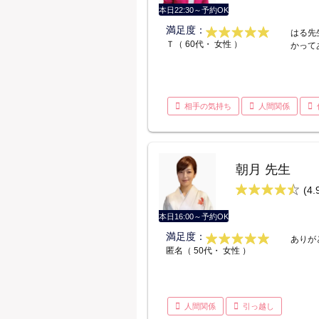
本日22:30～予約OK
満足度：
はる先
Ｔ（ 60代・ 女性 ）
かって
相手の気持ち
人間関係
朝月 先生
(4.
本日16:00～予約OK
満足度：
ありが
匿名（ 50代・ 女性 ）
人間関係
引っ越し