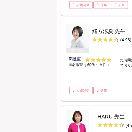
人間関係
仕事
未来
緒方涼夏 先生
(4.98)
受付なし
満足度：
短時間
匿名希望（ 60代・ 女性 ）
ており
人間関係
健康
HARU 先生
(4.