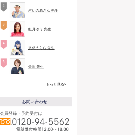
占いの源さん 先生
虹月ゆう 先生
恩慈うらら 先生
金魚 先生
もっと見る>
お問い合わせ
会員登録・予約受付は