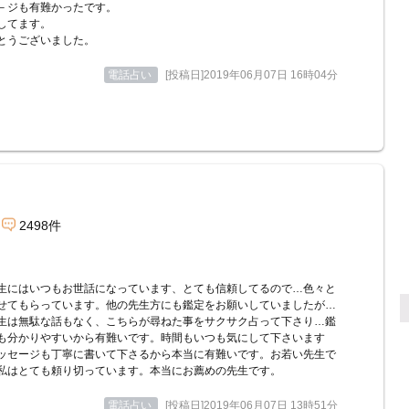
－ジも有難かったです。
してます。
とうございました。
電話占い
[投稿日]2019年06月07日 16時04分
2498件
生にはいつもお世話になっています、とても信頼してるので…色々と
せてもらっています。他の先生方にも鑑定をお願いしていましたが…
生は無駄な話もなく、こちらが尋ねた事をサクサク占って下さり…鑑
も分かりやすいから有難いです。時間もいつも気にして下さいます
ッセージも丁寧に書いて下さるから本当に有難いです。お若い先生で
私はとても頼り切っています。本当にお薦めの先生です。
電話占い
[投稿日]2019年06月07日 13時51分