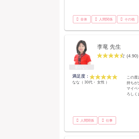
全体
人間関係
その他
李竜 先生
(4.90)
受付なし
満足度：
この度
なな（ 30代・ 女性 ）
持ちが
マイペ
ろしく
人間関係
仕事