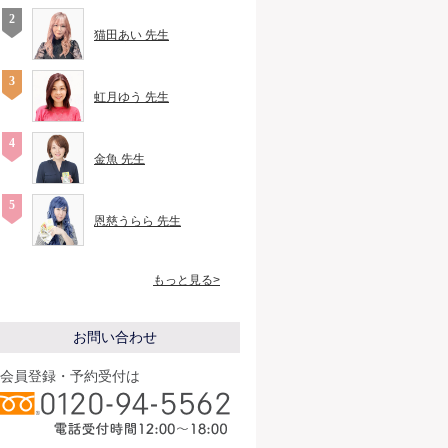
猫田あい 先生
虹月ゆう 先生
金魚 先生
恩慈うらら 先生
もっと見る>
お問い合わせ
会員登録・予約受付は