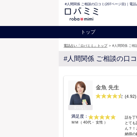
#人間関係 ご相談の口コミ(207ページ目)｜電
トップ
電話占い「ロバミミ」トップ
>
#人間関係 ご相
#人間関係 ご相談の口
金魚 先生
(4.92)
受付なし
満足度：
話を丁
ＭＭ（ 40代・ 女性 ）
とても
ん？！
納得の