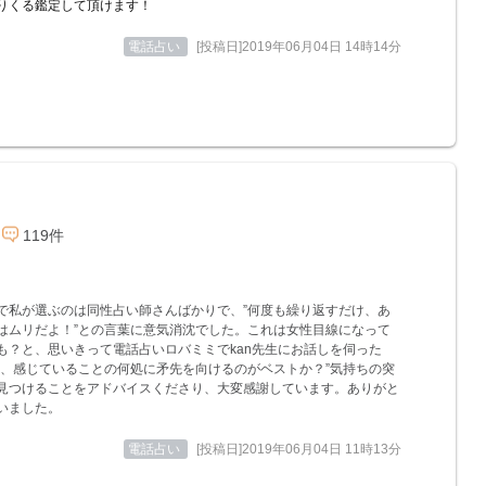
りくる鑑定して頂けます！
電話占い
[投稿日]2019年06月04日 14時14分
119件
で私が選ぶのは同性占い師さんばかりで、”何度も繰り返すだけ、あ
はムリだよ！”との言葉に意気消沈でした。これは女性目線になって
も？と、思いきって電話占いロバミミでkan先生にお話しを伺った
今、感じていることの何処に矛先を向けるのがベストか？”気持ちの突
見つけることをアドバイスくださり、大変感謝しています。ありがと
いました。
電話占い
[投稿日]2019年06月04日 11時13分