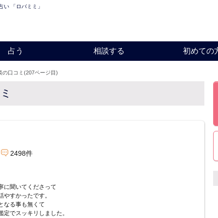
話占い 「ロバミミ」
占う
相談する
初めての
談の口コミ(207ページ目)
コミ
2498件
寧に聞いてくださって
話やすかったです。
となる事も無くて
鑑定でスッキリしました。