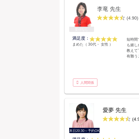
李竜 先生
(4.90)
受付なし
満足度：
短時間
まめた（ 30代・ 女性 ）
も嬉し
教えて
有難う
人間関係
愛夢 先生
(4.
本日20:30～予約OK