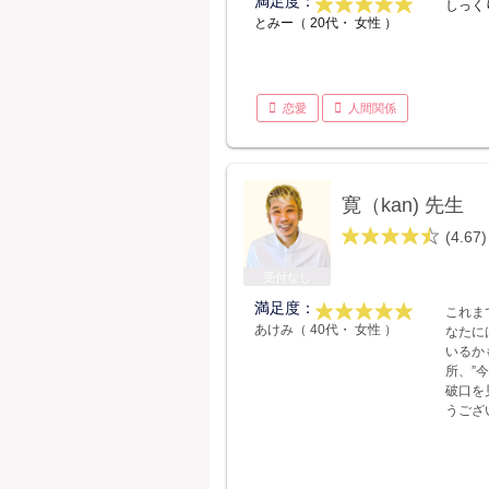
満足度：
しっく
とみー（ 20代・ 女性 ）
恋愛
人間関係
寛（kan) 先生
(4.67)
受付なし
満足度：
これま
あけみ（ 40代・ 女性 ）
なたに
いるか
所、”
破口を
うござ