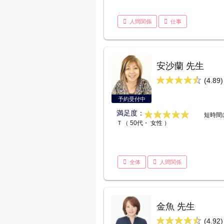
人間関係
仕事
安沙蘭 先生
(4.89)
予約受付中
満足度：
短時間
Ｔ（ 50代・ 女性 ）
全体
人間関係
金魚 先生
(4.92)