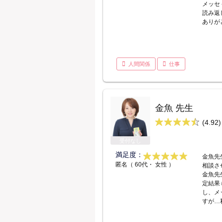
メッセ
読み返
ありが
人間関係
仕事
金魚 先生
(4.92)
受付なし
満足度：
金魚先
匿名（ 60代・ 女性 ）
相談さ
金魚先
定結果
し、メ
すが…