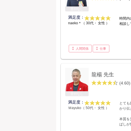
受付なし
満足度：
時間内
naeko＊（ 30代・ 女性 ）
相談して
人間関係
仕事
龍楊 先生
(4.60)
受付なし
満足度：
とても
Ｍayuko（ 50代・ 女性 ）
かり伝
本質を
ばしが