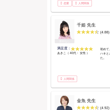
恋愛
人間関係
千姫 先生
(4.88)
受付なし
満足度：
初めて
あきこ（ 40代・ 女性 ）
ハキと
た。
人間関係
金魚 先生
(4.92)