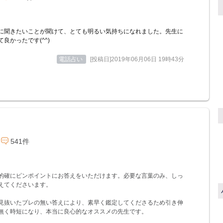
に聞きたいことが聞けて、とても明るい気持ちになれました。先生に
良かったです(^^)
電話占い
[投稿日]2019年06月06日 19時43分
541件
的確にピンポイントにお答えをいただけます。必要な言葉のみ、しっ
えてくださいます。
見抜いたブレの無い答えにより、素早く鑑定してくださるため引き伸
無く時短になり、本当に良心的なオススメの先生です。