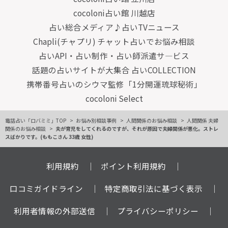
cocoloni占い館 川越店
占い総合メディア♪占いTVニュース
Chapli(チャプリ) チャット占いでお悩み相談
占いAPI・占い制作・占い師派遣サ―ビス
話題の占いサイトが大集合 占いCOLLECTION
携帯番号占いのシウマ監修「1分開運琉球秘術」
cocoloni Select
電話占い「ロバミミ」TOP
お悩み別相談事例
人間関係のお悩み相談
人間関係 夫婦
関係のお悩み相談
夫が育児をしてくれるのですが、それが原因で夫婦関係が悪化。ストレ
スばかりです。(ももこさん 33歳 女性)
利用規約
ポイント利用規約
口コミガイドライン
特定商取引法に基づく表示
利用者情報の外部送信
プライバシーポリシー