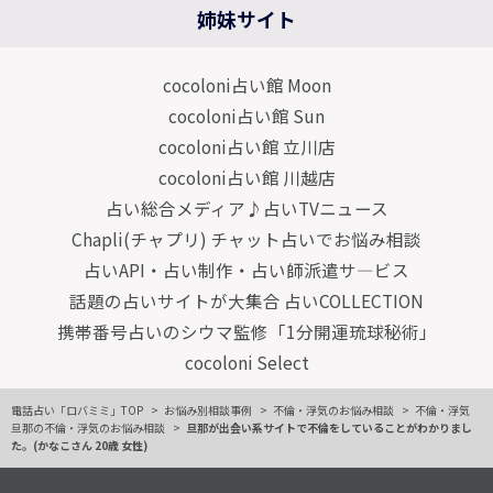
姉妹サイト
cocoloni占い館 Moon
cocoloni占い館 Sun
cocoloni占い館 立川店
cocoloni占い館 川越店
占い総合メディア♪占いTVニュース
Chapli(チャプリ) チャット占いでお悩み相談
占いAPI・占い制作・占い師派遣サ―ビス
話題の占いサイトが大集合 占いCOLLECTION
携帯番号占いのシウマ監修「1分開運琉球秘術」
cocoloni Select
電話占い「ロバミミ」TOP
お悩み別相談事例
不倫・浮気のお悩み相談
不倫・浮気
旦那の不倫・浮気のお悩み相談
旦那が出会い系サイトで不倫をしていることがわかりまし
た。(かなこさん 20歳 女性)