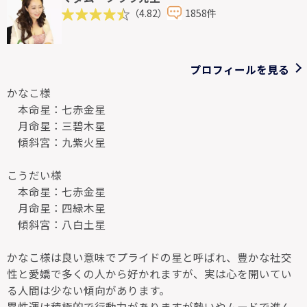
（4.82）
1858件
プロフィールを見る
かなこ様
本命星：七赤金星
月命星：三碧木星
傾斜宮：九紫火星
こうだい様
本命星：七赤金星
月命星：四緑木星
傾斜宮：八白土星
かなこ様は良い意味でプライドの星と呼ばれ、豊かな社交
性と愛嬌で多くの人から好かれますが、実は心を開いてい
る人間は少ない傾向があります。
異性運は積極的で行動力がありますが勢いやムードで進ん