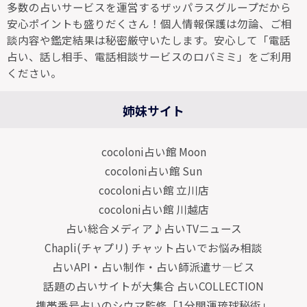
多数の占いサービスを運営するザッパラスグループだから
安心ポイントも盛りだくさん！個人情報保護は勿論、ご相
談内容や鑑定結果は秘密厳守いたします。安心して「電話
占い、話し相手、電話相談サービスのロバミミ」をご利用
ください。
姉妹サイト
cocoloni占い館 Moon
cocoloni占い館 Sun
cocoloni占い館 立川店
cocoloni占い館 川越店
占い総合メディア♪占いTVニュース
Chapli(チャプリ) チャット占いでお悩み相談
占いAPI・占い制作・占い師派遣サ―ビス
話題の占いサイトが大集合 占いCOLLECTION
携帯番号占いのシウマ監修「1分開運琉球秘術」