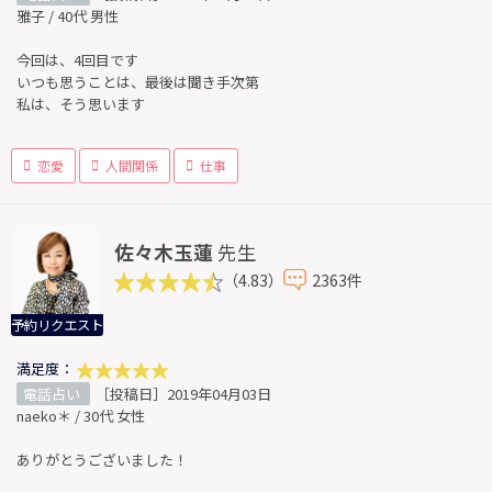
雅子 / 40代 男性
今回は、4回目です
いつも思うことは、最後は聞き手次第
私は、そう思います
恋愛
人間関係
仕事
佐々木玉蓮
先生
（4.83）
2363件
予約リクエスト
満足度：
電話占い
［投稿日］2019年04月03日
naeko＊ / 30代 女性
ありがとうございました！