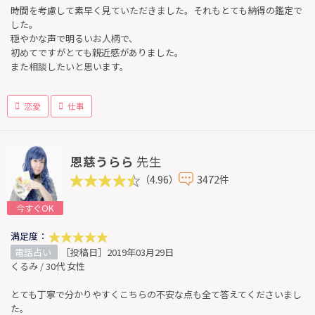
時間を考慮して素早く見ていただきました。それもとても納得の鑑定で
した。
穏やかな声で明るいお人柄で、
初めてですがとても親近感がありました。
また相談したいと思います。
恋愛
仕事
恩慈うらら
先生
（4.96）
3472件
今すぐOK
満足度：
電話占い
［投稿日］2019年03月29日
くるみ / 30代 女性
とても丁寧で分かりやすくこちらの不安な点も全て答えてくださいまし
た。