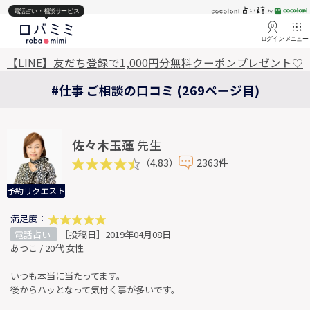
電話占い・相談サービス
ログイン
メニュー
【LINE】友だち登録で1,000円分無料クーポンプレゼント♡
#仕事 ご相談の口コミ (269ページ目)
佐々木玉蓮
先生
（4.83）
2363件
予約リクエスト
満足度：
電話占い
［投稿日］2019年04月08日
あつこ / 20代 女性
いつも本当に当たってます。
後からハッとなって気付く事が多いです。