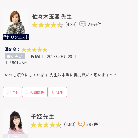
佐々木玉蓮
先生
（4.83）
2363件
予約リクエスト
満足度：
電話占い
［投稿日］2019年03月29日
Ｔ / 50代 女性
いつも頼りにしています 先生は本当に実力派だと思います^_^
全体
人間関係
仕事
千姫
先生
（4.88）
397件
オフライン