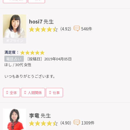
hosi7
先生
（4.92）
546件
オフライン
満足度：
電話占い
［投稿日］2019年04月05日
ほし / 30代 女性
いつもありがとうございます。
全体
人間関係
仕事
李竜
先生
（4.90）
1309件