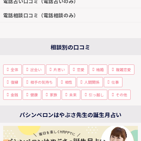
電話占い口コミ（電話占いのみ）
電話相談口コミ（電話相談のみ）
相談別の口コミ
全体
出会い
片思い
恋愛
結婚
複雑恋愛
復縁
相手の気持ち
相性
人間関係
仕事
金銭
健康
家族
未来
引っ越し
その他
パシンペロンはやぶさ先生の誕生月占い