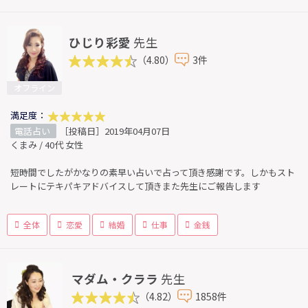
ひじり彩愛
先生
（4.80）
3件
オフライン
満足度：
電話占い
［投稿日］2019年04月07日
くまみ / 40代 女性
短時間でしたがかなりの素早い占いで占って頂き感謝です。しかもスト
レートにテキパキアドバイスして頂きまた先生にご報告します
全体
恋愛
結婚
仕事
金銭
マダム・クララ
先生
（4.82）
1858件