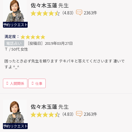
佐々木玉蓮
先生
（4.83）
2363件
予約リクエスト
満足度：
電話占い
［投稿日］2019年03月27日
Ｔ / 50代 女性
困ったとき必ず先生を頼ります テキパキと答えてくださいます 凄いで
すよ ^_^
人間関係
仕事
佐々木玉蓮
先生
（4.83）
2363件
予約リクエスト